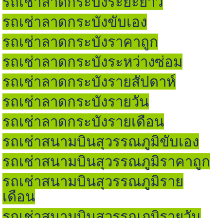
รถเช่าลาดกระบังระยะยาว
รถเช่าลาดกระบังขับเอง
รถเช่าลาดกระบังราคาถูก
รถเช่าลาดกระบังระหว่างซ่อม
รถเช่าลาดกระบังรายสัปดาห์
รถเช่าลาดกระบังรายวัน
รถเช่าลาดกระบังรายเดือน
รถเช่าสนามบินสุวรรณภูมิขับเอง
รถเช่าสนามบินสุวรรณภูมิราคาถูก
รถเช่าสนามบินสุวรรณภูมิราย
เดือน
รถเช่าสนามบินสุวรรณภูมิรายวัน