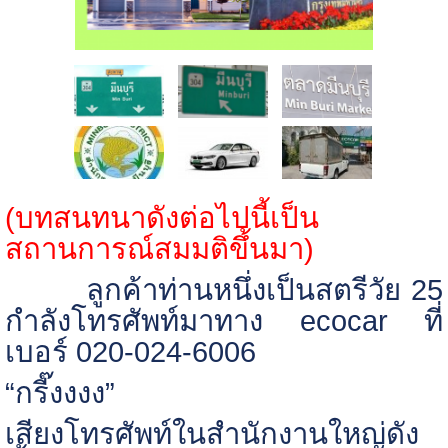
(บทสนทนาดังต่อไปนี้เป็น
สถานการณ์สมมติขึ้นมา)
ลูกค้าท่านหนึ่งเป็นสตรีวัย 25
กำลังโทรศัพท์มาทาง
ecocar
ที่
เบอร์ 020-024-6006
“กรี๊งงงง”
เสียงโทรศัพท์ในสำนักงานใหญ่ดัง