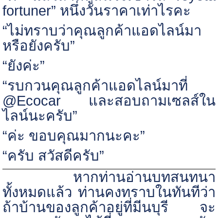
fortuner
” หนึ่งวันราคาเท่าไรคะ
“ไม่ทราบว่าคุณลูกค้าแอดไลน์มา
หรือยังครับ”
“ยังค่ะ”
“รบกวนคุณลูกค้าแอดไลน์มาที่
@Ecocar
และสอบถามเซลส์ใน
ไลน์นะครับ”
“ค่ะ ขอบคุณมากนะคะ”
“ครับ สวัสดีครับ”
หากท่านอ่านบทสนทนา
ทั้งหมดแล้ว ท่านคงทราบในทันทีว่า
ถ้าบ้านของลูกค้าอยู่ที่มีนบุรี จะ