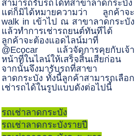
สามารถรับรถได้ที่สาขาลาดกระบัง
แต่ก็มิได้หมายความว่า ลูกค้าจะ
walk in
เข้าไป ณ สาขาลาดกระบัง
แล้วทำการเช่ารถยนต์ทันทีได้
ลูกค้าจะต้องแอดไลน์มาที่
@Ecocar
แล้วจัดการคุยกับเจ้า
หน้าที่ในไลน์ให้เสร็จสิ้นเสียก่อน
จากนั้นจึงมารับรถที่สาขา
ลาดกระบัง ทั้งนี้ลูกค้าสามารถเลือก
เช่ารถได้ในรูปแบบดังต่อไปนี้
รถเช่าลาดกระบัง
รถเช่าลาดกระบังรายปี