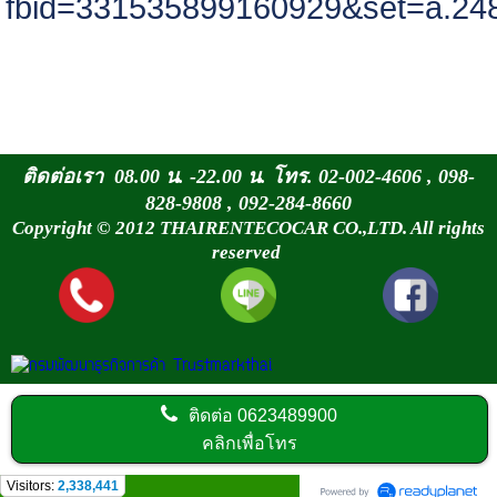
fbid=
331535899160929
&set=a.
24
ติดต่อเรา 08.00 น. -22.00 น. โทร. 02-002-4606 , 098-
828-9808 , 092-284-8660
Copyright © 2012 THAIRENTECOCAR CO.,LTD. All rights
reserved
ติดต่อ
0623489900
คลิกเพื่อโทร
Visitors:
2,338,441