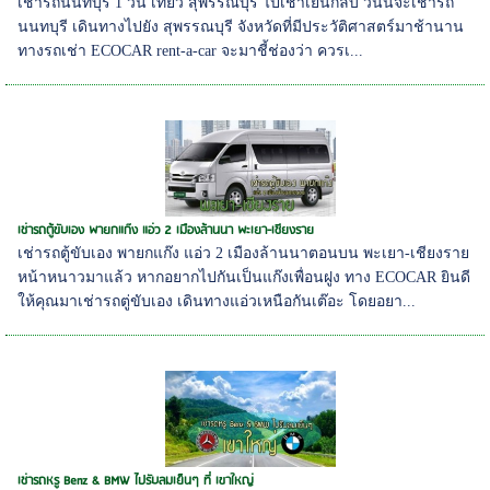
เช่ารถนนทบุรี 1 วัน เที่ยว สุพรรณบุรี ไปเช้าเย็นกลับ วันนี้จะเช่ารถ
นนทบุรี เดินทางไปยัง สุพรรณบุรี จังหวัดที่มีประวัติศาสตร์มาช้านาน
ทางรถเช่า ECOCAR rent-a-car จะมาชี้ช่องว่า ควรเ...
เช่ารถตู้ขับเอง พายกแก๊ง แอ่ว 2 เมืองล้านนา พะเยา-เชียงราย
เช่ารถตู้ขับเอง พายกแก๊ง แอ่ว 2 เมืองล้านนาตอนบน พะเยา-เชียงราย
หน้าหนาวมาแล้ว หากอยากไปกันเป็นแก๊งเพื่อนฝูง ทาง ECOCAR ยินดี
ให้คุณมาเช่ารถตู่ขับเอง เดินทางแอ่วเหนือกันเต๊อะ โดยอยา...
เช่ารถหรู Benz & BMW ไปรับลมเย็นๆ ที่ เขาใหญ่