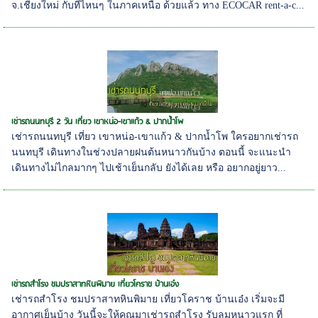
จ.เชียงใหม่ กับที่ไหนๆ ในภาคเหนือ ด้วยแล้ว ทาง ECOCAR rent-a-c...
เช่ารถนนทบุรี 2 วัน เที่ยว เขาหน่อ-เขาแก้ว & ปากน้ำโพ
เช่ารถนนทบุรี เที่ยว เขาหน่อ-เขาแก้ว & ปากน้ำโพ ใครอยากเช่ารถ
นนทบุรี เดินทางในช่วงปลายฝนต้นหนาวกันบ้าง ตอนนี้ จะแนะนำ
เดินทางไม่ไกลมากๆ ไปเช้าเย็นกลับ ยังได้เลย หรือ อยากอยู่ยาว...
เช่ารถสำโรง ชมปราสาทหินพิมาย เที่ยวโคราช บ้านเอ๋ง
เช่ารถสำโรง ชมปราสาทหินพิมาย เที่ยวโคราช บ้านเอ๋ง เริ่มจะมี
อากาศเย็นบ้าง วันนี้จะให้คุณมาเช่ารถสำโรง รับลมหนาวแรก ที่