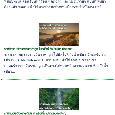
ที่ชอบทะเล ต้อนรับหน้าร้อน แดดจ้าๆ และไม่วุ่นวายๆ แบบที่ พัทยา
ด้วยแล้ว ขอแนะนำให้มาเช่ารถเช่าดอนเมืองรายวันขับเอง มายั...
รถเช่าลาดพร้าวรายวันราคาถูก ไปฮีลใจที่ วังน้ำเขียว-ปักธงชัย
รถเช่าลาดพร้าวรายวันราคาถูก ไปฮีลใจที่ วังน้ำเขียว-ปักธงชัย รถ
เช่า ECOCAR rent-a-car จะมาขอแนะนำให้คุณมาเช่ารถเช่า
ลาดพร้าวรายวันราคาถูก เดินทางไปหลบหลีกความวุ่นวายที่ อ.วังน้ำ
เขียว...
รถเช่าดอนเมืองรายเดือน จัดทริปเที่ยวปากช่อง-เขาใหญ่