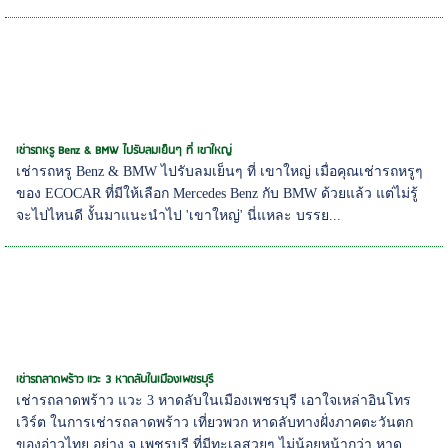
เช่ารถหรู Benz & BMW ไปรับลมเย็นๆ ที่ เขาใหญ่
เช่ารถหรู Benz & BMW ไปรับลมเย็นๆ ที่ เขาใหญ่ เมื่อคุณเช่ารถหรูๆ
ของ ECOCAR ที่มีให้เลือก Mercedes Benz กับ BMW ด้วยแล้ว แต่ไม่รู้
จะไปไหนดี งั้นมาแนะนำไป 'เขาใหญ่' นี่แหละ บรรย...
เช่ารถลาดพร้าว แวะ 3 หาดลับในเมืองเพชรบุรี
เช่ารถลาดพร้าว แวะ 3 หาดลับในเมืองเพชรบุรี เอาใจเหล่าอินโทร
เวิร์ต ในการเช่ารถลาดพร้าว เที่ยวพวก หาดลับทางฝั่งภาคตะวันตก
ของอ่าวไทย อย่าง จ.เพชรบุรี ที่มีทะเลสวยๆ ไม่น้อยหน้ากว่า หาด...