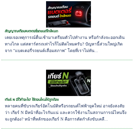
สัญญาณเตือนแบตเตอรี่รถยนต์ใกล้หมด
เคยเจอเหตุการณ์ตื่นเช้ามาเตรียมตัวไปทำงาน หรือกำลังจะออกเดิน
ทางไกล แต่สตาร์ตรถเท่าไรก็ไม่ติดไหมครับ? ปัญหานี้ส่วนใหญ่เกิด
จาก “แบตเตอรี่รถยนต์เสื่อมสภาพ” โดยที่เราไม่ทัน...
เกียร์ N มีไว้ทำอะไร? ใช้ตอนไหนให้ถูกต้อง
หลายคนที่ขับรถเกียร์อัตโนมัติหรือรถยนต์ไฟฟ้ายุคใหม่ อาจยังสงสัย
ว่า เกียร์ N มีหน้าที่อะไรกันแน่ และควรใช้งานในสถานการณ์ไหนจึง
จะถูกต้อง? หน้าที่หลักของเกียร์ N คือการตัดกำลังขับเคลื...