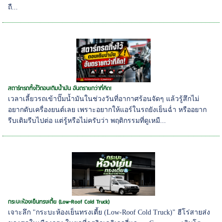
ถื...
สตาร์ทรถทิ้งไว้ตอนเติมน้ำมัน อันตรายกว่าที่คิด!
เวลาเลี้ยวรถเข้าปั๊มน้ำมันในช่วงวันที่อากาศร้อนจัดๆ แล้วรู้สึกไม่
อยากดับเครื่องยนต์เลย เพราะอยากให้แอร์ในรถยังเย็นฉ่ำ หรืออยาก
รีบเติมรีบไปต่อ แต่รู้หรือไม่ครับว่า พฤติกรรมที่ดูเหมื...
กระบะห้องเย็นทรงเตี้ย (Low-Roof Cold Truck)
เจาะลึก "กระบะห้องเย็นทรงเตี้ย (Low-Roof Cold Truck)" ฮีโร่สายส่ง