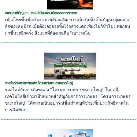
เทคนิคแก้ปัญหา เบาะหนังร้อนจัด เมื่อจอดรถตากแดด
เมืองไทยขึ้นชื่อเรื่องอากาศร้อนจัดอย่างแท้จริง ซึ่งเป็นปัญหาสุดคลาส
สิกของคนมีรถ เมื่อต้องจอดรถทิ้งไว้กลางแดดเพียงไม่กี่ชั่วโมง พอกลับ
มาขึ้นรถอีกครั้ง สิ่งแรกที่ต้องเจอคือ "เบาะหนัง...
รถสไลด์กับภารกิจขนส่ง โดรนการเกษตรขนาดใหญ่
รถสไลด์กับภารกิจขนส่ง "โดรนการเกษตรขนาดใหญ่" ในยุคที่
เทคโนโลยีเข้ามามีบทบาทสำคัญกับภาคการเกษตร "โดรนการเกษตร
ขนาดใหญ่" ได้กลายเป็นอุปกรณ์ชิ้นสำคัญที่ช่วยเพิ่มประสิทธิภาพใน
การฉีดพ่นป...