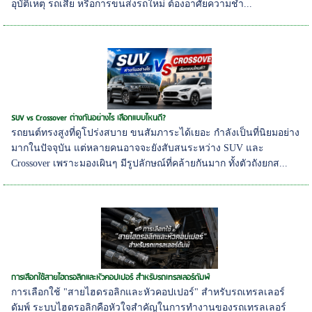
อุบัติเหตุ รถเสีย หรือการขนส่งรถใหม่ ต้องอาศัยความชำ...
SUV vs Crossover ต่างกันอย่างไร เลือกแบบไหนดี?
รถยนต์ทรงสูงที่ดูโปร่งสบาย ขนสัมภาระได้เยอะ กำลังเป็นที่นิยมอย่าง
มากในปัจจุบัน แต่หลายคนอาจจะยังสับสนระหว่าง SUV และ
Crossover เพราะมองเผินๆ มีรูปลักษณ์ที่คล้ายกันมาก ทั้งตัวถังยกส...
การเลือกใช้สายไฮดรอลิกและหัวคอปเปอร์ สำหรับรถเทรลเลอร์ดัมพ์
การเลือกใช้ "สายไฮดรอลิกและหัวคอปเปอร์" สำหรับรถเทรลเลอร์
ดัมพ์ ระบบไฮดรอลิกคือหัวใจสำคัญในการทำงานของรถเทรลเลอร์