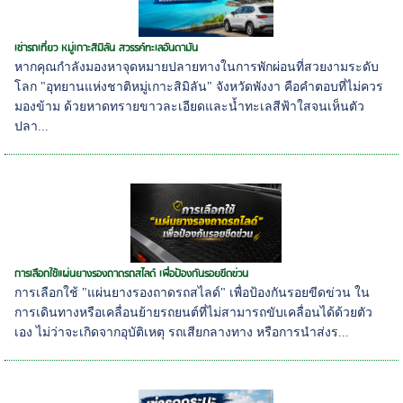
เช่ารถเที่ยว หมู่เกาะสิมิลัน สวรรค์ทะเลอันดามัน
หากคุณกำลังมองหาจุดหมายปลายทางในการพักผ่อนที่สวยงามระดับ
โลก "อุทยานแห่งชาติหมู่เกาะสิมิลัน" จังหวัดพังงา คือคำตอบที่ไม่ควร
มองข้าม ด้วยหาดทรายขาวละเอียดและน้ำทะเลสีฟ้าใสจนเห็นตัว
ปลา...
การเลือกใช้แผ่นยางรองถาดรถสไลด์ เพื่อป้องกันรอยขีดข่วน
การเลือกใช้ "แผ่นยางรองถาดรถสไลด์" เพื่อป้องกันรอยขีดข่วน ใน
การเดินทางหรือเคลื่อนย้ายรถยนต์ที่ไม่สามารถขับเคลื่อนได้ด้วยตัว
เอง ไม่ว่าจะเกิดจากอุบัติเหตุ รถเสียกลางทาง หรือการนำส่งร...