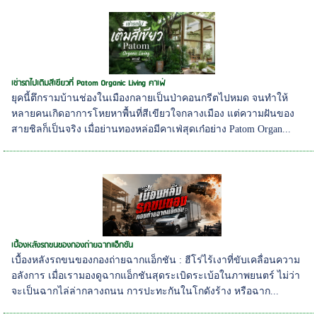
เช่ารถไปเติมสีเขียวที่ Patom Organic Living คาเฟ่
ยุคนี้ตึกรามบ้านช่องในเมืองกลายเป็นป่าคอนกรีตไปหมด จนทำให้
หลายคนเกิดอาการโหยหาพื้นที่สีเขียวใจกลางเมือง แต่ความฝันของ
สายชิลก็เป็นจริง เมื่อย่านทองหล่อมีคาเฟ่สุดเก๋อย่าง Patom Organ...
เบื้องหลังรถขนของกองถ่ายฉากแอ็กชัน
เบื้องหลังรถขนของกองถ่ายฉากแอ็กชัน : ฮีโร่ไร้เงาที่ขับเคลื่อนความ
อลังการ เมื่อเรามองดูฉากแอ็กชันสุดระเบิดระเบ้อในภาพยนตร์ ไม่ว่า
จะเป็นฉากไล่ล่ากลางถนน การปะทะกันในโกดังร้าง หรือฉาก...