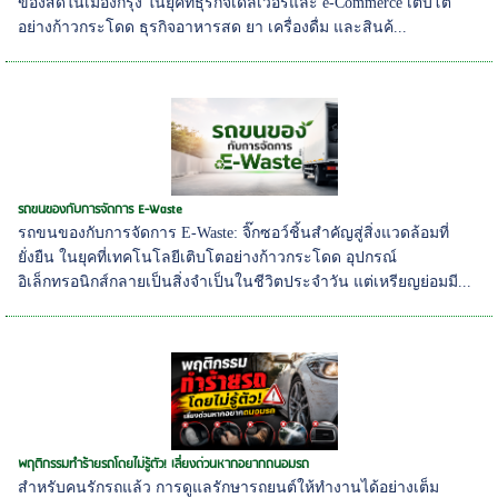
ของสดในเมืองกรุง ในยุคที่ธุรกิจเดลิเวอรี่และ e-Commerce เติบโต
อย่างก้าวกระโดด ธุรกิจอาหารสด ยา เครื่องดื่ม และสินค้...
รถขนของกับการจัดการ E-Waste
รถขนของกับการจัดการ E-Waste: จิ๊กซอว์ชิ้นสำคัญสู่สิ่งแวดล้อมที่
ยั่งยืน ในยุคที่เทคโนโลยีเติบโตอย่างก้าวกระโดด อุปกรณ์
อิเล็กทรอนิกส์กลายเป็นสิ่งจำเป็นในชีวิตประจำวัน แต่เหรียญย่อมมี...
พฤติกรรมทำร้ายรถโดยไม่รู้ตัว! เลี่ยงด่วนหากอยากถนอมรถ
สำหรับคนรักรถแล้ว การดูแลรักษารถยนต์ให้ทำงานได้อย่างเต็ม