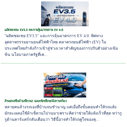
ผลิตชดเชย EV3.5 และการลุ้นมาตรการ EV 4.0
"ผลิตชดเชย EV3.5" และการลุ้นมาตรการ EV 4.0: ทิศทาง
อุตสาหกรรมยานยนต์ไฟฟ้าไทย ตลาดรถยนต์ไฟฟ้า (EV) ใน
ประเทศไทยกำลังก้าวเข้าสู่ช่วงเวลาสำคัญของการปรับตัวอย่างเข้ม
ข้น นโยบายภาครัฐที่เค...
ล้างรถเสร็จห้ามเช็ดวน! เผยทริคเช็ดรถไปทางเดียว
หลายคนล้างรถเองที่บ้านจนชำนาญ แต่เมื่อถึงขั้นตอนทำให้รถแห้ง
มักจะเผลอใช้ผ้าเช็ดวนไปวนมาเพราะคิดว่าช่วยให้แห้งเร็วที่สุด ทว่ากู
รูด้านคาร์แคร์กลับเตือนว่า วิธีนี้อาจทำให้รถคู่ใจของคุ...