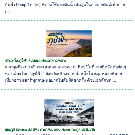
ดัมพ์ (Dump Trailer) ที่ต้องใช้แรงดันน้ำมันสูงในการยกดัมพ์เพื่อถ่าย
เ...
เช่ารถเที่ยวภูชี้ฟ้า สัมผัสทะเลหมอกสุดอลังการ
หากพูดถึงจุดชมวิวทะเลหมอกและพระอาทิตย์ขึ้นที่สวยติดอันดับต้นๆ
ของเมืองไทย "ภูชี้ฟ้า" จังหวัดเชียงราย คือหนึ่งในหมุดหมายที่สาย
เที่ยวธรรมชาติทุกคนฝันอยากไปสัมผัสสักครั้ง ด้วยเอกลักษณ...
สมรภูมิ Commercial EV : การกลับมาของ Maxus ตระกูล eDELIVER