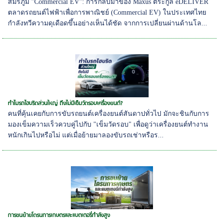
สมรภูมิ "Commercial EV": การกลับมาของ Maxus ตระกูล eDELIVER
ตลาดรถยนต์ไฟฟ้าเพื่อการพาณิชย์ (Commercial EV) ในประเทศไทย
กำลังทวีความดุเดือดขึ้นอย่างเห็นได้ชัด จากการเปลี่ยนผ่านด้านโล...
ทำไมรถไฮบริดส่วนใหญ่ ถึงไม่มีเข็มวัดรอบเครื่องยนต์?
คนที่คุ้นเคยกับการขับรถยนต์เครื่องยนต์สันดาปทั่วไป มักจะชินกับการ
มองเข็มความเร็วควบคู่ไปกับ "เข็มวัดรอบ" เพื่อดูว่าเครื่องยนต์ทำงาน
หนักเกินไปหรือไม่ แต่เมื่อย้ายมาลองขับรถเช่าหรือร...
การขนย้ายโดรนการเกษตรและแบตเตอรี่กำลังสูง