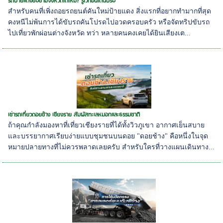
รถป้ายแดงขับข้ามจังหวัดได้ไหม? รู้ไว้ก่อนโดนปรับ
สำหรับคนที่เพิ่งถอยรถยนต์คันใหม่ป้ายแดง สิ่งแรกที่อยากทำมากที่สุด
คงหนีไม่พ้นการได้ขับรถคันโปรดไปอวดครอบครัว หรือจัดทริปขับรถ
ไปเที่ยวพักผ่อนต่างจังหวัด ทว่า หลายคนคงเคยได้ยินเสียงเต...
เช่ารถเที่ยวดอยช้าง เชียงราย สัมผัสทะเลหมอกและธรรมชาติ
ถ้าคุณกำลังมองหาที่เที่ยวเชียงรายที่ได้ทั้งวิวภูเขา อากาศเย็นสบาย
และบรรยากาศเรียบง่ายแบบชุมชนบนดอย "ดอยช้าง" คือหนึ่งในจุด
หมายปลายทางที่ไม่ควรพลาดเลยครับ สำหรับใครที่วางแผนเดินทาง...