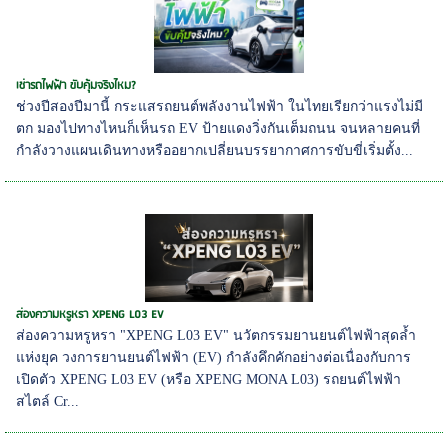
เช่ารถไฟฟ้า ขับคุ้มจริงไหม?
ช่วงปีสองปีมานี้ กระแสรถยนต์พลังงานไฟฟ้า ในไทยเรียกว่าแรงไม่มี
ตก มองไปทางไหนก็เห็นรถ EV ป้ายแดงวิ่งกันเต็มถนน จนหลายคนที่
กำลังวางแผนเดินทางหรืออยากเปลี่ยนบรรยากาศการขับขี่เริ่มตั้ง...
ส่องความหรูหรา XPENG L03 EV
ส่องความหรูหรา "XPENG L03 EV" นวัตกรรมยานยนต์ไฟฟ้าสุดล้ำ
แห่งยุค วงการยานยนต์ไฟฟ้า (EV) กำลังคึกคักอย่างต่อเนื่องกับการ
เปิดตัว XPENG L03 EV (หรือ XPENG MONA L03) รถยนต์ไฟฟ้า
สไตล์ Cr...