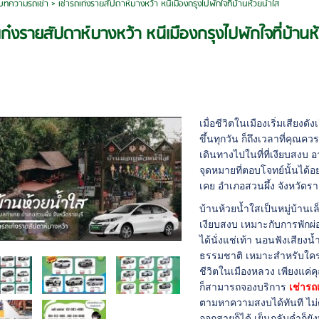
บทความรถเช่า
>
เช่ารถเก๋งรายสัปดาห์บางหว้า หนีเมืองกรุงไปพักใจที่บ้านห้วยน้ำใส
เก๋งรายสัปดาห์บางหว้า หนีเมืองกรุงไปพักใจที่บ้านห
เมื่อชีวิตในเมืองเริ่มเสียง
ขึ้นทุกวัน ก็ถึงเวลาที่คุณ
เดินทางไปในที่ที่เงียบสงบ
จุดหมายที่ตอบโจทย์นั้นได้อย
เคย อำเภอสวนผึ้ง จังหวัดรา
บ้านห้วยน้ำใสเป็นหมู่บ้าน
เงียบสงบ เหมาะกับการพักผ่
ได้นั่งแช่เท้า นอนฟังเสีย
ธรรมชาติ เหมาะสำหรับใคร
ชีวิตในเมืองหลวง เพียงแค่คุ
ก็สามารถจองบริการ
เช่ารถ
ตามหาความสงบได้ทันที ไม่ต
ออกสายก็ได้ เย็นกลับค่ำก็ย