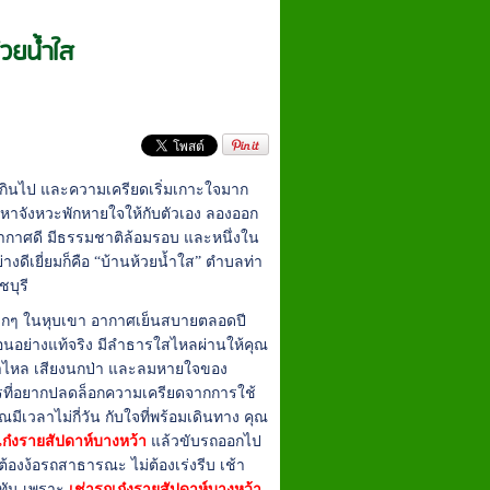
้วยน้ำใส
ดังเกินไป และความเครียดเริ่มเกาะใจมาก
ควรหาจังหวะพักหายใจให้กับตัวเอง ลองออก
 อากาศดี มีธรรมชาติล้อมรอบ และหนึ่งใน
่างดีเยี่ยมก็คือ “บ้านห้วยน้ำใส” ตำบลท่า
ชบุรี
เล็กๆ ในหุบเขา อากาศเย็นสบายตลอดปี
อนอย่างแท้จริง มีลำธารใสไหลผ่านให้คุณ
งน้ำไหล เสียงนกป่า และลมหายใจของ
ที่อยากปลดล็อกความเครียดจากการใช้
ณมีเวลาไม่กี่วัน กับใจที่พร้อมเดินทาง คุณ
เก๋งรายสัปดาห์บางหว้า
แล้วขับรถออกไป
้องง้อรถสาธารณะ ไม่ต้องเร่งรีบ เช้า
ังทัน เพราะ
เช่ารถเก๋งรายสัปดาห์บางหว้า