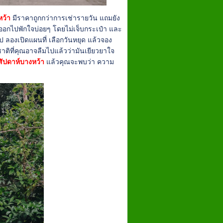
หว้า
มีราคาถูกกว่าการเช่ารายวัน แถมยัง
ากออกไปพักใจบ่อยๆ โดยไม่เจ็บกระเป๋า และ
ป ลองเปิดแผนที่ เลือกวันหยุด แล้วจอง
มชาติที่คุณอาจลืมไปแล้วว่ามันเยียวยาใจ
สัปดาห์บางหว้า
แล้วคุณจะพบว่า ความ