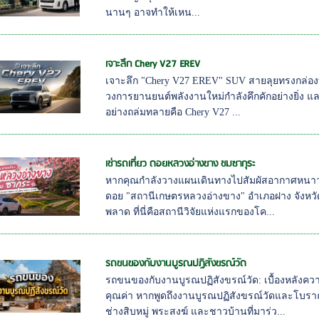
นานๆ อาจทำให้เหน...
เจาะลึก Chery V27 EREV
เจาะลึก "Chery V27 EREV" SUV สายลุยทรงกล่องที
วงการยานยนต์พลังงานใหม่กำลังคึกคักอย่างยิ่ง แ
อย่างถล่มทลายคือ Chery V27 ...
เช่ารถเที่ยว ดอยหลวงอ่างขาง ชมซากุระ
หากคุณกำลังวางแผนเดินทางไปสัมผัสอากาศหน
ดอย "สถานีเกษตรหลวงอ่างขาง" อำเภอฝาง จังหวัดเช
พลาด ที่นี่คือสถานีวิจัยแห่งแรกของโค...
รถขนของกับงานบูรณปฏิสังขรณ์วัด
รถขนของกับงานบูรณปฏิสังขรณ์วัด: เบื้องหลัง
คุณค่า หากพูดถึงงานบูรณปฏิสังขรณ์วัดและโบ
ช่างสิบหมู่ พระสงฆ์ และชาวบ้านที่มาร่ว...