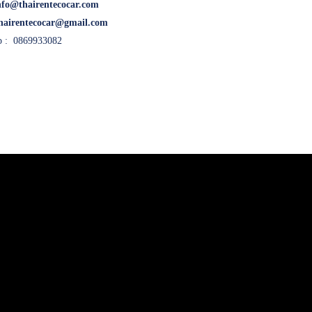
nfo@thairentecocar.com
hairentecocar@gmail.com
 : 0869933082