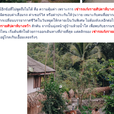
ีกข้อที่ไม่พูดถึงไม่ได้ คือ ความคุ้มค่า เพราะการ
เช่ารถเก๋งรายสัปดาห์บาง
ับผิดชอบค่าเสื่อมรถ ค่าเซอร์วิส หรือค่าประกันให้วุ่นวาย เหมาะกับคนที่อย
ากเปลี่ยนบรรยากาศชีวิตในวันหยุดให้กลายเป็นวันพิเศษ ไม่ต้องลังเลอีกต่อไ
๋งรายสัปดาห์บางหว้า
สักคัน จากนั้นมุ่งหน้าสู่บ้านห้วยน้ำใส เพื่อพบกับธรร
่ไหน เริ่มต้นพักใจด้วยการออกเดินทางที่ง่ายที่สุด แค่คลิกจอง
เช่ารถเก๋งราย
อยู่ไกลเกินเอื้อมเลยจริงๆ