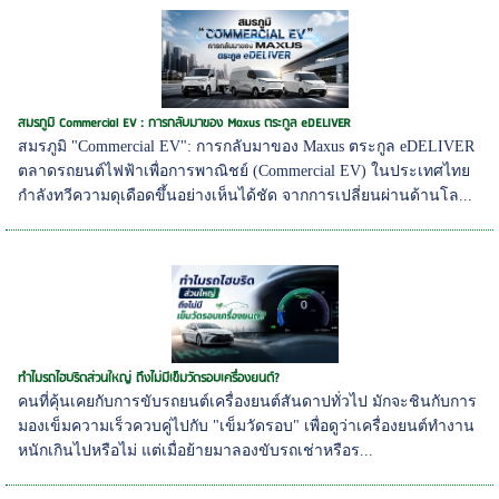
สมรภูมิ Commercial EV : การกลับมาของ Maxus ตระกูล eDELIVER
สมรภูมิ "Commercial EV": การกลับมาของ Maxus ตระกูล eDELIVER
ตลาดรถยนต์ไฟฟ้าเพื่อการพาณิชย์ (Commercial EV) ในประเทศไทย
กำลังทวีความดุเดือดขึ้นอย่างเห็นได้ชัด จากการเปลี่ยนผ่านด้านโล...
ทำไมรถไฮบริดส่วนใหญ่ ถึงไม่มีเข็มวัดรอบเครื่องยนต์?
คนที่คุ้นเคยกับการขับรถยนต์เครื่องยนต์สันดาปทั่วไป มักจะชินกับการ
มองเข็มความเร็วควบคู่ไปกับ "เข็มวัดรอบ" เพื่อดูว่าเครื่องยนต์ทำงาน
หนักเกินไปหรือไม่ แต่เมื่อย้ายมาลองขับรถเช่าหรือร...