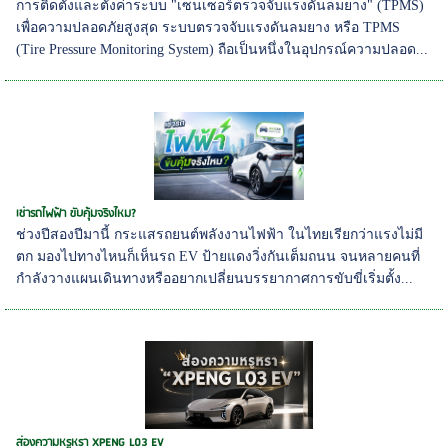
การติดตั้งและตั้งค่าระบบ "เซนเซอร์ตรวจจับแรงดันลมยาง" (TPMS)
เพื่อความปลอดภัยสูงสุด ระบบตรวจจับแรงดันลมยาง หรือ TPMS
(Tire Pressure Monitoring System) ถือเป็นหนึ่งในอุปกรณ์ความปลอด...
เช่ารถไฟฟ้า ขับคุ้มจริงไหม?
ช่วงปีสองปีมานี้ กระแสรถยนต์พลังงานไฟฟ้า ในไทยเรียกว่าแรงไม่มี
ตก มองไปทางไหนก็เห็นรถ EV ป้ายแดงวิ่งกันเต็มถนน จนหลายคนที่
กำลังวางแผนเดินทางหรืออยากเปลี่ยนบรรยากาศการขับขี่เริ่มตั้ง...
ส่องความหรูหรา XPENG L03 EV