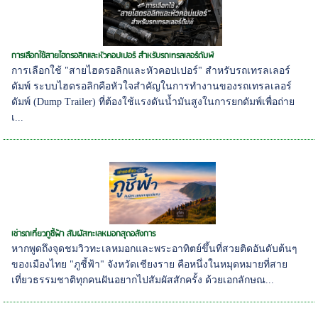
การเลือกใช้สายไฮดรอลิกและหัวคอปเปอร์ สำหรับรถเทรลเลอร์ดัมพ์
การเลือกใช้ "สายไฮดรอลิกและหัวคอปเปอร์" สำหรับรถเทรลเลอร์
ดัมพ์ ระบบไฮดรอลิกคือหัวใจสำคัญในการทำงานของรถเทรลเลอร์
ดัมพ์ (Dump Trailer) ที่ต้องใช้แรงดันน้ำมันสูงในการยกดัมพ์เพื่อถ่าย
เ...
เช่ารถเที่ยวภูชี้ฟ้า สัมผัสทะเลหมอกสุดอลังการ
หากพูดถึงจุดชมวิวทะเลหมอกและพระอาทิตย์ขึ้นที่สวยติดอันดับต้นๆ
ของเมืองไทย "ภูชี้ฟ้า" จังหวัดเชียงราย คือหนึ่งในหมุดหมายที่สาย
เที่ยวธรรมชาติทุกคนฝันอยากไปสัมผัสสักครั้ง ด้วยเอกลักษณ...