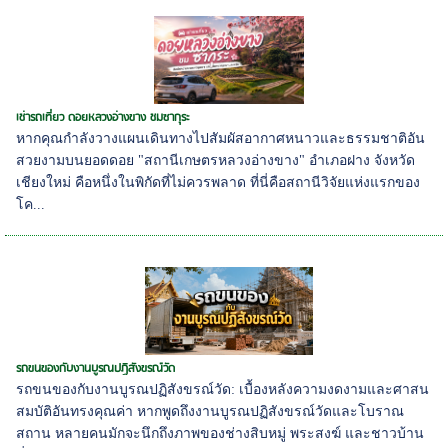
เช่ารถเที่ยว ดอยหลวงอ่างขาง ชมซากุระ
หากคุณกำลังวางแผนเดินทางไปสัมผัสอากาศหนาวและธรรมชาติอัน
สวยงามบนยอดดอย "สถานีเกษตรหลวงอ่างขาง" อำเภอฝาง จังหวัด
เชียงใหม่ คือหนึ่งในพิกัดที่ไม่ควรพลาด ที่นี่คือสถานีวิจัยแห่งแรกของ
โค...
รถขนของกับงานบูรณปฏิสังขรณ์วัด
รถขนของกับงานบูรณปฏิสังขรณ์วัด: เบื้องหลังความงดงามและศาสน
สมบัติอันทรงคุณค่า หากพูดถึงงานบูรณปฏิสังขรณ์วัดและโบราณ
สถาน หลายคนมักจะนึกถึงภาพของช่างสิบหมู่ พระสงฆ์ และชาวบ้าน