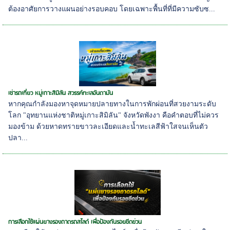
ต้องอาศัยการวางแผนอย่างรอบคอบ โดยเฉพาะพื้นที่ที่มีความซับซ...
เช่ารถเที่ยว หมู่เกาะสิมิลัน สวรรค์ทะเลอันดามัน
หากคุณกำลังมองหาจุดหมายปลายทางในการพักผ่อนที่สวยงามระดับ
โลก "อุทยานแห่งชาติหมู่เกาะสิมิลัน" จังหวัดพังงา คือคำตอบที่ไม่ควร
มองข้าม ด้วยหาดทรายขาวละเอียดและน้ำทะเลสีฟ้าใสจนเห็นตัว
ปลา...
การเลือกใช้แผ่นยางรองถาดรถสไลด์ เพื่อป้องกันรอยขีดข่วน