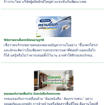
ก้าวกระโดด บริษัทผู้ผลิตยักษ์ใหญ่ต่างแข่งขันกันพัฒนาเทค...
วิธีจัดการคราบขี้นกตกใส่รถอย่างถูกวิธี
เชื่อว่าคนรักรถหลายคนคงเคยเจอปัญหากวนใจอย่าง "ขี้นกตกใส่รถ"
และมักจะคิดว่าเป็นเพียงคราบสกปรกธรรมดาที่ค่อยล้างออกเมื่อไร
ก็ได้ แต่รู้หรือไม่ว่าหากปล่อยทิ้งไว้นาน อาจทำให้สีรถแสนรักขอ...
รถขนของกับการเคลื่อนย้าย ห้องหนังสือ/ห้องกราบพระ
รถขนของกับการเคลื่อนย้าย "ห้องหนังสือ / ห้องกราบพระ" อย่าง
ปลอดภัยและถูกหลัก การย้ายบ้านหรือจัดสรรพื้นที่ใหม่ คืองานใหญ่ที่