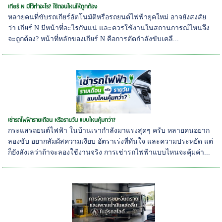
เกียร์ N มีไว้ทำอะไร? ใช้ตอนไหนให้ถูกต้อง
หลายคนที่ขับรถเกียร์อัตโนมัติหรือรถยนต์ไฟฟ้ายุคใหม่ อาจยังสงสัย
ว่า เกียร์ N มีหน้าที่อะไรกันแน่ และควรใช้งานในสถานการณ์ไหนจึง
จะถูกต้อง? หน้าที่หลักของเกียร์ N คือการตัดกำลังขับเคลื...
เช่ารถไฟฟ้ารายเดือน หรือรายวัน แบบไหนคุ้มกว่า?
กระแสรถยนต์ไฟฟ้า ในบ้านเรากำลังมาแรงสุดๆ ครับ หลายคนอยาก
ลองขับ อยากสัมผัสความเงียบ อัตราเร่งที่ทันใจ และความประหยัด แต่
ก็ยังลังเลว่าถ้าจะลองใช้งานจริง การเช่ารถไฟฟ้าแบบไหนจะคุ้มค่า...