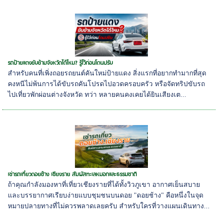
รถป้ายแดงขับข้ามจังหวัดได้ไหม? รู้ไว้ก่อนโดนปรับ
สำหรับคนที่เพิ่งถอยรถยนต์คันใหม่ป้ายแดง สิ่งแรกที่อยากทำมากที่สุด
คงหนีไม่พ้นการได้ขับรถคันโปรดไปอวดครอบครัว หรือจัดทริปขับรถ
ไปเที่ยวพักผ่อนต่างจังหวัด ทว่า หลายคนคงเคยได้ยินเสียงเต...
เช่ารถเที่ยวดอยช้าง เชียงราย สัมผัสทะเลหมอกและธรรมชาติ
ถ้าคุณกำลังมองหาที่เที่ยวเชียงรายที่ได้ทั้งวิวภูเขา อากาศเย็นสบาย
และบรรยากาศเรียบง่ายแบบชุมชนบนดอย "ดอยช้าง" คือหนึ่งในจุด
หมายปลายทางที่ไม่ควรพลาดเลยครับ สำหรับใครที่วางแผนเดินทาง...