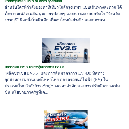
เช่ารถกรุงเทพ ขับเที่ยว ณ สัทธา อุทยานไทย
สำหรับใครที่กำลังมองหาที่เที่ยวใกล้กรุงเทพฯ แบบเดินทางสะดวก ได้
ทั้งความเพลิดเพลิน มุมถ่ายรูปสวยๆ และความสงบต่อจิตใจ "จังหวัด
ราชบุรี" คือหนึ่งในตัวเลือกที่ตอบโจทย์อย่างยิ่ง และสถานท...
ผลิตชดเชย EV3.5 และการลุ้นมาตรการ EV 4.0
"ผลิตชดเชย EV3.5" และการลุ้นมาตรการ EV 4.0: ทิศทาง
อุตสาหกรรมยานยนต์ไฟฟ้าไทย ตลาดรถยนต์ไฟฟ้า (EV) ใน
ประเทศไทยกำลังก้าวเข้าสู่ช่วงเวลาสำคัญของการปรับตัวอย่างเข้ม
ข้น นโยบายภาครัฐที่เค...