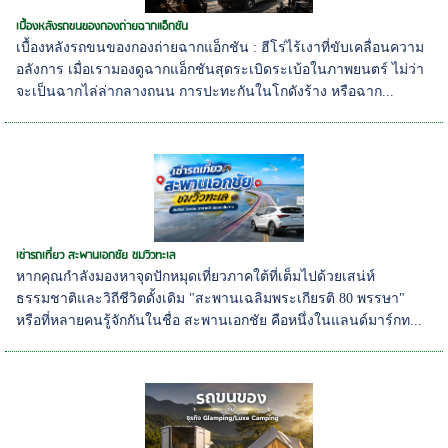
เบื้องหลังรถขนของกองถ่ายฉากแอ็กชัน
เบื้องหลังรถขนของกองถ่ายฉากแอ็กชัน : ฮีโร่ไร้เงาที่ขับเคลื่อนความ
อลังการ เมื่อเรามองดูฉากแอ็กชันสุดระเบิดระเบ้อในภาพยนตร์ ไม่ว่า
จะเป็นฉากไล่ล่ากลางถนน การปะทะกันในโกดังร้าง หรือฉาก...
เช่ารถเที่ยว สะพานเอกชัย ชมวิวทะเล
หากคุณกำลังมองหาจุดปักหมุดเที่ยวภาคใต้ที่เต็มไปด้วยเสน่ห์
ธรรมชาติและวิถีชีวิตดั้งเดิม "สะพานเฉลิมพระเกียรติ 80 พรรษา"
หรือที่หลายคนรู้จักกันในชื่อ สะพานเอกชัย คือหนึ่งในแลนด์มาร์กท...