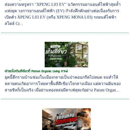
ส่องความหรูหรา "XPENG L03 EV" นวัตกรรมยานยนต์ไฟฟ้าสุดล้ำ
แห่งยุค วงการยานยนต์ไฟฟ้า (EV) กำลังคึกคักอย่างต่อเนื่องกับการ
เปิดตัว XPENG L03 EV (หรือ XPENG MONA L03) รถยนต์ไฟฟ้า
สไตล์ Cr...
เช่ารถไปเติมสีเขียวที่ Patom Organic Living คาเฟ่
ยุคนี้ตึกรามบ้านช่องในเมืองกลายเป็นป่าคอนกรีตไปหมด จนทำให้
หลายคนเกิดอาการโหยหาพื้นที่สีเขียวใจกลางเมือง แต่ความฝันของ
สายชิลก็เป็นจริง เมื่อย่านทองหล่อมีคาเฟ่สุดเก๋อย่าง Patom Organ...