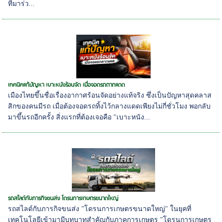
ที่มาร่ว...
เทคนิคแก้ปัญหา เบาะหนังร้อนจัด เมื่อจอดรถตากแดด
เมืองไทยขึ้นชื่อเรื่องอากาศร้อนจัดอย่างแท้จริง ซึ่งเป็นปัญหาสุดคลาส
สิกของคนมีรถ เมื่อต้องจอดรถทิ้งไว้กลางแดดเพียงไม่กี่ชั่วโมง พอกลับ
มาขึ้นรถอีกครั้ง สิ่งแรกที่ต้องเจอคือ "เบาะหนัง...
รถสไลด์กับภารกิจขนส่ง โดรนการเกษตรขนาดใหญ่
รถสไลด์กับภารกิจขนส่ง "โดรนการเกษตรขนาดใหญ่" ในยุคที่
เทคโนโลยีเข้ามามีบทบาทสำคัญกับภาคการเกษตร "โดรนการเกษตร