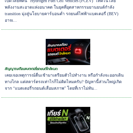
เปิดวิสัยทัศน์ "Hydrogen Fuel Cell Vehicles (FCEV)" เทคโนโลยี
พลังงานสะอาดแห่งอนาคต ในยุคที่อุตสาหกรรมยานยนต์กำลัง
transition มุ่งสู่นโยบายคาร์บอนต่ำ รถยนต์ไฟฟ้าแบตเตอรี่ (BEV)
อาจเ...
สัญญาณเตือนแบตเตอรี่รถยนต์ใกล้หมด
เคยเจอเหตุการณ์ตื่นเช้ามาเตรียมตัวไปทำงาน หรือกำลังจะออกเดิน
ทางไกล แต่สตาร์ตรถเท่าไรก็ไม่ติดไหมครับ? ปัญหานี้ส่วนใหญ่เกิด
จาก “แบตเตอรี่รถยนต์เสื่อมสภาพ” โดยที่เราไม่ทัน...