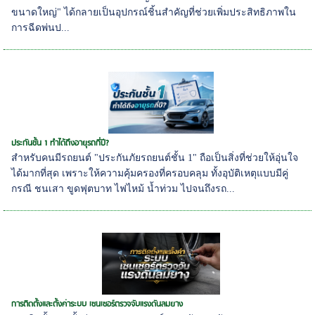
ขนาดใหญ่" ได้กลายเป็นอุปกรณ์ชิ้นสำคัญที่ช่วยเพิ่มประสิทธิภาพใน
การฉีดพ่นป...
ประกันชั้น 1 ทำได้ถึงอายุรถกี่ปี?
สำหรับคนมีรถยนต์ "ประกันภัยรถยนต์ชั้น 1" ถือเป็นสิ่งที่ช่วยให้อุ่นใจ
ได้มากที่สุด เพราะให้ความคุ้มครองที่ครอบคลุม ทั้งอุบัติเหตุแบบมีคู่
กรณี ชนเสา ขูดฟุตบาท ไฟไหม้ น้ำท่วม ไปจนถึงรถ...
การติดตั้งและตั้งค่าระบบ เซนเซอร์ตรวจจับแรงดันลมยาง