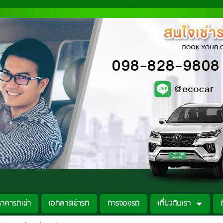
ราคารถเช่า
เอกสารเช่ารถ
การจองรถ
เกี่ยวกับเรา