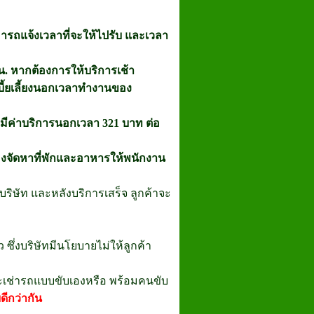
มารถแจ้งเวลาที่จะให้ไปรับ และเวลา
0 น. หากต้องการให้บริการเช้า
็นเบี้ยเลี้ยงนอกเวลาทำงานของ
 มีค่าบริการนอกเวลา 321 บาท ต่อ
้องจัดหาที่พักและอาหารให้พนักงาน
ริษัท และหลังบริการเสร็จ ลูกค้าจะ
ซึ่งบริษัทมีนโยบายไม่ให้ลูกค้า
าจะเช่ารถแบบขับเองหรือ พร้อมคนขับ
ีกว่ากัน