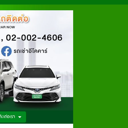
ติดต่อเรา