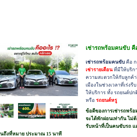
เช่ารถพร้อมคนขับ คื
เช่ารถพร้อมคนขับ
คือ ก
เช่ารายเดือน
ที่มีให้บร
ความสะดวกให้กับลูกค้
เมืองในช่วงเวลาที่เร่งร
ให้บริการ ทั้ง รถยนต์ปก
หรือ
รถยนต์หรู
ข้อดีของการเช่ารถพร้อม
จะได้พักผ่อนเท่ากัน ไม่
รับหน้าที่เป็นคนขับรถ
อนถึงที่หมาย ประมาณ 15 นาที