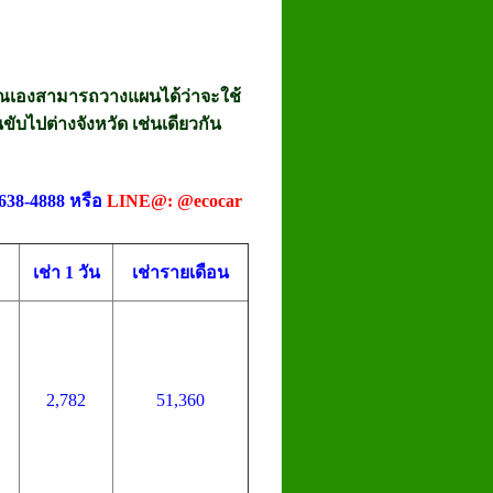
ุณเองสามารถวางแผนได้ว่าจะใช้
ับไปต่างจังหวัด เช่นเดียวกัน
638-4888 หรือ
LINE@: @ecocar
เช่า 1 วัน
เช่ารายเดือน
2,782
51,360