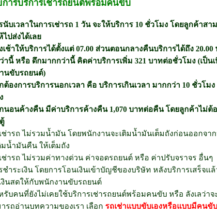
ไขการบริการเช่ารถยนต์พร้อมคนขับ
รนับเวลาในการเช่ารถ 1 วัน จะให้บริการ 10 ชั่วโมง โดยลูกค้าสา
ห้ไปส่งได้เลย
งเช้าให้บริการได้ตั้งแต่ 07.00 ส่วนตอนกลางคืนบริการได้ถึง 20.0
่านี้ หรือ ดึกมากกว่านี้ คิดค่าบริการเพิ่ม 321 บาทต่อชั่วโมง (เป
านขับรถยนต์)
กต้องการบริการนอกเวลา คือ บริการเกินเวลา มากกว่า 10 ชั่วโมง
มง
กนอนค้างคืน มีค่าบริการค้างคืน 1,070 บาทต่อคืน โดยลูกค้าไม่ต
ู้
าเช่ารถ ไม่รวมน้ำมัน โดยพนักงานจะเติมน้ำมันเต็มถังก่อนออกจากบ
ิมน้ำมันคืน ให้เต็มถัง
าเช่ารถ ไม่รวมค่าทางด่วน ค่าจอดรถยนต์ หรือ ค่าปรับจราจร อื่นๆ
รชำระเงิน โดยการโอนเงินเข้าบัญชีของบริษัท หลังบริการเสร็จแล้ว 
งินสดให้กับพนักงานขับรถยนต์
หรับคนที่ยังไม่เคยใช้บริการเช่ารถยนต์พร้อมคนขับ หรือ ลังเลว่
ามารถอ่านบทความของเรา เลือก
รถเช่าแบบขับเองหรือแบบมีคนขับด