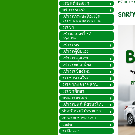
หน้าแรก
>
รถยนต์ของเรา
บริการรถเช่า
รถเช่
เช่ารถกระบะห้องเย็น
รถเช่ากระบะห้องเย็น
รถเช่า
เช่ามอเตอร์ไซค์
กรุงเทพ
เช่ารถหรู
เช่ารถตู้ขับเอง
เช่ารถกรุงเทพ
เช่ารถดอนเมือง
เช่ารถเชียงใหม่
รถเช่าหาดใหญ่
รถเช่าอุบลราชธานี
รถเช่าพัทยา
บทความรถเช่า
เช่ารถยนต์เที่ยวทั่วไทย
พันธมิตรบริษัทรถเช่า
ภาพรถเช่าของเรา
trailer
รถมือสอง