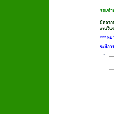
รถเช่า
มีหลากห
งานในระ
*** หมา
จะมีการ