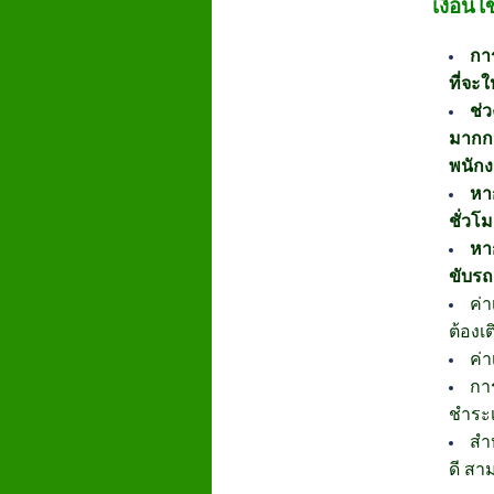
เงื่อน
กา
ที่จะใ
ช่ว
มากกว
พนักง
หา
ชั่วโ
หา
ขับรถต
ค่
ต้องเต
ค่
กา
ชำระเ
สำ
ดี ส