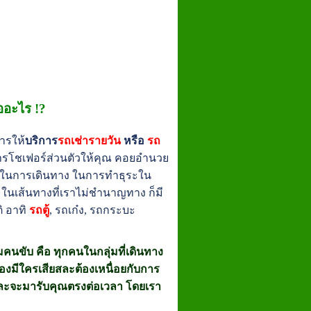
ออะไร !?
ารให้
บริการ
รถเช่ารายวัน
หรือ
รถ
ิการโชเฟอร์ส่วนตัวให้คุณ คอยอำนวย
าในการเดินทาง ในการทำธุระใน
ีบ ในเส้นทางที่เราไม่ชำนาญทาง ก็มี
ติ อาทิ
รถตู้
, รถเก๋ง, รถกระบะ
คนขับ คือ ทุกคนในกลุ่มที่เดินทาง
ต้องมีใครเสียสละต้องเหนื่อยกับการ
 และจะมารับคุณตรงต่อเวลา โดยเรา