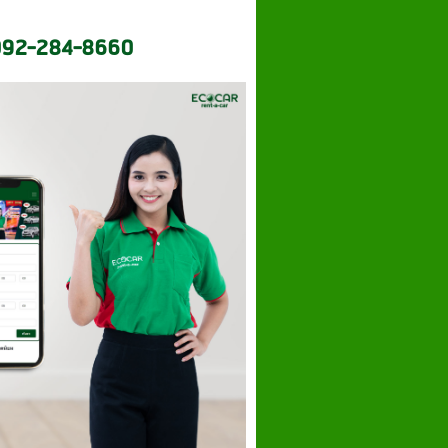
 092-284-8660