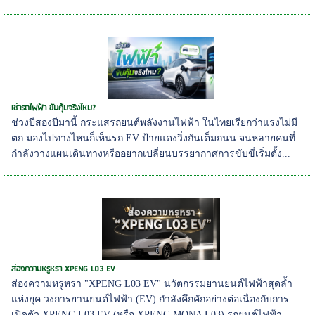
เช่ารถไฟฟ้า ขับคุ้มจริงไหม?
ช่วงปีสองปีมานี้ กระแสรถยนต์พลังงานไฟฟ้า ในไทยเรียกว่าแรงไม่มี
ตก มองไปทางไหนก็เห็นรถ EV ป้ายแดงวิ่งกันเต็มถนน จนหลายคนที่
กำลังวางแผนเดินทางหรืออยากเปลี่ยนบรรยากาศการขับขี่เริ่มตั้ง...
ส่องความหรูหรา XPENG L03 EV
ส่องความหรูหรา "XPENG L03 EV" นวัตกรรมยานยนต์ไฟฟ้าสุดล้ำ
แห่งยุค วงการยานยนต์ไฟฟ้า (EV) กำลังคึกคักอย่างต่อเนื่องกับการ
เปิดตัว XPENG L03 EV (หรือ XPENG MONA L03) รถยนต์ไฟฟ้า