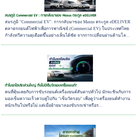
สมรภูมิ Commercial EV : การกลับมาของ Maxus ตระกูล eDELIVER
สมรภูมิ "Commercial EV": การกลับมาของ Maxus ตระกูล eDELIVER
ตลาดรถยนต์ไฟฟ้าเพื่อการพาณิชย์ (Commercial EV) ในประเทศไทย
กำลังทวีความดุเดือดขึ้นอย่างเห็นได้ชัด จากการเปลี่ยนผ่านด้านโล...
ทำไมรถไฮบริดส่วนใหญ่ ถึงไม่มีเข็มวัดรอบเครื่องยนต์?
คนที่คุ้นเคยกับการขับรถยนต์เครื่องยนต์สันดาปทั่วไป มักจะชินกับการ
มองเข็มความเร็วควบคู่ไปกับ "เข็มวัดรอบ" เพื่อดูว่าเครื่องยนต์ทำงาน
หนักเกินไปหรือไม่ แต่เมื่อย้ายมาลองขับรถเช่าหรือร...