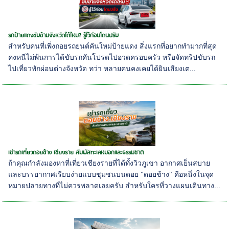
รถป้ายแดงขับข้ามจังหวัดได้ไหม? รู้ไว้ก่อนโดนปรับ
สำหรับคนที่เพิ่งถอยรถยนต์คันใหม่ป้ายแดง สิ่งแรกที่อยากทำมากที่สุด
คงหนีไม่พ้นการได้ขับรถคันโปรดไปอวดครอบครัว หรือจัดทริปขับรถ
ไปเที่ยวพักผ่อนต่างจังหวัด ทว่า หลายคนคงเคยได้ยินเสียงเต...
เช่ารถเที่ยวดอยช้าง เชียงราย สัมผัสทะเลหมอกและธรรมชาติ
ถ้าคุณกำลังมองหาที่เที่ยวเชียงรายที่ได้ทั้งวิวภูเขา อากาศเย็นสบาย
และบรรยากาศเรียบง่ายแบบชุมชนบนดอย "ดอยช้าง" คือหนึ่งในจุด
หมายปลายทางที่ไม่ควรพลาดเลยครับ สำหรับใครที่วางแผนเดินทาง...