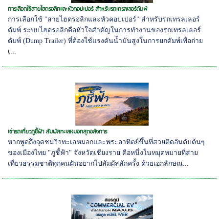
การเลือกใช้สายไฮดรอลิกและหัวคอปเปอร์ สำหรับรถเทรลเลอร์ดัมพ์
การเลือกใช้ "สายไฮดรอลิกและหัวคอปเปอร์" สำหรับรถเทรลเลอร์
ดัมพ์ ระบบไฮดรอลิกคือหัวใจสำคัญในการทำงานของรถเทรลเลอร์
ดัมพ์ (Dump Trailer) ที่ต้องใช้แรงดันน้ำมันสูงในการยกดัมพ์เพื่อถ่าย
เ...
เช่ารถเที่ยวภูชี้ฟ้า สัมผัสทะเลหมอกสุดอลังการ
หากพูดถึงจุดชมวิวทะเลหมอกและพระอาทิตย์ขึ้นที่สวยติดอันดับต้นๆ
ของเมืองไทย "ภูชี้ฟ้า" จังหวัดเชียงราย คือหนึ่งในหมุดหมายที่สาย
เที่ยวธรรมชาติทุกคนฝันอยากไปสัมผัสสักครั้ง ด้วยเอกลักษณ...