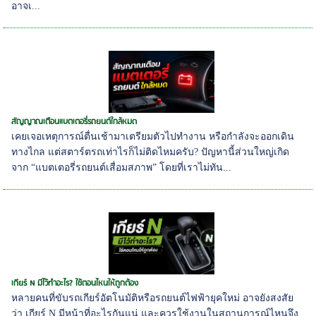
อาจเ...
สัญญาณเตือนแบตเตอรี่รถยนต์ใกล้หมด
เคยเจอเหตุการณ์ตื่นเช้ามาเตรียมตัวไปทำงาน หรือกำลังจะออกเดิน
ทางไกล แต่สตาร์ตรถเท่าไรก็ไม่ติดไหมครับ? ปัญหานี้ส่วนใหญ่เกิด
จาก “แบตเตอรี่รถยนต์เสื่อมสภาพ” โดยที่เราไม่ทัน...
เกียร์ N มีไว้ทำอะไร? ใช้ตอนไหนให้ถูกต้อง
หลายคนที่ขับรถเกียร์อัตโนมัติหรือรถยนต์ไฟฟ้ายุคใหม่ อาจยังสงสัย
ว่า เกียร์ N มีหน้าที่อะไรกันแน่ และควรใช้งานในสถานการณ์ไหนจึง