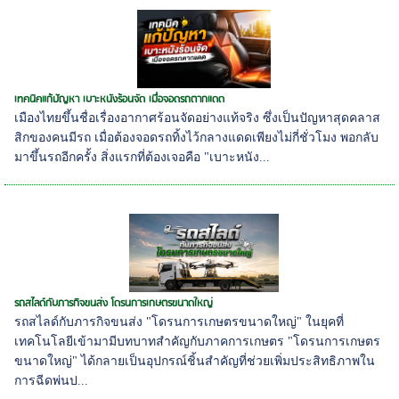
เทคนิคแก้ปัญหา เบาะหนังร้อนจัด เมื่อจอดรถตากแดด
เมืองไทยขึ้นชื่อเรื่องอากาศร้อนจัดอย่างแท้จริง ซึ่งเป็นปัญหาสุดคลาส
สิกของคนมีรถ เมื่อต้องจอดรถทิ้งไว้กลางแดดเพียงไม่กี่ชั่วโมง พอกลับ
มาขึ้นรถอีกครั้ง สิ่งแรกที่ต้องเจอคือ "เบาะหนัง...
รถสไลด์กับภารกิจขนส่ง โดรนการเกษตรขนาดใหญ่
รถสไลด์กับภารกิจขนส่ง "โดรนการเกษตรขนาดใหญ่" ในยุคที่
เทคโนโลยีเข้ามามีบทบาทสำคัญกับภาคการเกษตร "โดรนการเกษตร
ขนาดใหญ่" ได้กลายเป็นอุปกรณ์ชิ้นสำคัญที่ช่วยเพิ่มประสิทธิภาพใน
การฉีดพ่นป...