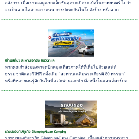
อลังการ เมื่อเรามองดูฉากแอ็กชันสุดระเบิดระเบ้อในภาพยนตร์ ไม่ว่า
จะเป็นฉากไล่ล่ากลางถนน การปะทะกันในโกดังร้าง หรือฉาก...
เช่ารถเที่ยว สะพานเอกชัย ชมวิวทะเล
หากคุณกำลังมองหาจุดปักหมุดเที่ยวภาคใต้ที่เต็มไปด้วยเสน่ห์
ธรรมชาติและวิถีชีวิตดั้งเดิม "สะพานเฉลิมพระเกียรติ 80 พรรษา"
หรือที่หลายคนรู้จักกันในชื่อ สะพานเอกชัย คือหนึ่งในแลนด์มาร์กท...
รถขนของกับธุรกิจ Glamping/Luxe Camping
รถขนของกับธุรกิจ Glamping/Luxe Camping: เบื้องหลังความหรูหรา