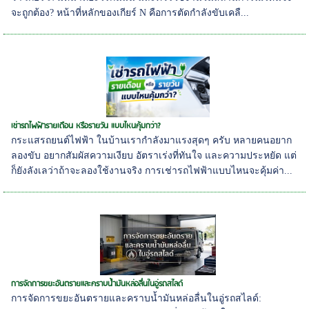
จะถูกต้อง? หน้าที่หลักของเกียร์ N คือการตัดกำลังขับเคลื...
เช่ารถไฟฟ้ารายเดือน หรือรายวัน แบบไหนคุ้มกว่า?
กระแสรถยนต์ไฟฟ้า ในบ้านเรากำลังมาแรงสุดๆ ครับ หลายคนอยาก
ลองขับ อยากสัมผัสความเงียบ อัตราเร่งที่ทันใจ และความประหยัด แต่
ก็ยังลังเลว่าถ้าจะลองใช้งานจริง การเช่ารถไฟฟ้าแบบไหนจะคุ้มค่า...
การจัดการขยะอันตรายและคราบน้ำมันหล่อลื่นในอู่รถสไลด์
การจัดการขยะอันตรายและคราบน้ำมันหล่อลื่นในอู่รถสไลด์: