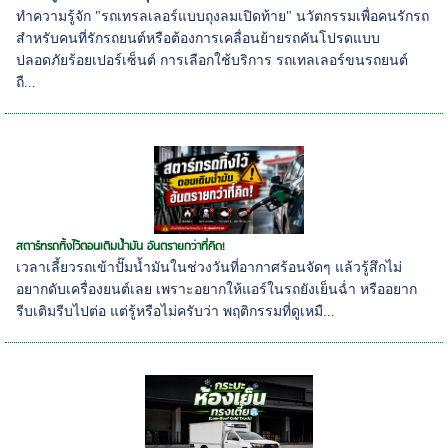
ทำความรู้จัก "รถเทรลเลอร์แบบถุงลมเปิดท้าย" นวัตกรรมเพื่อคนรักรถ
สำหรับคนที่รักรถยนต์หรือต้องการเคลื่อนย้ายรถคันโปรดแบบ
ปลอดภัยร้อยเปอร์เซ็นต์ การเลือกใช้บริการ รถเทลเลอร์ขนรถยนต์
ถื...
สตาร์ทรถทิ้งไว้ตอนเติมน้ำมัน อันตรายกว่าที่คิด!
เวลาเลี้ยวรถเข้าปั๊มน้ำมันในช่วงวันที่อากาศร้อนจัดๆ แล้วรู้สึกไม่
อยากดับเครื่องยนต์เลย เพราะอยากให้แอร์ในรถยังเย็นฉ่ำ หรืออยาก
รีบเติมรีบไปต่อ แต่รู้หรือไม่ครับว่า พฤติกรรมที่ดูเหมื...