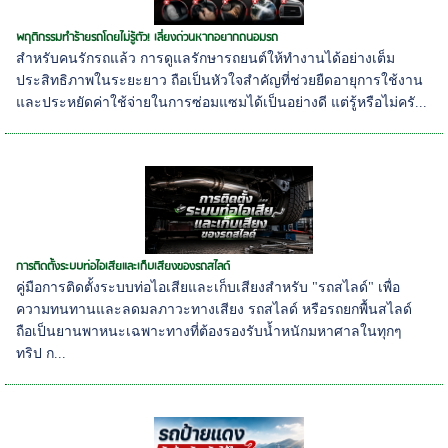
พฤติกรรมทำร้ายรถโดยไม่รู้ตัว! เลี่ยงด่วนหากอยากถนอมรถ
สำหรับคนรักรถแล้ว การดูแลรักษารถยนต์ให้ทำงานได้อย่างเต็ม
ประสิทธิภาพในระยะยาว ถือเป็นหัวใจสำคัญที่ช่วยยืดอายุการใช้งาน
และประหยัดค่าใช้จ่ายในการซ่อมแซมได้เป็นอย่างดี แต่รู้หรือไม่ครั...
การติดตั้งระบบท่อไอเสียและเก็บเสียงของรถสไลด์
คู่มือการติดตั้งระบบท่อไอเสียและเก็บเสียงสำหรับ "รถสไลด์" เพื่อ
ความทนทานและลดมลภาวะทางเสียง รถสไลด์ หรือรถยกพื้นสไลด์
ถือเป็นยานพาหนะเฉพาะทางที่ต้องรองรับน้ำหนักมหาศาลในทุกๆ
ทริป ก...