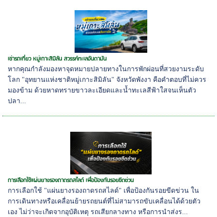
เช่ารถเที่ยว หมู่เกาะสิมิลัน สวรรค์ทะเลอันดามัน
หากคุณกำลังมองหาจุดหมายปลายทางในการพักผ่อนที่สวยงามระดับ
โลก "อุทยานแห่งชาติหมู่เกาะสิมิลัน" จังหวัดพังงา คือคำตอบที่ไม่ควร
มองข้าม ด้วยหาดทรายขาวละเอียดและน้ำทะเลสีฟ้าใสจนเห็นตัว
ปลา...
การเลือกใช้แผ่นยางรองถาดรถสไลด์ เพื่อป้องกันรอยขีดข่วน
การเลือกใช้ "แผ่นยางรองถาดรถสไลด์" เพื่อป้องกันรอยขีดข่วน ใน
การเดินทางหรือเคลื่อนย้ายรถยนต์ที่ไม่สามารถขับเคลื่อนได้ด้วยตัว
เอง ไม่ว่าจะเกิดจากอุบัติเหตุ รถเสียกลางทาง หรือการนำส่งร...