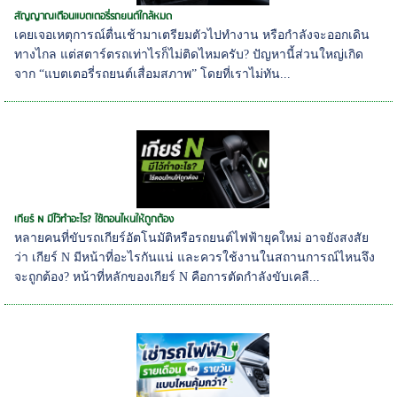
สัญญาณเตือนแบตเตอรี่รถยนต์ใกล้หมด
เคยเจอเหตุการณ์ตื่นเช้ามาเตรียมตัวไปทำงาน หรือกำลังจะออกเดิน
ทางไกล แต่สตาร์ตรถเท่าไรก็ไม่ติดไหมครับ? ปัญหานี้ส่วนใหญ่เกิด
จาก “แบตเตอรี่รถยนต์เสื่อมสภาพ” โดยที่เราไม่ทัน...
เกียร์ N มีไว้ทำอะไร? ใช้ตอนไหนให้ถูกต้อง
หลายคนที่ขับรถเกียร์อัตโนมัติหรือรถยนต์ไฟฟ้ายุคใหม่ อาจยังสงสัย
ว่า เกียร์ N มีหน้าที่อะไรกันแน่ และควรใช้งานในสถานการณ์ไหนจึง
จะถูกต้อง? หน้าที่หลักของเกียร์ N คือการตัดกำลังขับเคลื...