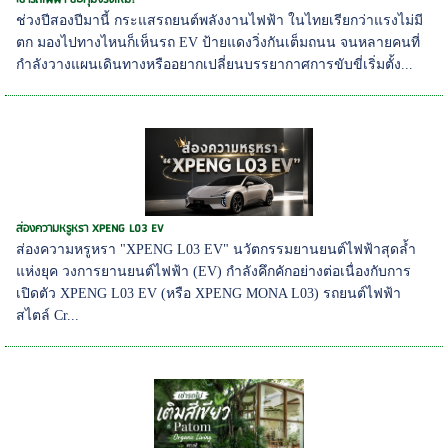
ช่วงปีสองปีมานี้ กระแสรถยนต์พลังงานไฟฟ้า ในไทยเรียกว่าแรงไม่มี
ตก มองไปทางไหนก็เห็นรถ EV ป้ายแดงวิ่งกันเต็มถนน จนหลายคนที่
กำลังวางแผนเดินทางหรืออยากเปลี่ยนบรรยากาศการขับขี่เริ่มตั้ง...
ส่องความหรูหรา XPENG L03 EV
ส่องความหรูหรา "XPENG L03 EV" นวัตกรรมยานยนต์ไฟฟ้าสุดล้ำ
แห่งยุค วงการยานยนต์ไฟฟ้า (EV) กำลังคึกคักอย่างต่อเนื่องกับการ
เปิดตัว XPENG L03 EV (หรือ XPENG MONA L03) รถยนต์ไฟฟ้า
สไตล์ Cr...