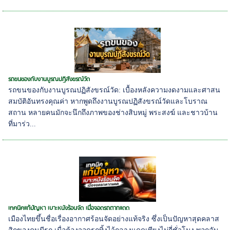
รถขนของกับงานบูรณปฏิสังขรณ์วัด
รถขนของกับงานบูรณปฏิสังขรณ์วัด: เบื้องหลังความงดงามและศาสน
สมบัติอันทรงคุณค่า หากพูดถึงงานบูรณปฏิสังขรณ์วัดและโบราณ
สถาน หลายคนมักจะนึกถึงภาพของช่างสิบหมู่ พระสงฆ์ และชาวบ้าน
ที่มาร่ว...
เทคนิคแก้ปัญหา เบาะหนังร้อนจัด เมื่อจอดรถตากแดด
เมืองไทยขึ้นชื่อเรื่องอากาศร้อนจัดอย่างแท้จริง ซึ่งเป็นปัญหาสุดคลาส