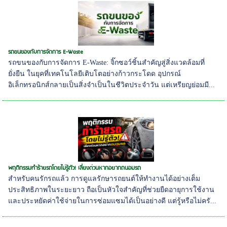
รถขนของกับการจัดการ E-Waste
รถขนของกับการจัดการ E-Waste: จิ๊กซอว์ชิ้นสำคัญสู่สิ่งแวดล้อมที่
ยั่งยืน ในยุคที่เทคโนโลยีเติบโตอย่างก้าวกระโดด อุปกรณ์
อิเล็กทรอนิกส์กลายเป็นสิ่งจำเป็นในชีวิตประจำวัน แต่เหรียญย่อมมี...
พฤติกรรมทำร้ายรถโดยไม่รู้ตัว! เลี่ยงด่วนหากอยากถนอมรถ
สำหรับคนรักรถแล้ว การดูแลรักษารถยนต์ให้ทำงานได้อย่างเต็ม
ประสิทธิภาพในระยะยาว ถือเป็นหัวใจสำคัญที่ช่วยยืดอายุการใช้งาน
และประหยัดค่าใช้จ่ายในการซ่อมแซมได้เป็นอย่างดี แต่รู้หรือไม่ครั...