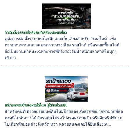
การติดตั้งระบบท่อไอเสียและเก็บเสียงของรถสไลด์
คู่มือการติดตั้งระบบท่อไอเสียและเก็บเสียงสำหรับ "รถสไลด์" เพื่อ
ความทนทานและลดมลภาวะทางเสียง รถสไลด์ หรือรถยกพื้นสไลด์
ถือเป็นยานพาหนะเฉพาะทางที่ต้องรองรับน้ำหนักมหาศาลในทุกๆ
ทริป ก...
รถป้ายแดงขับข้ามจังหวัดได้ไหม? รู้ไว้ก่อนโดนปรับ
สำหรับคนที่เพิ่งถอยรถยนต์คันใหม่ป้ายแดง สิ่งแรกที่อยากทำมากที่สุด
คงหนีไม่พ้นการได้ขับรถคันโปรดไปอวดครอบครัว หรือจัดทริปขับรถ
ไปเที่ยวพักผ่อนต่างจังหวัด ทว่า หลายคนคงเคยได้ยินเสียงเต...