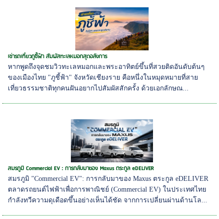
เช่ารถเที่ยวภูชี้ฟ้า สัมผัสทะเลหมอกสุดอลังการ
หากพูดถึงจุดชมวิวทะเลหมอกและพระอาทิตย์ขึ้นที่สวยติดอันดับต้นๆ
ของเมืองไทย "ภูชี้ฟ้า" จังหวัดเชียงราย คือหนึ่งในหมุดหมายที่สาย
เที่ยวธรรมชาติทุกคนฝันอยากไปสัมผัสสักครั้ง ด้วยเอกลักษณ...
สมรภูมิ Commercial EV : การกลับมาของ Maxus ตระกูล eDELIVER
สมรภูมิ "Commercial EV": การกลับมาของ Maxus ตระกูล eDELIVER
ตลาดรถยนต์ไฟฟ้าเพื่อการพาณิชย์ (Commercial EV) ในประเทศไทย
กำลังทวีความดุเดือดขึ้นอย่างเห็นได้ชัด จากการเปลี่ยนผ่านด้านโล...