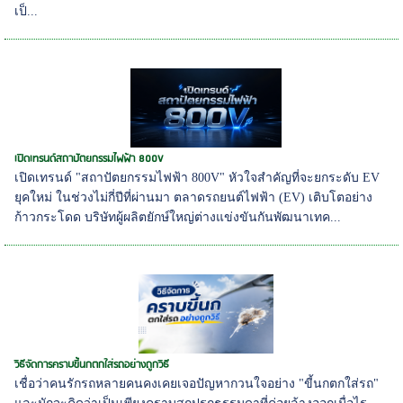
เป็...
เปิดเทรนด์สถาปัตยกรรมไฟฟ้า 800V
เปิดเทรนด์ "สถาปัตยกรรมไฟฟ้า 800V" หัวใจสำคัญที่จะยกระดับ EV
ยุคใหม่ ในช่วงไม่กี่ปีที่ผ่านมา ตลาดรถยนต์ไฟฟ้า (EV) เติบโตอย่าง
ก้าวกระโดด บริษัทผู้ผลิตยักษ์ใหญ่ต่างแข่งขันกันพัฒนาเทค...
วิธีจัดการคราบขี้นกตกใส่รถอย่างถูกวิธี
เชื่อว่าคนรักรถหลายคนคงเคยเจอปัญหากวนใจอย่าง "ขี้นกตกใส่รถ"