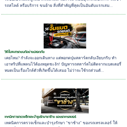
รถสไลด์ หรือบริการ ขนย้าย สิ่งที่สำคัญที่สุดเป็นอันดับแรกเสม...
วิธีจั๊มแบตรถยนต์อย่างปลอดภัย
เคยไหม? กำลังจะออกเดินทาง แต่พอกดปุ่มสตาร์ตกลับเงียบกริบ ทำ
เอาทริปที่แพลนไว้ต้องหยุดชะงัก! ปัญหารถสตาร์ตไม่ติดจากแบตเตอรี่
หมดเป็นเรื่องใกล้ตัวที่เกิดขึ้นได้เสมอ ไม่ว่าจะใช้รถส่วนตั...
เทคนิคการตรวจเช็กและบำรุงรักษาขาช้าง ของรถเทรลเลอร์
เทคนิคการตรวจเช็กและบำรุงรักษา "ขาช้าง" ของรถเทรลเลอร์ ให้