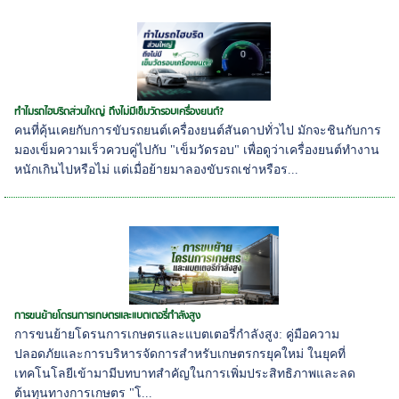
ทำไมรถไฮบริดส่วนใหญ่ ถึงไม่มีเข็มวัดรอบเครื่องยนต์?
คนที่คุ้นเคยกับการขับรถยนต์เครื่องยนต์สันดาปทั่วไป มักจะชินกับการ
มองเข็มความเร็วควบคู่ไปกับ "เข็มวัดรอบ" เพื่อดูว่าเครื่องยนต์ทำงาน
หนักเกินไปหรือไม่ แต่เมื่อย้ายมาลองขับรถเช่าหรือร...
การขนย้ายโดรนการเกษตรและแบตเตอรี่กำลังสูง
การขนย้ายโดรนการเกษตรและแบตเตอรี่กำลังสูง: คู่มือความ
ปลอดภัยและการบริหารจัดการสำหรับเกษตรกรยุคใหม่ ในยุคที่
เทคโนโลยีเข้ามามีบทบาทสำคัญในการเพิ่มประสิทธิภาพและลด
ต้นทุนทางการเกษตร "โ...