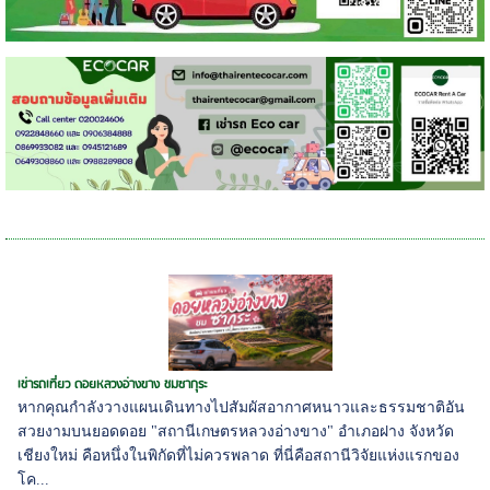
เช่ารถเที่ยว ดอยหลวงอ่างขาง ชมซากุระ
หากคุณกำลังวางแผนเดินทางไปสัมผัสอากาศหนาวและธรรมชาติอัน
สวยงามบนยอดดอย "สถานีเกษตรหลวงอ่างขาง" อำเภอฝาง จังหวัด
เชียงใหม่ คือหนึ่งในพิกัดที่ไม่ควรพลาด ที่นี่คือสถานีวิจัยแห่งแรกของ
โค...