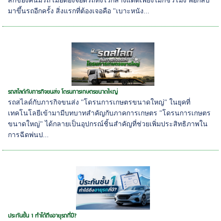
สิกของคนมีรถ เมื่อต้องจอดรถทิ้งไว้กลางแดดเพียงไม่กี่ชั่วโมง พอกลับ
มาขึ้นรถอีกครั้ง สิ่งแรกที่ต้องเจอคือ "เบาะหนัง...
รถสไลด์กับภารกิจขนส่ง โดรนการเกษตรขนาดใหญ่
รถสไลด์กับภารกิจขนส่ง "โดรนการเกษตรขนาดใหญ่" ในยุคที่
เทคโนโลยีเข้ามามีบทบาทสำคัญกับภาคการเกษตร "โดรนการเกษตร
ขนาดใหญ่" ได้กลายเป็นอุปกรณ์ชิ้นสำคัญที่ช่วยเพิ่มประสิทธิภาพใน
การฉีดพ่นป...
ประกันชั้น 1 ทำได้ถึงอายุรถกี่ปี?