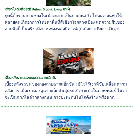
เช่ารถไปเติมสีเขียวที่ Patom Organic Living คาเฟ่
ยุคนี้ตึกรามบ้านช่องในเมืองกลายเป็นป่าคอนกรีตไปหมด จนทำให้
หลายคนเกิดอาการโหยหาพื้นที่สีเขียวใจกลางเมือง แต่ความฝันของ
สายชิลก็เป็นจริง เมื่อย่านทองหล่อมีคาเฟ่สุดเก๋อย่าง Patom Organ...
เบื้องหลังรถขนของกองถ่ายฉากแอ็กชัน
เบื้องหลังรถขนของกองถ่ายฉากแอ็กชัน : ฮีโร่ไร้เงาที่ขับเคลื่อนความ
อลังการ เมื่อเรามองดูฉากแอ็กชันสุดระเบิดระเบ้อในภาพยนตร์ ไม่ว่า
จะเป็นฉากไล่ล่ากลางถนน การปะทะกันในโกดังร้าง หรือฉาก...