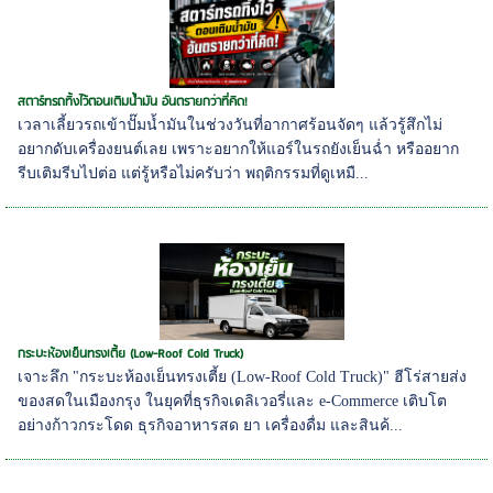
สตาร์ทรถทิ้งไว้ตอนเติมน้ำมัน อันตรายกว่าที่คิด!
เวลาเลี้ยวรถเข้าปั๊มน้ำมันในช่วงวันที่อากาศร้อนจัดๆ แล้วรู้สึกไม่
อยากดับเครื่องยนต์เลย เพราะอยากให้แอร์ในรถยังเย็นฉ่ำ หรืออยาก
รีบเติมรีบไปต่อ แต่รู้หรือไม่ครับว่า พฤติกรรมที่ดูเหมื...
กระบะห้องเย็นทรงเตี้ย (Low-Roof Cold Truck)
เจาะลึก "กระบะห้องเย็นทรงเตี้ย (Low-Roof Cold Truck)" ฮีโร่สายส่ง
ของสดในเมืองกรุง ในยุคที่ธุรกิจเดลิเวอรี่และ e-Commerce เติบโต
อย่างก้าวกระโดด ธุรกิจอาหารสด ยา เครื่องดื่ม และสินค้...