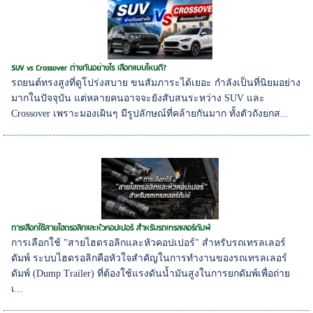
SUV vs Crossover ต่างกันอย่างไร เลือกแบบไหนดี?
รถยนต์ทรงสูงที่ดูโปร่งสบาย ขนสัมภาระได้เยอะ กำลังเป็นที่นิยมอย่าง
มากในปัจจุบัน แต่หลายคนอาจจะยังสับสนระหว่าง SUV และ
Crossover เพราะมองเผินๆ มีรูปลักษณ์ที่คล้ายกันมาก ทั้งตัวถังยกส...
การเลือกใช้สายไฮดรอลิกและหัวคอปเปอร์ สำหรับรถเทรลเลอร์ดัมพ์
การเลือกใช้ "สายไฮดรอลิกและหัวคอปเปอร์" สำหรับรถเทรลเลอร์
ดัมพ์ ระบบไฮดรอลิกคือหัวใจสำคัญในการทำงานของรถเทรลเลอร์
ดัมพ์ (Dump Trailer) ที่ต้องใช้แรงดันน้ำมันสูงในการยกดัมพ์เพื่อถ่าย
เ...