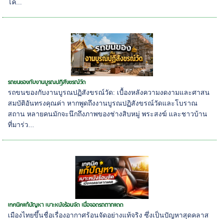
โค...
รถขนของกับงานบูรณปฏิสังขรณ์วัด
รถขนของกับงานบูรณปฏิสังขรณ์วัด: เบื้องหลังความงดงามและศาสน
สมบัติอันทรงคุณค่า หากพูดถึงงานบูรณปฏิสังขรณ์วัดและโบราณ
สถาน หลายคนมักจะนึกถึงภาพของช่างสิบหมู่ พระสงฆ์ และชาวบ้าน
ที่มาร่ว...
เทคนิคแก้ปัญหา เบาะหนังร้อนจัด เมื่อจอดรถตากแดด
เมืองไทยขึ้นชื่อเรื่องอากาศร้อนจัดอย่างแท้จริง ซึ่งเป็นปัญหาสุดคลาส