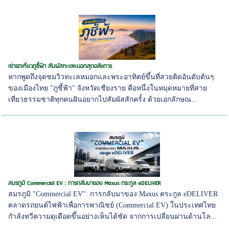
เช่ารถเที่ยวภูชี้ฟ้า สัมผัสทะเลหมอกสุดอลังการ
หากพูดถึงจุดชมวิวทะเลหมอกและพระอาทิตย์ขึ้นที่สวยติดอันดับต้นๆ
ของเมืองไทย "ภูชี้ฟ้า" จังหวัดเชียงราย คือหนึ่งในหมุดหมายที่สาย
เที่ยวธรรมชาติทุกคนฝันอยากไปสัมผัสสักครั้ง ด้วยเอกลักษณ...
สมรภูมิ Commercial EV : การกลับมาของ Maxus ตระกูล eDELIVER
สมรภูมิ "Commercial EV": การกลับมาของ Maxus ตระกูล eDELIVER
ตลาดรถยนต์ไฟฟ้าเพื่อการพาณิชย์ (Commercial EV) ในประเทศไทย
กำลังทวีความดุเดือดขึ้นอย่างเห็นได้ชัด จากการเปลี่ยนผ่านด้านโล...