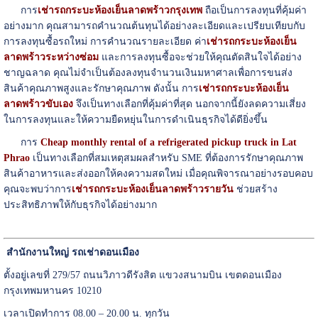
การ
เช่ารถกระบะห้องเย็นลาดพร้าวกรุงเทพ
ถือเป็นการลงทุนที่คุ้มค่า
อย่างมาก คุณสามารถคำนวณต้นทุนได้อย่างละเอียดและเปรียบเทียบกับ
การลงทุนซื้อรถใหม่ การคำนวณรายละเอียด ค่า
เช่า
รถกระบะห้องเย็น
ลาดพร้าวระหว่างซ่อม
และการลงทุนซื้อจะช่วยให้คุณตัดสินใจได้อย่าง
ชาญฉลาด คุณไม่จำเป็นต้องลงทุนจำนวนเงินมหาศาลเพื่อการขนส่ง
สินค้าคุณภาพสูงและรักษาคุณภาพ ดังนั้น การ
เช่ารถกระบะห้องเย็น
ลาดพร้าวขับเอง
จึงเป็นทางเลือกที่คุ้มค่าที่สุด นอกจากนี้ยังลดความเสี่ยง
ในการลงทุนและให้ความยืดหยุ่นในการดำเนินธุรกิจได้ดียิ่งขึ้น
การ
Cheap monthly rental of a refrigerated pickup truck in Lat
Phrao
เป็นทางเลือกที่สมเหตุสมผลสำหรับ SME ที่ต้องการรักษาคุณภาพ
สินค้าอาหารและส่งออกให้คงความสดใหม่ เมื่อคุณพิจารณาอย่างรอบคอบ
คุณจะพบว่าการ
เช่ารถกระบะห้องเย็นลาดพร้าวรายวัน
ช่วยสร้าง
ประสิทธิภาพให้กับธุรกิจได้อย่างมาก
สำนักงานใหญ่ รถเช่าดอนเมือง
ตั้งอยู่เลขที่ 279/57 ถนนวิภาวดีรังสิต แขวงสนามบิน เขตดอนเมือง
กรุงเทพมหานคร 10210
เวลาเปิดทำการ 08.00 – 20.00 น. ทุกวัน