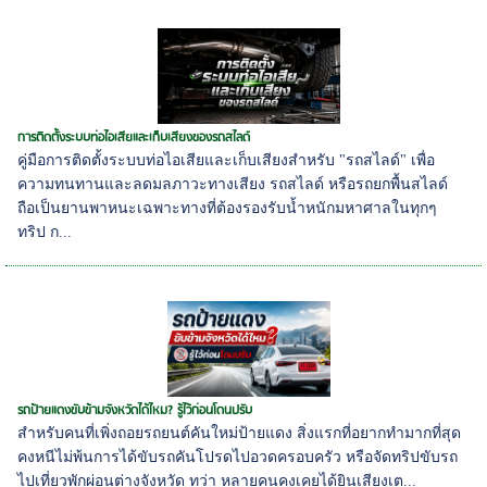
การติดตั้งระบบท่อไอเสียและเก็บเสียงของรถสไลด์
คู่มือการติดตั้งระบบท่อไอเสียและเก็บเสียงสำหรับ "รถสไลด์" เพื่อ
ความทนทานและลดมลภาวะทางเสียง รถสไลด์ หรือรถยกพื้นสไลด์
ถือเป็นยานพาหนะเฉพาะทางที่ต้องรองรับน้ำหนักมหาศาลในทุกๆ
ทริป ก...
รถป้ายแดงขับข้ามจังหวัดได้ไหม? รู้ไว้ก่อนโดนปรับ
สำหรับคนที่เพิ่งถอยรถยนต์คันใหม่ป้ายแดง สิ่งแรกที่อยากทำมากที่สุด
คงหนีไม่พ้นการได้ขับรถคันโปรดไปอวดครอบครัว หรือจัดทริปขับรถ
ไปเที่ยวพักผ่อนต่างจังหวัด ทว่า หลายคนคงเคยได้ยินเสียงเต...