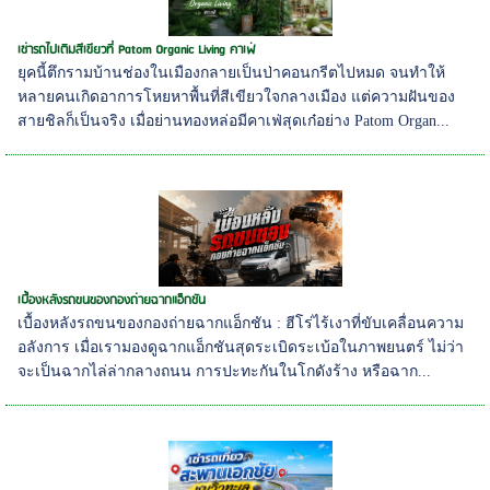
เช่ารถไปเติมสีเขียวที่ Patom Organic Living คาเฟ่
ยุคนี้ตึกรามบ้านช่องในเมืองกลายเป็นป่าคอนกรีตไปหมด จนทำให้
หลายคนเกิดอาการโหยหาพื้นที่สีเขียวใจกลางเมือง แต่ความฝันของ
สายชิลก็เป็นจริง เมื่อย่านทองหล่อมีคาเฟ่สุดเก๋อย่าง Patom Organ...
เบื้องหลังรถขนของกองถ่ายฉากแอ็กชัน
เบื้องหลังรถขนของกองถ่ายฉากแอ็กชัน : ฮีโร่ไร้เงาที่ขับเคลื่อนความ
อลังการ เมื่อเรามองดูฉากแอ็กชันสุดระเบิดระเบ้อในภาพยนตร์ ไม่ว่า
จะเป็นฉากไล่ล่ากลางถนน การปะทะกันในโกดังร้าง หรือฉาก...