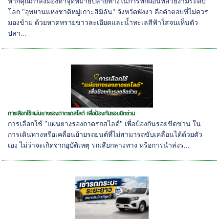
หากคุณกำลังมองหาจุดหมายปลายทางในการพักผ่อนที่สวยงามระดับ
โลก "อุทยานแห่งชาติหมู่เกาะสิมิลัน" จังหวัดพังงา คือคำตอบที่ไม่ควร
มองข้าม ด้วยหาดทรายขาวละเอียดและน้ำทะเลสีฟ้าใสจนเห็นตัว
ปลา...
การเลือกใช้แผ่นยางรองถาดรถสไลด์ เพื่อป้องกันรอยขีดข่วน
การเลือกใช้ "แผ่นยางรองถาดรถสไลด์" เพื่อป้องกันรอยขีดข่วน ใน
การเดินทางหรือเคลื่อนย้ายรถยนต์ที่ไม่สามารถขับเคลื่อนได้ด้วยตัว
เอง ไม่ว่าจะเกิดจากอุบัติเหตุ รถเสียกลางทาง หรือการนำส่งร...