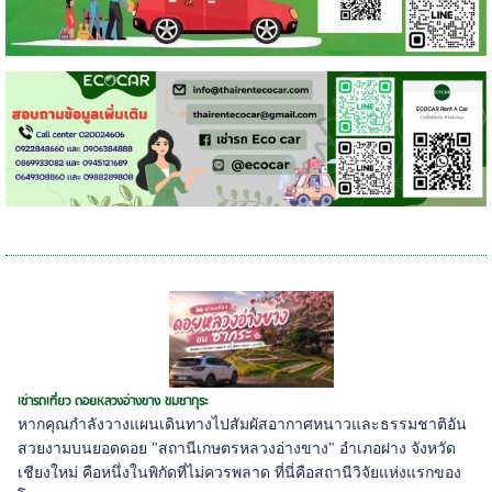
เช่ารถเที่ยว ดอยหลวงอ่างขาง ชมซากุระ
หากคุณกำลังวางแผนเดินทางไปสัมผัสอากาศหนาวและธรรมชาติอัน
สวยงามบนยอดดอย "สถานีเกษตรหลวงอ่างขาง" อำเภอฝาง จังหวัด
เชียงใหม่ คือหนึ่งในพิกัดที่ไม่ควรพลาด ที่นี่คือสถานีวิจัยแห่งแรกของ