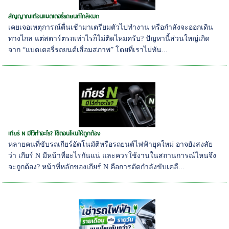
สัญญาณเตือนแบตเตอรี่รถยนต์ใกล้หมด
เคยเจอเหตุการณ์ตื่นเช้ามาเตรียมตัวไปทำงาน หรือกำลังจะออกเดิน
ทางไกล แต่สตาร์ตรถเท่าไรก็ไม่ติดไหมครับ? ปัญหานี้ส่วนใหญ่เกิด
จาก “แบตเตอรี่รถยนต์เสื่อมสภาพ” โดยที่เราไม่ทัน...
เกียร์ N มีไว้ทำอะไร? ใช้ตอนไหนให้ถูกต้อง
หลายคนที่ขับรถเกียร์อัตโนมัติหรือรถยนต์ไฟฟ้ายุคใหม่ อาจยังสงสัย
ว่า เกียร์ N มีหน้าที่อะไรกันแน่ และควรใช้งานในสถานการณ์ไหนจึง
จะถูกต้อง? หน้าที่หลักของเกียร์ N คือการตัดกำลังขับเคลื...