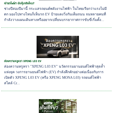
เช่ารถไฟฟ้า ขับคุ้มจริงไหม?
ช่วงปีสองปีมานี้ กระแสรถยนต์พลังงานไฟฟ้า ในไทยเรียกว่าแรงไม่มี
ตก มองไปทางไหนก็เห็นรถ EV ป้ายแดงวิ่งกันเต็มถนน จนหลายคนที่
กำลังวางแผนเดินทางหรืออยากเปลี่ยนบรรยากาศการขับขี่เริ่มตั้ง...
ส่องความหรูหรา XPENG L03 EV
ส่องความหรูหรา "XPENG L03 EV" นวัตกรรมยานยนต์ไฟฟ้าสุดล้ำ
แห่งยุค วงการยานยนต์ไฟฟ้า (EV) กำลังคึกคักอย่างต่อเนื่องกับการ
เปิดตัว XPENG L03 EV (หรือ XPENG MONA L03) รถยนต์ไฟฟ้า
สไตล์ Cr...