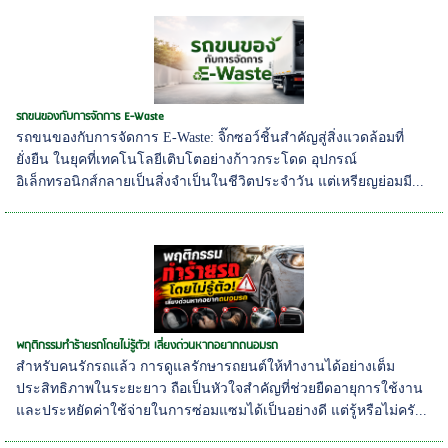
รถขนของกับการจัดการ E-Waste
รถขนของกับการจัดการ E-Waste: จิ๊กซอว์ชิ้นสำคัญสู่สิ่งแวดล้อมที่
ยั่งยืน ในยุคที่เทคโนโลยีเติบโตอย่างก้าวกระโดด อุปกรณ์
อิเล็กทรอนิกส์กลายเป็นสิ่งจำเป็นในชีวิตประจำวัน แต่เหรียญย่อมมี...
พฤติกรรมทำร้ายรถโดยไม่รู้ตัว! เลี่ยงด่วนหากอยากถนอมรถ
สำหรับคนรักรถแล้ว การดูแลรักษารถยนต์ให้ทำงานได้อย่างเต็ม
ประสิทธิภาพในระยะยาว ถือเป็นหัวใจสำคัญที่ช่วยยืดอายุการใช้งาน
และประหยัดค่าใช้จ่ายในการซ่อมแซมได้เป็นอย่างดี แต่รู้หรือไม่ครั...