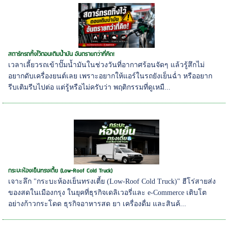
สตาร์ทรถทิ้งไว้ตอนเติมน้ำมัน อันตรายกว่าที่คิด!
เวลาเลี้ยวรถเข้าปั๊มน้ำมันในช่วงวันที่อากาศร้อนจัดๆ แล้วรู้สึกไม่
อยากดับเครื่องยนต์เลย เพราะอยากให้แอร์ในรถยังเย็นฉ่ำ หรืออยาก
รีบเติมรีบไปต่อ แต่รู้หรือไม่ครับว่า พฤติกรรมที่ดูเหมื...
กระบะห้องเย็นทรงเตี้ย (Low-Roof Cold Truck)
เจาะลึก "กระบะห้องเย็นทรงเตี้ย (Low-Roof Cold Truck)" ฮีโร่สายส่ง
ของสดในเมืองกรุง ในยุคที่ธุรกิจเดลิเวอรี่และ e-Commerce เติบโต
อย่างก้าวกระโดด ธุรกิจอาหารสด ยา เครื่องดื่ม และสินค้...