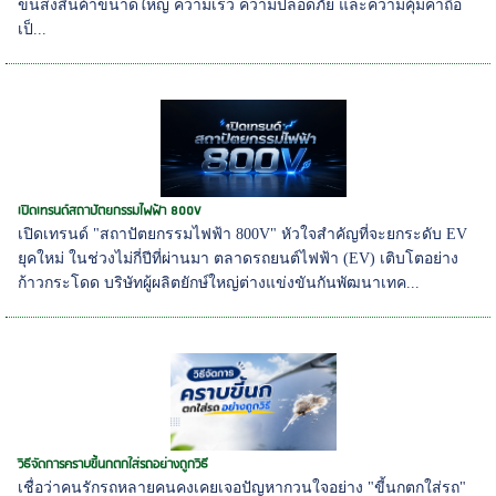
ขนส่งสินค้าขนาดใหญ่ ความเร็ว ความปลอดภัย และความคุ้มค่าถือ
เป็...
เปิดเทรนด์สถาปัตยกรรมไฟฟ้า 800V
เปิดเทรนด์ "สถาปัตยกรรมไฟฟ้า 800V" หัวใจสำคัญที่จะยกระดับ EV
ยุคใหม่ ในช่วงไม่กี่ปีที่ผ่านมา ตลาดรถยนต์ไฟฟ้า (EV) เติบโตอย่าง
ก้าวกระโดด บริษัทผู้ผลิตยักษ์ใหญ่ต่างแข่งขันกันพัฒนาเทค...
วิธีจัดการคราบขี้นกตกใส่รถอย่างถูกวิธี
เชื่อว่าคนรักรถหลายคนคงเคยเจอปัญหากวนใจอย่าง "ขี้นกตกใส่รถ"