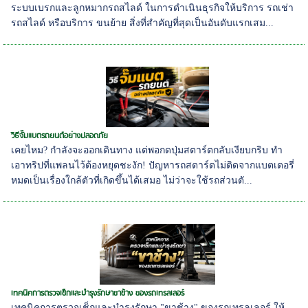
ระบบเบรกและลูกหมากรถสไลด์ ในการดำเนินธุรกิจให้บริการ รถเช่า
รถสไลด์ หรือบริการ ขนย้าย สิ่งที่สำคัญที่สุดเป็นอันดับแรกเสม...
วิธีจั๊มแบตรถยนต์อย่างปลอดภัย
เคยไหม? กำลังจะออกเดินทาง แต่พอกดปุ่มสตาร์ตกลับเงียบกริบ ทำ
เอาทริปที่แพลนไว้ต้องหยุดชะงัก! ปัญหารถสตาร์ตไม่ติดจากแบตเตอรี่
หมดเป็นเรื่องใกล้ตัวที่เกิดขึ้นได้เสมอ ไม่ว่าจะใช้รถส่วนตั...
เทคนิคการตรวจเช็กและบำรุงรักษาขาช้าง ของรถเทรลเลอร์
เทคนิคการตรวจเช็กและบำรุงรักษา "ขาช้าง" ของรถเทรลเลอร์ ให้