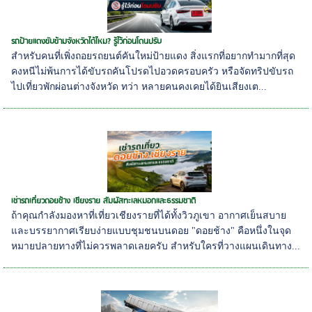
รถป้ายแดงขับข้ามจังหวัดได้ไหม? รู้ไว้ก่อนโดนปรับ
สำหรับคนที่เพิ่งถอยรถยนต์คันใหม่ป้ายแดง สิ่งแรกที่อยากทำมากที่สุด
คงหนีไม่พ้นการได้ขับรถคันโปรดไปอวดครอบครัว หรือจัดทริปขับรถ
ไปเที่ยวพักผ่อนต่างจังหวัด ทว่า หลายคนคงเคยได้ยินเสียงเต...
เช่ารถเที่ยวดอยช้าง เชียงราย สัมผัสทะเลหมอกและธรรมชาติ
ถ้าคุณกำลังมองหาที่เที่ยวเชียงรายที่ได้ทั้งวิวภูเขา อากาศเย็นสบาย
และบรรยากาศเรียบง่ายแบบชุมชนบนดอย "ดอยช้าง" คือหนึ่งในจุด
หมายปลายทางที่ไม่ควรพลาดเลยครับ สำหรับใครที่วางแผนเดินทาง...