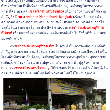
ช่วยเหลือผู้ประสบภัยเป็นเรื่องเร่งด่วน การขนส่งทีมอาสาสมัครและ
สิ่งของจำเป็นเข้าพื้นที่อย่างทันท่วงทีจึงเป็นกุญแจสำคัญในการบรรเทา
ทุกข์ นี่คือเหตุผลที่
เช่ารถเก๋งนนทบุรีขับเอง
เพื่อภารกิจด่วนเช่นนี้มีความ
สำคัญยิ่ง
Rent a sedan in Nonthaburi, Bangkok
พร้อมบริการรถเช่า
คุณภาพดี สำหรับการเดินทางและขนส่งในยามฉุกเฉิน ท่านสามารถไว้
วางใจในความรวดเร็วและประสิทธิภาพของการ
เช่ารถเก๋งนนทบุรีราย
สัปดาห์
เพื่อขนส่งทีมอาสาสมัครและสิ่งของจำเป็นไปยังพื้นที่ที่ประสบภัย
อย่างทันท่วงที
การ
เช่ารถเก๋งนนทบุรีรายเดือน
ในครั้งนี้ เป็นการลงมือช่วยเหลือที่
สำคัญมาก เพราะความเร็วในการขนส่งทีมอาสาสมัครและสิ่งของจำเป็น
ไปยังพื้นที่ประสบภัย คือกุญแจสำคัญในการบรรเทาทุกข์ และทุกการช่วย
เหลือเล็กๆ น้อยๆ ก็จะนำพาไปสู่ความหวังและการฟื้นฟูสู่สังคม ท่าน
สามารถ
เช่ารถเก๋งนนทบุรีราคาถูก
ได้อย่างมั่นใจ และร่วมเป็นส่วนหนึ่งใน
การช่วยเหลือผู้ประสบภัยในครั้งนี้ ทุกท่านเป็นฮีโร่ในยามฉุกเฉิน