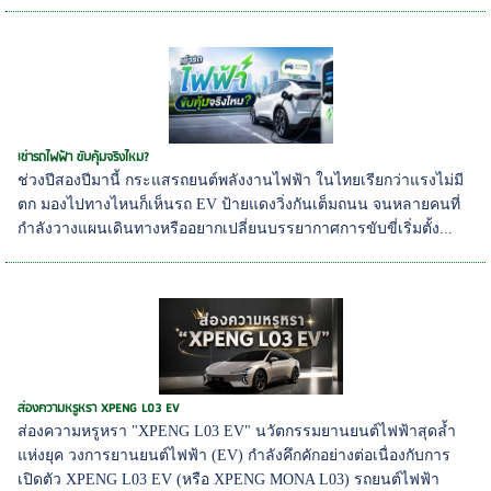
เช่ารถไฟฟ้า ขับคุ้มจริงไหม?
ช่วงปีสองปีมานี้ กระแสรถยนต์พลังงานไฟฟ้า ในไทยเรียกว่าแรงไม่มี
ตก มองไปทางไหนก็เห็นรถ EV ป้ายแดงวิ่งกันเต็มถนน จนหลายคนที่
กำลังวางแผนเดินทางหรืออยากเปลี่ยนบรรยากาศการขับขี่เริ่มตั้ง...
ส่องความหรูหรา XPENG L03 EV
ส่องความหรูหรา "XPENG L03 EV" นวัตกรรมยานยนต์ไฟฟ้าสุดล้ำ
แห่งยุค วงการยานยนต์ไฟฟ้า (EV) กำลังคึกคักอย่างต่อเนื่องกับการ
เปิดตัว XPENG L03 EV (หรือ XPENG MONA L03) รถยนต์ไฟฟ้า