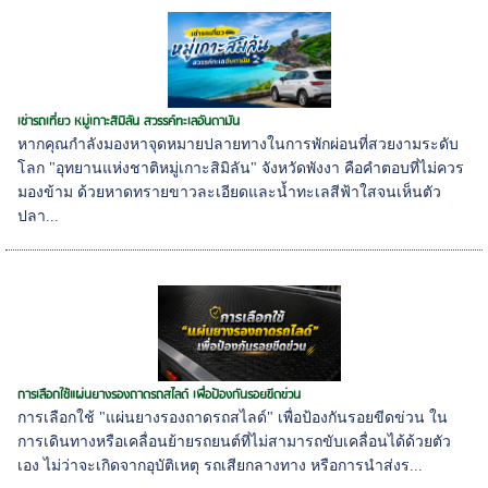
เช่ารถเที่ยว หมู่เกาะสิมิลัน สวรรค์ทะเลอันดามัน
หากคุณกำลังมองหาจุดหมายปลายทางในการพักผ่อนที่สวยงามระดับ
โลก "อุทยานแห่งชาติหมู่เกาะสิมิลัน" จังหวัดพังงา คือคำตอบที่ไม่ควร
มองข้าม ด้วยหาดทรายขาวละเอียดและน้ำทะเลสีฟ้าใสจนเห็นตัว
ปลา...
การเลือกใช้แผ่นยางรองถาดรถสไลด์ เพื่อป้องกันรอยขีดข่วน
การเลือกใช้ "แผ่นยางรองถาดรถสไลด์" เพื่อป้องกันรอยขีดข่วน ใน
การเดินทางหรือเคลื่อนย้ายรถยนต์ที่ไม่สามารถขับเคลื่อนได้ด้วยตัว
เอง ไม่ว่าจะเกิดจากอุบัติเหตุ รถเสียกลางทาง หรือการนำส่งร...