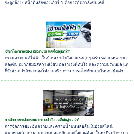
จะถูกต้อง? หน้าที่หลักของเกียร์ N คือการตัดกำลังขับเคลื...
เช่ารถไฟฟ้ารายเดือน หรือรายวัน แบบไหนคุ้มกว่า?
กระแสรถยนต์ไฟฟ้า ในบ้านเรากำลังมาแรงสุดๆ ครับ หลายคนอยาก
ลองขับ อยากสัมผัสความเงียบ อัตราเร่งที่ทันใจ และความประหยัด แต่
ก็ยังลังเลว่าถ้าจะลองใช้งานจริง การเช่ารถไฟฟ้าแบบไหนจะคุ้มค่า...
การจัดการขยะอันตรายและคราบน้ำมันหล่อลื่นในอู่รถสไลด์
การจัดการขยะอันตรายและคราบน้ำมันหล่อลื่นในอู่รถสไลด์:
แนวทางสู่มาตรฐานความปลอดภัยและสิ่งแวดล้อม ในธุรกิจบริการยก