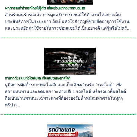
พฤติกรรมทำร้ายรถโดยไม่รู้ตัว! เลี่ยงด่วนหากอยากถนอมรถ
สำหรับคนรักรถแล้ว การดูแลรักษารถยนต์ให้ทำงานได้อย่างเต็ม
ประสิทธิภาพในระยะยาว ถือเป็นหัวใจสำคัญที่ช่วยยืดอายุการใช้งาน
และประหยัดค่าใช้จ่ายในการซ่อมแซมได้เป็นอย่างดี แต่รู้หรือไม่ครั...
การติดตั้งระบบท่อไอเสียและเก็บเสียงของรถสไลด์
คู่มือการติดตั้งระบบท่อไอเสียและเก็บเสียงสำหรับ "รถสไลด์" เพื่อ
ความทนทานและลดมลภาวะทางเสียง รถสไลด์ หรือรถยกพื้นสไลด์
ถือเป็นยานพาหนะเฉพาะทางที่ต้องรองรับน้ำหนักมหาศาลในทุกๆ
ทริป ก...