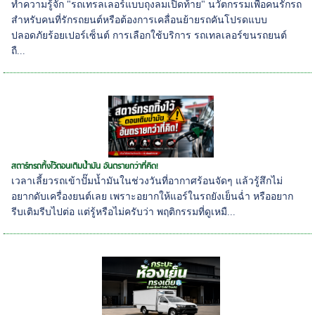
ทำความรู้จัก "รถเทรลเลอร์แบบถุงลมเปิดท้าย" นวัตกรรมเพื่อคนรักรถ
สำหรับคนที่รักรถยนต์หรือต้องการเคลื่อนย้ายรถคันโปรดแบบ
ปลอดภัยร้อยเปอร์เซ็นต์ การเลือกใช้บริการ รถเทลเลอร์ขนรถยนต์
ถื...
สตาร์ทรถทิ้งไว้ตอนเติมน้ำมัน อันตรายกว่าที่คิด!
เวลาเลี้ยวรถเข้าปั๊มน้ำมันในช่วงวันที่อากาศร้อนจัดๆ แล้วรู้สึกไม่
อยากดับเครื่องยนต์เลย เพราะอยากให้แอร์ในรถยังเย็นฉ่ำ หรืออยาก
รีบเติมรีบไปต่อ แต่รู้หรือไม่ครับว่า พฤติกรรมที่ดูเหมื...