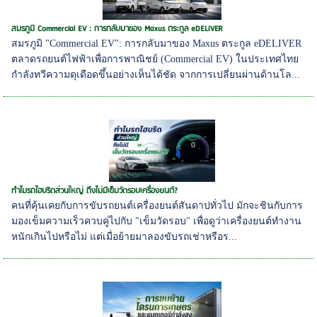
สมรภูมิ Commercial EV : การกลับมาของ Maxus ตระกูล eDELIVER
สมรภูมิ "Commercial EV": การกลับมาของ Maxus ตระกูล eDELIVER
ตลาดรถยนต์ไฟฟ้าเพื่อการพาณิชย์ (Commercial EV) ในประเทศไทย
กำลังทวีความดุเดือดขึ้นอย่างเห็นได้ชัด จากการเปลี่ยนผ่านด้านโล...
ทำไมรถไฮบริดส่วนใหญ่ ถึงไม่มีเข็มวัดรอบเครื่องยนต์?
คนที่คุ้นเคยกับการขับรถยนต์เครื่องยนต์สันดาปทั่วไป มักจะชินกับการ
มองเข็มความเร็วควบคู่ไปกับ "เข็มวัดรอบ" เพื่อดูว่าเครื่องยนต์ทำงาน
หนักเกินไปหรือไม่ แต่เมื่อย้ายมาลองขับรถเช่าหรือร...