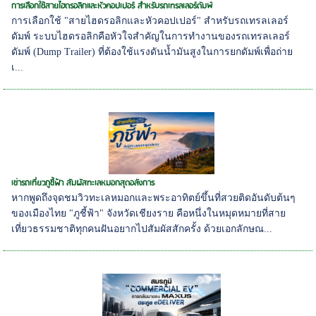
การเลือกใช้สายไฮดรอลิกและหัวคอปเปอร์ สำหรับรถเทรลเลอร์ดัมพ์
การเลือกใช้ "สายไฮดรอลิกและหัวคอปเปอร์" สำหรับรถเทรลเลอร์
ดัมพ์ ระบบไฮดรอลิกคือหัวใจสำคัญในการทำงานของรถเทรลเลอร์
ดัมพ์ (Dump Trailer) ที่ต้องใช้แรงดันน้ำมันสูงในการยกดัมพ์เพื่อถ่าย
เ...
เช่ารถเที่ยวภูชี้ฟ้า สัมผัสทะเลหมอกสุดอลังการ
หากพูดถึงจุดชมวิวทะเลหมอกและพระอาทิตย์ขึ้นที่สวยติดอันดับต้นๆ
ของเมืองไทย "ภูชี้ฟ้า" จังหวัดเชียงราย คือหนึ่งในหมุดหมายที่สาย
เที่ยวธรรมชาติทุกคนฝันอยากไปสัมผัสสักครั้ง ด้วยเอกลักษณ...