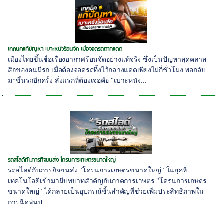
เทคนิคแก้ปัญหา เบาะหนังร้อนจัด เมื่อจอดรถตากแดด
เมืองไทยขึ้นชื่อเรื่องอากาศร้อนจัดอย่างแท้จริง ซึ่งเป็นปัญหาสุดคลาส
สิกของคนมีรถ เมื่อต้องจอดรถทิ้งไว้กลางแดดเพียงไม่กี่ชั่วโมง พอกลับ
มาขึ้นรถอีกครั้ง สิ่งแรกที่ต้องเจอคือ "เบาะหนัง...
รถสไลด์กับภารกิจขนส่ง โดรนการเกษตรขนาดใหญ่
รถสไลด์กับภารกิจขนส่ง "โดรนการเกษตรขนาดใหญ่" ในยุคที่
เทคโนโลยีเข้ามามีบทบาทสำคัญกับภาคการเกษตร "โดรนการเกษตร
ขนาดใหญ่" ได้กลายเป็นอุปกรณ์ชิ้นสำคัญที่ช่วยเพิ่มประสิทธิภาพใน
การฉีดพ่นป...