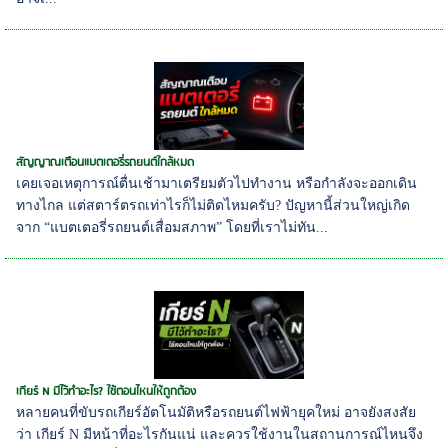
สัญญาณเตือนแบตเตอรี่รถยนต์ใกล้หมด
เคยเจอเหตุการณ์ตื่นเช้ามาเตรียมตัวไปทำงาน หรือกำลังจะออกเดิน
ทางไกล แต่สตาร์ตรถเท่าไรก็ไม่ติดไหมครับ? ปัญหานี้ส่วนใหญ่เกิด
จาก “แบตเตอรี่รถยนต์เสื่อมสภาพ” โดยที่เราไม่ทัน...
เกียร์ N มีไว้ทำอะไร? ใช้ตอนไหนให้ถูกต้อง
หลายคนที่ขับรถเกียร์อัตโนมัติหรือรถยนต์ไฟฟ้ายุคใหม่ อาจยังสงสัย
ว่า เกียร์ N มีหน้าที่อะไรกันแน่ และควรใช้งานในสถานการณ์ไหนจึง