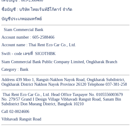
เลขบัญชี : 605-2588466
ชื่อบัญชี : บริษัท ไทยเร้นท์อีโก้คาร์ จำกัด
บัญชีประเภทออมทรัพย์
Siam Commercial Bank
Account number : 605-2588466
Account name : Thai Rent Eco Car Co., Ltd.
Swift - code เลขที่ SICOTHBK
Siam Commercial Bank Public Company Limited, Ongkharak Branch
Category : Bank
Address 439 Moo 1, Rangsit-Nakhon Nayok Road, Ongkharak Subdistrict,
Ongkharak District Nakhon Nayok Province 26120 Telephone 037-381-258
Thai Rent Eco Car Co., Ltd. Head Office Taxpayer No. 0105556003679
No. 279/57 Grand I Design Village Vibhavadi Rangsit Road, Sanam Bin
Subdistrict Don Mueang District, Bangkok 10210
Call 02-0024606
Vibhavadi Rangsit Road