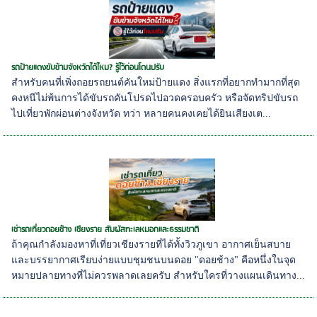
รถป้ายแดงขับข้ามจังหวัดได้ไหม? รู้ไว้ก่อนโดนปรับ
สำหรับคนที่เพิ่งถอยรถยนต์คันใหม่ป้ายแดง สิ่งแรกที่อยากทำมากที่สุด
คงหนีไม่พ้นการได้ขับรถคันโปรดไปอวดครอบครัว หรือจัดทริปขับรถ
ไปเที่ยวพักผ่อนต่างจังหวัด ทว่า หลายคนคงเคยได้ยินเสียงเต...
เช่ารถเที่ยวดอยช้าง เชียงราย สัมผัสทะเลหมอกและธรรมชาติ
ถ้าคุณกำลังมองหาที่เที่ยวเชียงรายที่ได้ทั้งวิวภูเขา อากาศเย็นสบาย
และบรรยากาศเรียบง่ายแบบชุมชนบนดอย "ดอยช้าง" คือหนึ่งในจุด
หมายปลายทางที่ไม่ควรพลาดเลยครับ สำหรับใครที่วางแผนเดินทาง...