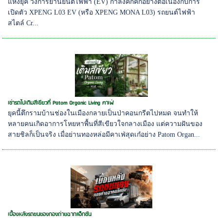
แห่งยุค วงการยานยนต์ไฟฟ้า (EV) กำลังคึกคักอย่างต่อเนื่องกับการ
เปิดตัว XPENG L03 EV (หรือ XPENG MONA L03) รถยนต์ไฟฟ้า
สไตล์ Cr...
เช่ารถไปเติมสีเขียวที่ Patom Organic Living คาเฟ่
ยุคนี้ตึกรามบ้านช่องในเมืองกลายเป็นป่าคอนกรีตไปหมด จนทำให้
หลายคนเกิดอาการโหยหาพื้นที่สีเขียวใจกลางเมือง แต่ความฝันของ
สายชิลก็เป็นจริง เมื่อย่านทองหล่อมีคาเฟ่สุดเก๋อย่าง Patom Organ...
เบื้องหลังรถขนของกองถ่ายฉากแอ็กชัน