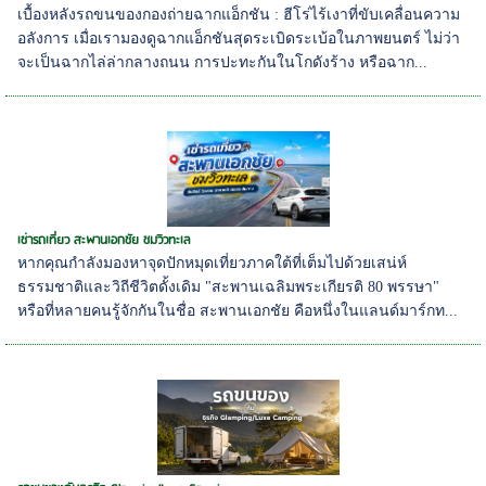
เบื้องหลังรถขนของกองถ่ายฉากแอ็กชัน : ฮีโร่ไร้เงาที่ขับเคลื่อนความ
อลังการ เมื่อเรามองดูฉากแอ็กชันสุดระเบิดระเบ้อในภาพยนตร์ ไม่ว่า
จะเป็นฉากไล่ล่ากลางถนน การปะทะกันในโกดังร้าง หรือฉาก...
เช่ารถเที่ยว สะพานเอกชัย ชมวิวทะเล
หากคุณกำลังมองหาจุดปักหมุดเที่ยวภาคใต้ที่เต็มไปด้วยเสน่ห์
ธรรมชาติและวิถีชีวิตดั้งเดิม "สะพานเฉลิมพระเกียรติ 80 พรรษา"
หรือที่หลายคนรู้จักกันในชื่อ สะพานเอกชัย คือหนึ่งในแลนด์มาร์กท...