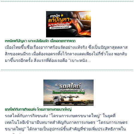
เทคนิคแก้ปัญหา เบาะหนังร้อนจัด เมื่อจอดรถตากแดด
เมืองไทยขึ้นชื่อเรื่องอากาศร้อนจัดอย่างแท้จริง ซึ่งเป็นปัญหาสุดคลาส
สิกของคนมีรถ เมื่อต้องจอดรถทิ้งไว้กลางแดดเพียงไม่กี่ชั่วโมง พอกลับ
มาขึ้นรถอีกครั้ง สิ่งแรกที่ต้องเจอคือ "เบาะหนัง...
รถสไลด์กับภารกิจขนส่ง โดรนการเกษตรขนาดใหญ่
รถสไลด์กับภารกิจขนส่ง "โดรนการเกษตรขนาดใหญ่" ในยุคที่
เทคโนโลยีเข้ามามีบทบาทสำคัญกับภาคการเกษตร "โดรนการเกษตร
ขนาดใหญ่" ได้กลายเป็นอุปกรณ์ชิ้นสำคัญที่ช่วยเพิ่มประสิทธิภาพใน