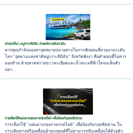
เช่ารถเที่ยว หมู่เกาะสิมิลัน สวรรค์ทะเลอันดามัน
หากคุณกำลังมองหาจุดหมายปลายทางในการพักผ่อนที่สวยงามระดับ
โลก "อุทยานแห่งชาติหมู่เกาะสิมิลัน" จังหวัดพังงา คือคำตอบที่ไม่ควร
มองข้าม ด้วยหาดทรายขาวละเอียดและน้ำทะเลสีฟ้าใสจนเห็นตัว
ปลา...
การเลือกใช้แผ่นยางรองถาดรถสไลด์ เพื่อป้องกันรอยขีดข่วน
การเลือกใช้ "แผ่นยางรองถาดรถสไลด์" เพื่อป้องกันรอยขีดข่วน ใน
การเดินทางหรือเคลื่อนย้ายรถยนต์ที่ไม่สามารถขับเคลื่อนได้ด้วยตัว