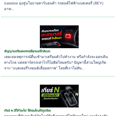
transition มุ่งสู่นโยบายคาร์บอนต่ำ รถยนต์ไฟฟ้าแบตเตอรี่ (BEV)
อาจเ...
สัญญาณเตือนแบตเตอรี่รถยนต์ใกล้หมด
เคยเจอเหตุการณ์ตื่นเช้ามาเตรียมตัวไปทำงาน หรือกำลังจะออกเดิน
ทางไกล แต่สตาร์ตรถเท่าไรก็ไม่ติดไหมครับ? ปัญหานี้ส่วนใหญ่เกิด
จาก “แบตเตอรี่รถยนต์เสื่อมสภาพ” โดยที่เราไม่ทัน...
เกียร์ N มีไว้ทำอะไร? ใช้ตอนไหนให้ถูกต้อง