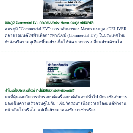
สมรภูมิ Commercial EV : การกลับมาของ Maxus ตระกูล eDELIVER
สมรภูมิ "Commercial EV": การกลับมาของ Maxus ตระกูล eDELIVER
ตลาดรถยนต์ไฟฟ้าเพื่อการพาณิชย์ (Commercial EV) ในประเทศไทย
กำลังทวีความดุเดือดขึ้นอย่างเห็นได้ชัด จากการเปลี่ยนผ่านด้านโล...
ทำไมรถไฮบริดส่วนใหญ่ ถึงไม่มีเข็มวัดรอบเครื่องยนต์?
คนที่คุ้นเคยกับการขับรถยนต์เครื่องยนต์สันดาปทั่วไป มักจะชินกับการ
มองเข็มความเร็วควบคู่ไปกับ "เข็มวัดรอบ" เพื่อดูว่าเครื่องยนต์ทำงาน
หนักเกินไปหรือไม่ แต่เมื่อย้ายมาลองขับรถเช่าหรือร...