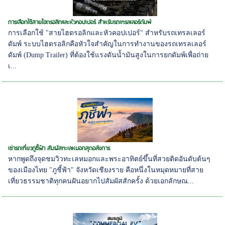
การเลือกใช้สายไฮดรอลิกและหัวคอปเปอร์ สำหรับรถเทรลเลอร์ดัมพ์
การเลือกใช้ "สายไฮดรอลิกและหัวคอปเปอร์" สำหรับรถเทรลเลอร์
ดัมพ์ ระบบไฮดรอลิกคือหัวใจสำคัญในการทำงานของรถเทรลเลอร์
ดัมพ์ (Dump Trailer) ที่ต้องใช้แรงดันน้ำมันสูงในการยกดัมพ์เพื่อถ่าย
เ...
เช่ารถเที่ยวภูชี้ฟ้า สัมผัสทะเลหมอกสุดอลังการ
หากพูดถึงจุดชมวิวทะเลหมอกและพระอาทิตย์ขึ้นที่สวยติดอันดับต้นๆ
ของเมืองไทย "ภูชี้ฟ้า" จังหวัดเชียงราย คือหนึ่งในหมุดหมายที่สาย
เที่ยวธรรมชาติทุกคนฝันอยากไปสัมผัสสักครั้ง ด้วยเอกลักษณ...