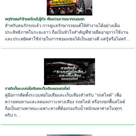
พฤติกรรมทำร้ายรถโดยไม่รู้ตัว! เลี่ยงด่วนหากอยากถนอมรถ
สำหรับคนรักรถแล้ว การดูแลรักษารถยนต์ให้ทำงานได้อย่างเต็ม
ประสิทธิภาพในระยะยาว ถือเป็นหัวใจสำคัญที่ช่วยยืดอายุการใช้งาน
และประหยัดค่าใช้จ่ายในการซ่อมแซมได้เป็นอย่างดี แต่รู้หรือไม่ครั...
การติดตั้งระบบท่อไอเสียและเก็บเสียงของรถสไลด์
คู่มือการติดตั้งระบบท่อไอเสียและเก็บเสียงสำหรับ "รถสไลด์" เพื่อ
ความทนทานและลดมลภาวะทางเสียง รถสไลด์ หรือรถยกพื้นสไลด์
ถือเป็นยานพาหนะเฉพาะทางที่ต้องรองรับน้ำหนักมหาศาลในทุกๆ
ทริป ก...