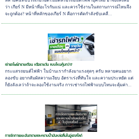
หลายคนที่ขับรถเกียร์อัตโนมัติหรือรถยนต์ไฟฟ้ายุคใหม่ อาจยังสงสัย
ว่า เกียร์ N มีหน้าที่อะไรกันแน่ และควรใช้งานในสถานการณ์ไหนจึง
จะถูกต้อง? หน้าที่หลักของเกียร์ N คือการตัดกำลังขับเคลื...
เช่ารถไฟฟ้ารายเดือน หรือรายวัน แบบไหนคุ้มกว่า?
กระแสรถยนต์ไฟฟ้า ในบ้านเรากำลังมาแรงสุดๆ ครับ หลายคนอยาก
ลองขับ อยากสัมผัสความเงียบ อัตราเร่งที่ทันใจ และความประหยัด แต่
ก็ยังลังเลว่าถ้าจะลองใช้งานจริง การเช่ารถไฟฟ้าแบบไหนจะคุ้มค่า...
การจัดการขยะอันตรายและคราบน้ำมันหล่อลื่นในอู่รถสไลด์