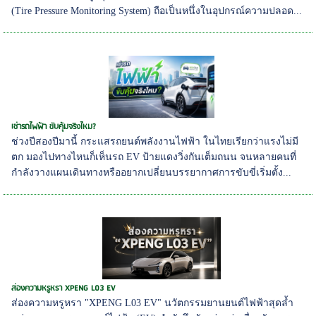
(Tire Pressure Monitoring System) ถือเป็นหนึ่งในอุปกรณ์ความปลอด...
เช่ารถไฟฟ้า ขับคุ้มจริงไหม?
ช่วงปีสองปีมานี้ กระแสรถยนต์พลังงานไฟฟ้า ในไทยเรียกว่าแรงไม่มี
ตก มองไปทางไหนก็เห็นรถ EV ป้ายแดงวิ่งกันเต็มถนน จนหลายคนที่
กำลังวางแผนเดินทางหรืออยากเปลี่ยนบรรยากาศการขับขี่เริ่มตั้ง...
ส่องความหรูหรา XPENG L03 EV
ส่องความหรูหรา "XPENG L03 EV" นวัตกรรมยานยนต์ไฟฟ้าสุดล้ำ