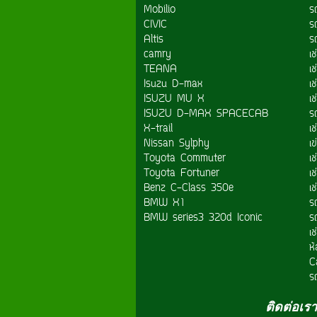
Mobilio
รถ
CIVIC
ร
Altis
ร
camry
เ
TEANA
เ
Isuzu D-max
เช
ISUZU MU X
เ
ISUZU D-MAX SPACECAB
ร
X-trail
เ
Nissan Sylphy
เข
Toyota Commuter
เช
Toyota Fortuner
เ
Benz C-Class 350e
เ
BMW X1
รถ
BMW series3 320d Iconic
รถ
เ
ห้
C
รถ
ติดต่อเรา