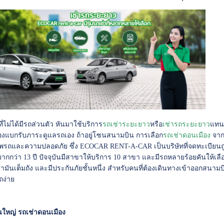
่ไม่ได้มีรถส่วนตัว หันมาใช้บริการ
รถเช่าระยะยาว
หรือ
เ
ช่ารถระยะยาว
แทน 
องแบกรับภาระดูแลรถเอง ถ้าอยู่โซนสนามบิน การเลือก
รถเช่าดอนเมือง
จากบ
าพรถและความปลอดภัย ซึ่ง ECOCAR RENT-A-CAR เป็นบริษัทที่จดทะเบียน
มากกว่า 13 ปี ปัจจุบันมีสาขาให้บริการ 10 สาขา และมีรถหลายร้อยคันให้เลื
น้ำมันเต็มถัง และมีประกันภัยชั้นหนึ่ง สำหรับคนที่ต้องเดินทางเข้าออกสนาม
ถง่าย
ใหญ่ รถเช่าดอนเมือง