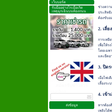
เว็บบอร์ด
ช่วงความ
รับมืออย่างไรเมื่อเกิด
เหตุฉุกเฉินบนท้องถนน
ประสิทธิ
ต้องขับอ
2. เลี
การเหยีย
เพื่อให้
โดยเฉพาะ
และยืดอ
3. ปิดร
เมื่อไฟเ
เลี้ยงระบ
สมัครรับข่าวสาร
กรอกอีเมล
4. เข้า
หากต้องต
เพลิงได้