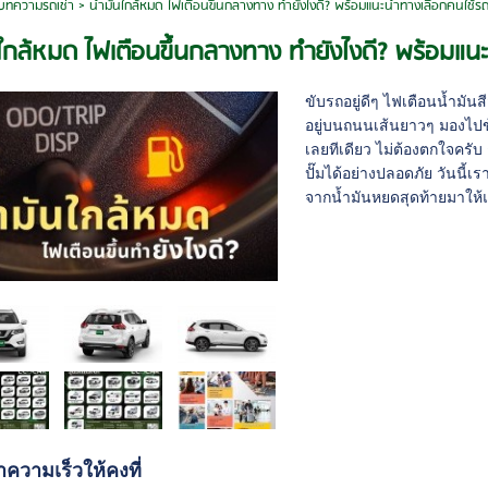
บทความรถเช่า
>
น้ำมันใกล้หมด ไฟเตือนขึ้นกลางทาง ทำยังไงดี? พร้อมแนะนำทางเลือกคนใช้ร
นใกล้หมด ไฟเตือนขึ้นกลางทาง ทำยังไงดี? พร้อมแ
ขับรถอยู่ดีๆ ไฟเตือนน้ำมัน
อยู่บนถนนเส้นยาวๆ มองไปข้า
เลยทีเดียว ไม่ต้องตกใจครับ ถ
ปั๊มได้อย่างปลอดภัย วันนี้เ
จากน้ำมันหยดสุดท้ายมาให้
าความเร็วให้คงที่