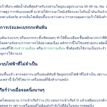
เร็วที่ประหยัดน้ำมันที่สุดสำหรับรถส่วนใหญ่จะอยู่ประมาณ 60–80 กม./ชม. เ
ภาพสูง การขับแบบคงที่ จะช่วยให้การเผาไหม้เสถียรและไม่กินน้ำมันเกินจำเป
อกต่างจังหวัด หากเห็นไฟเตือนขึ้นระหว่างทาง การควบคุมความเร็วให้นิ่งสำ
่ยงการเร่งและเบรกกะทันหัน
บคันเร่งแรงๆ หรือเบรกกระชั้นชิดบ่อยๆ ทำให้สิ้นเปลืองเชื้อเพลิงมากกว่าที่ค
รถไหลตามจังหวะการจราจรได้อย่างต่อเนื่อง หลักการนี้ไม่ใช่แค่ช่วยประหยัดน้ำ
คนที่ใช้
รถเช่ารายเดือน
หรือ
เช่ารถรายเดือน
ซึ่งต้องขับใช้งานเป็นประจำ
ายุการใช้งานรถ
ะบบไฟฟ้าที่ไม่จำเป็น
ตือนขึ้นแล้ว ควรลดภาระเครื่องยนต์ทันที ปิดอุปกรณ์ไฟฟ้าที่ไม่จำเป็น เพรา
บเหล่านี้ ยิ่งใช้ไฟมาก เครื่องยนต์ก็ยิ่งทำงานหนัก
เกียร์ว่างเมื่อจอดนิ่งนานๆ
ิดไฟแดงนาน การเข้าเกียร์ว่าง (N) แทนการเข้าเกียร์ D แล้วเหยียบเบรกค
พอสมควร เพราะเครื่องยนต์ไม่ต้องส่งกำลังไปที่ล้อในขณะรถหยุดนิ่ง