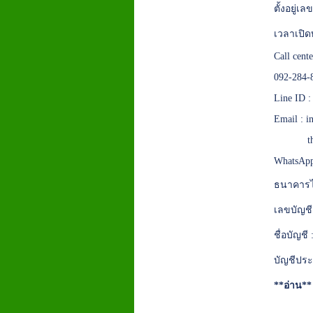
ตั้งอยู่
เวลาเปิด
Call cent
092-284-
Line ID 
Email :
i
t
WhatsApp
ธนาคารไ
เลขบัญชี
ชื่อบัญชี
บัญชีประ
**อ่าน*