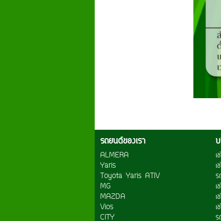
รถยนต์ของเรา
บ
ALMERA
เ
Yaris
เ
Toyota Yaris ATIV
ร
MG
เ
MAZDA
เช
Vios
เ
CITY
ร