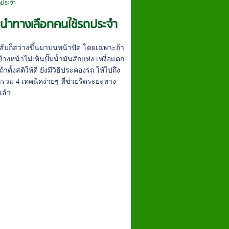
ถประจำ
นะนำทางเลือกคนใช้รถประจำ
สีส้มก็สว่างขึ้นมาบนหน้าปัด โดยเฉพาะถ้า
งหน้าไม่เห็นปั๊มน้ำมันสักแห่ง เหงื่อแตก
้าตั้งสติให้ดี ยังมีวิธีประคองรถ ให้ไปถึง
รารวม 4 เทคนิคง่ายๆ ที่ช่วยรีดระยะทาง
แล้ว