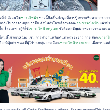
ที่กำลังสนใจ
เช่ารถไฟฟ้า
ข่าวนี้ถือเป็นข้อมูลที่ควรรู้ เพราะทิศทางการ
ดภัยในการควบคุมมากขึ้น ดังนั้นถ้าใครเลือกทดลอง
รถเช่ารถไฟฟ้า
แล้วมีร
ขึ้น โดยเฉพาะผู้ที่ใช้
เช่ารถไฟฟ้ากรุงเทพ
ซึ่งต้องเผชิญสภาพจราจรหนาแน่
้คนที่ใช้รถต่อเนื่อง เช่น การทำงานหรือเดินทางระยะยาว การเลือก
เช่ารถไ
ือกที่คุ้มค่า ขณะที่ผู้ใช้บางกลุ่มอาจเลือก
เช่ารถไฟฟ้าระยะยาว
เพื่อควบคุม