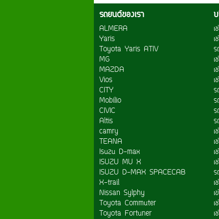
รถยนต์ของเรา
บ
ALMERA
เ
Yaris
เ
Toyota Yaris ATIV
ร
MG
เ
MAZDA
เช
Vios
เ
CITY
ร
Mobilio
รถ
CIVIC
ร
Altis
ร
camry
เ
TEANA
เ
Isuzu D-max
เช
ISUZU MU X
เ
ISUZU D-MAX SPACECAB
ร
X-trail
เ
Nissan Sylphy
เข
Toyota Commuter
เช
Toyota Fortuner
เ