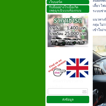
สัมผัสที
เว็บบอร์ด
เลี้ยว ไ
รับมืออย่างไรเมื่อเกิด
เหตุฉุกเฉินบนท้องถนน
ระบบช่วย
แนวทางนี
กลุ่ม ไม่
เข้าใจง่
สมัครรับข่าวสาร
กรอกอีเมล