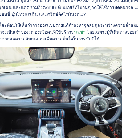
่ต้องมองหาเมนูและใช้เวลามากกว่า โดยฟังก์ชันที่อาจถูกกำหนดให้ต้องมีปุ่มหร
ฟฉุกเฉิน และแตร รวมถึงระบบเปลี่ยนเกียร์ที่ไม่อนุญาตให้ใช้การปัดหน้าจอ แ
ขับขี่ ปุ่มโทรฉุกเฉิน และสวิตช์ตัดไฟในรถ EV
้สะท้อนให้เห็นว่าการออกแบบรถยนต์กำลังหาจุดสมดุลระหว่างความล้ำสมัยกั
ว่าจะเป็นเจ้าของรถเองหรือคนที่ใช้บริการ
รถเช่า
โดยเฉพาะผู้ที่เดินทางบ่อยห
ายช่วยลดความสับสนและเพิ่มความมั่นใจในการขับขี่ได้