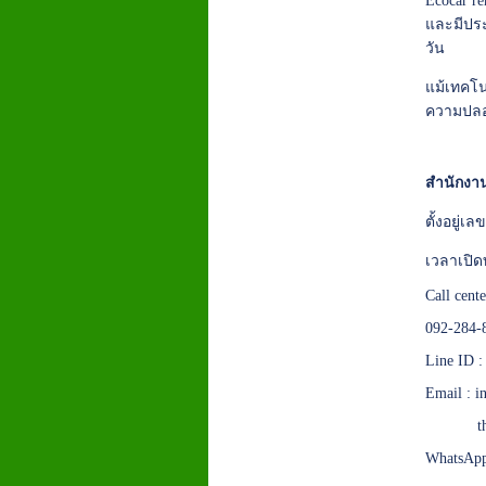
Ecocar r
และมีประ
วัน
แม้เทคโ
ความปลอด
สำนักงาน
ตั้งอยู่
เวลาเปิด
Call cent
092-284-
Line ID 
Email :
i
t
WhatsApp