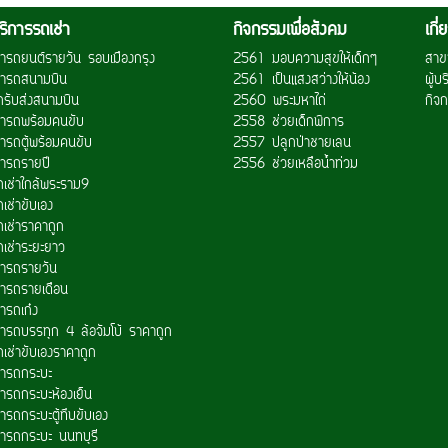
ริการรถเช่า
กิจกรรมเพื่อสังคม
เกี
ช่ารถยนต์รายวัน รอบเมืองกรุง
2561 มอบความสุขให้เด็กๆ
สาข
ช่ารถสนามบิน
2561 เป็นแสงสว่างให้น้อง
ผู้บ
ถรับส่งสนามบิน
2560 พระมหาไถ่
กิจก
ช่ารถพร้อมคนขับ
2558 ช่วยเด็กพิการ
่ารถตู้พร้อมคนขับ
2557 ปลูกป่าชายเลน
ช่ารถรายปี
2556 ช่วยเหลือน้ำท่วม
ถเช่าใกล้พระราม9
เช่าขับเอง
ถเช่าราคาถูก
ถเช่าระยะยาว
ช่ารถรายวัน
ช่ารถรายเดือน
่ารถเก๋ง
ช่ารถบรรทุก 4 ล้อจัมโบ้ ราคาถูก
ถเช่าขับเองราคาถูก
ช่ารถกระบะ
่ารถกระบะห้องเย็น
่ารถกระบะตู้ทึบขับเอง
ช่ารถกระบะ นนทบุรี