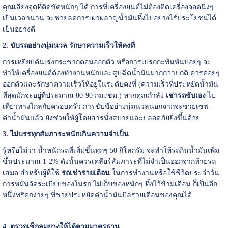
คุณเลี่ยงจุดที่ติดขัดหนักๆ ได้ การที่เครื่องยนต์ไม่ต้องติดเครื่องจอดนิ่งๆ
เป็นเวลานาน จะช่วยลดการเผาผลาญน้ำมันทิ้งไปอย่างไร้ประโยชน์ได้
เป็นอย่างดี
2. ขับรถอย่างนุ่มนวล รักษาความเร็วให้คงที่
การเหยียบคันเร่งกระชากตอนออกตัว หรือการเบรกกะทันหันบ่อยๆ จะ
ทำให้เครื่องยนต์ต้องทำงานหนักและสูบฉีดน้ำมันมากกว่าปกติ ควรค่อยๆ
ออกตัวและรักษาความเร็วให้อยู่ในระดับคงที่ (ความเร็วที่ประหยัดน้ำมัน
ที่สุดมักจะอยู่ที่ประมาณ 80-90 กม./ชม.) หากคุณกำลัง
เช่ารถขับเอง
ไป
เที่ยวทางไกลกับครอบครัว การขับขี่อย่างนุ่มนวลนอกจากจะช่วยเซฟ
ค่าน้ำมันแล้ว ยังช่วยให้ผู้โดยสารนั่งสบายและปลอดภัยยิ่งขึ้นด้วย
3. ไม่บรรทุกสัมภาระหนักเกินความจำเป็น
รู้หรือไม่ว่า น้ำหนักรถที่เพิ่มขึ้นทุกๆ 50 กิโลกรัม จะทำให้รถกินน้ำมันเพิ่ม
ขึ้นประมาณ 1-2% ดังนั้นควรเคลียร์สัมภาระที่ไม่จำเป็นออกจากท้ายรถ
เสมอ สำหรับผู้ที่ใช้
รถเช่ารายเดือน
ในการทำงานหรือใช้ชีวิตประจำวัน
การหมั่นจัดระเบียบของในรถ ไม่เก็บของหนักๆ ทิ้งไว้ข้ามเดือน ก็เป็นอีก
หนึ่งทริคกง่ายๆ ที่ช่วยประหยัดค่าน้ำมันบิลรายเดือนของคุณได้
4. ตรวจเช็กลมยางให้ได้ตามมาตรฐาน