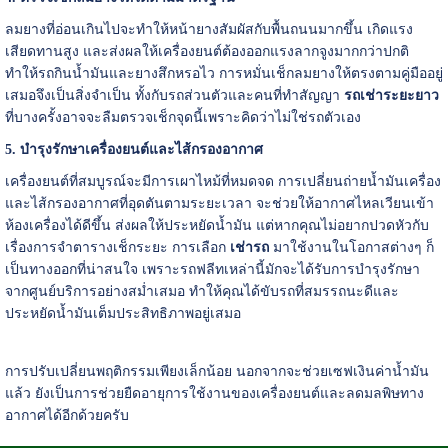
ลมยางที่อ่อนเกินไปจะทำให้หน้ายางสัมผัสกับพื้นถนนมากขึ้น เกิดแรง
เสียดทานสูง และส่งผลให้เครื่องยนต์ต้องออกแรงลากจูงมากกว่าปกติ
ทำให้รถกินน้ำมันและยางสึกหรอไว การหมั่นเช็กลมยางให้ตรงตามคู่มืออยู่
เสมอจึงเป็นสิ่งจำเป็น ทั้งกับรถส่วนตัวและคนที่ทำสัญญา
รถเช่าระยะยาว
ที่บางครั้งอาจจะลืมตรวจเช็กจุดนี้เพราะคิดว่าไม่ใช่รถตัวเอง
5. บำรุงรักษาเครื่องยนต์และไส้กรองอากาศ
เครื่องยนต์ที่สมบูรณ์จะมีการเผาไหม้ที่หมดจด การเปลี่ยนถ่ายน้ำมันเครื่อง
และไส้กรองอากาศที่อุดตันตามระยะเวลา จะช่วยให้อากาศไหลเวียนเข้า
ห้องเครื่องได้ดีขึ้น ส่งผลให้ประหยัดน้ำมัน แต่หากคุณไม่อยากปวดหัวกับ
เรื่องการจำตารางเช็กระยะ การเลือก
เช่ารถ
มาใช้งานในโอกาสต่างๆ ก็
เป็นทางออกที่น่าสนใจ เพราะรถฟลีทเหล่านี้มักจะได้รับการบำรุงรักษา
จากศูนย์บริการอย่างสม่ำเสมอ ทำให้คุณได้ขับรถที่สมรรถนะดีและ
ประหยัดน้ำมันเต็มประสิทธิภาพอยู่เสมอ
การปรับเปลี่ยนพฤติกรรมเพียงเล็กน้อย นอกจากจะช่วยเซฟเงินค่าน้ำมัน
แล้ว ยังเป็นการช่วยยืดอายุการใช้งานของเครื่องยนต์และลดมลพิษทาง
อากาศได้อีกด้วยครับ