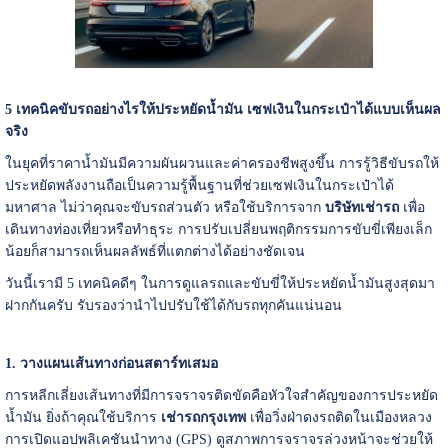
5 เทคนิคขับรถอย่างไรให้ประหยัดน้ำมัน เซฟเงินในกระเป๋าได้แบบเห็นผล
จริง
ในยุคที่ราคาน้ำมันมีความผันผวนและค่าครองชีพสูงขึ้น การรู้วิธีขับรถให้
ประหยัดพลังงานถือเป็นความรู้พื้นฐานที่ช่วยเซฟเงินในกระเป๋าได้
มหาศาล ไม่ว่าคุณจะขับรถส่วนตัว หรือใช้บริการจาก
บริษัทเช่ารถ
เพื่อ
เดินทางท่องเที่ยวหรือทำธุระ การปรับเปลี่ยนพฤติกรรมการขับขี่เพียงเล็ก
น้อยก็สามารถเห็นผลลัพธ์ที่แตกต่างได้อย่างชัดเจน
วันนี้เรามี 5 เทคนิคดีๆ ในการดูแลรถและขับขี่ให้ประหยัดน้ำมันสูงสุดมา
ฝากกันครับ รับรองว่านำไปปรับใช้ได้กับรถทุกคันแน่นอน
1. วางแผนเส้นทางก่อนสตาร์ทเสมอ
การหลีกเลี่ยงเส้นทางที่มีการจราจรติดขัดคือหัวใจสำคัญของการประหยัด
น้ำมัน ยิ่งถ้าคุณใช้บริการ
เช่ารถกรุงเทพ
เพื่อวิ่งฝ่าดงรถติดในเมืองหลวง
การเปิดแอปพลิเคชันนำทาง (GPS) ดูสภาพการจราจรล่วงหน้าจะช่วยให้