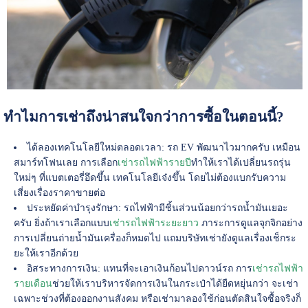
ทำไมการเช่าถึงน่าสนใจกว่าการซื้อในตอนนี้?
ได้ลองเทคโนโลยีใหม่ตลอดเวลา: รถ EV พัฒนาไวมากครับ เหมือน
สมาร์ทโฟนเลย การเลือก
เช่ารถไฟฟ้ารายปี
ทำให้เราได้เปลี่ยนรถรุ่น
ใหม่ๆ ที่แบตเตอรี่อึดขึ้น เทคโนโลยีเจ๋งขึ้น โดยไม่ต้องแบกรับความ
เสี่ยงเรื่องราคาขายต่อ
ประหยัดค่าบำรุงรักษา: รถไฟฟ้ามีชิ้นส่วนน้อยกว่ารถน้ำมันเยอะ
ครับ ยิ่งถ้าเราเลือกแบบ
เช่ารถไฟฟ้าระยะยาว
ภาระการดูแลจุกจิกอย่าง
การเปลี่ยนถ่ายน้ำมันเครื่องก็หมดไป แถมบริษัทเช่ายังดูแลเรื่องเช็กระ
ยะให้เราอีกด้วย
อิสระทางการเงิน: แทนที่จะเอาเงินก้อนไปดาวน์รถ การ
เช่ารถไฟฟ้า
รายเดือน
ช่วยให้เราบริหารจัดการเงินในกระเป๋าได้ยืดหยุ่นกว่า จะเช่า
เฉพาะช่วงที่ต้องออกงานสังคม หรือเช่ามาลองใช้ก่อนตัดสินใจซื้อจริงก็