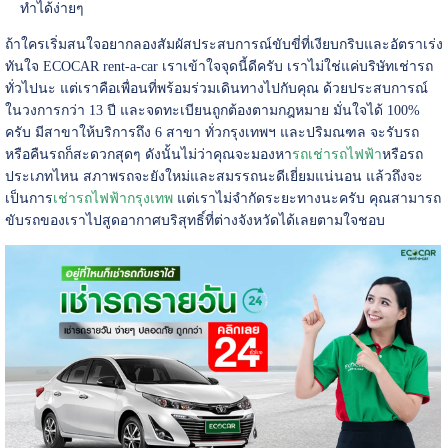
ทำได้ง่ายๆ
ถ้าใครเริ่มสนใจอยากลองสัมผัสประสบการณ์ขับขี่ที่เงียบกริบและอัตราเร่ง
ทันใจ ECOCAR rent-a-car เราเข้าใจจุดนี้ดีครับ เราไม่ใช่แค่บริษัทเช่ารถ
ทั่วไปนะ แต่เราคือเพื่อนที่พร้อมร่วมเดินทางไปกับคุณ ด้วยประสบการณ์
ในวงการกว่า 13 ปี และจดทะเบียนถูกต้องตามกฎหมาย มั่นใจได้ 100%
ครับ มีสาขาให้บริการถึง 6 สาขา ทั่วกรุงเทพฯ และปริมณฑล จะรับรถ
หรือคืนรถก็สะดวกสุดๆ ดังนั้นไม่ว่าคุณจะมองหา
รถเช่ารถไฟฟ้า
หรือรถ
ประเภทไหน สภาพรถจะยังใหม่และสมรรถนะดีเยี่ยมแน่นอน แล้วถึงจะ
เป็นการ
เช่ารถไฟฟ้ากรุงเทพ
แต่เราไม่จำกัดระยะทางนะครับ คุณสามารถ
ขับรถของเราไปสูดอากาศบริสุทธิ์ที่ต่างจังหวัดได้เลยตามใจชอบ