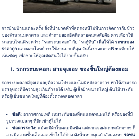
การย้ายบ้านแต่ละครั้ง สิ่งที่น่าปวดหัวที่สุดคงหนีไม่พ้นการจัดการกับข้าว
ของจำนวนมหาศาล และคำถามยอดฮิตที่หลายคนสงสัยคือ ควรเลือกใช้
รถแบบไหนดีระหว่าง "รถกระบะคอก" กับ "รถตู้ทึบ" เพื่อให้ได้
รถขนของ
ราคาถูก
และตอบโจทย์การใช้งานมากที่สุด วันนี้เราจะมาเปรียบเทียบให้
เห็นชัดๆ เพื่อช่วยให้คุณตัดสินใจได้ง่ายขึ้นครับ
1. รถกระบะคอก: สายจุเยอะ ของชิ้นใหญ่ต้องยอม
รถกระบะคอกมีจุดเด่นอยู่ที่ความโปร่งและไม่มีหลังคาถาวร ทำให้สามารถ
บรรจุของที่มีความสูงเกินตัวรถได้ เช่น ตู้เสื้อผ้าขนาดใหญ่ ต้นไม้ประดับ
หรือตู้เย็นขนาดใหญ่ที่ต้องตั้งตรงตลอดเวลา
ข้อดี:
อากาศถ่ายเทดี เหมาะกับของที่ทนแดดทนฝนได้ หรือของที่มี
รูปทรงแปลกๆ ที่ยัดเข้าตู้ไม่ได้
ข้อควรระวัง:
แม้จะมีผ้าใบคลุมมิดชิด แต่หากเจอฝนตกหนักมากๆ ก็
อาจมีความชื้นเล็ดลอดเข้าไปได้บ้าง ดังนั้นหากคุณกำลังมองหา
รถขน