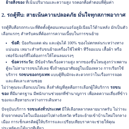
ย้ายสิ่งของ
ที่เน้นปริมาณและความสูง รถคอกคือคำตอบที่คุ้มค่า
2. รถตู้ทึบ: สายเน้นความปลอดภัย มั่นใจทุกสภาพอากาศ
รถตู้ทึบคือรถกระบะที่ติดตั้งตู้คอนเทนเนอร์อลูมิเนียมไว้ด้านหลัง มักเป็นตัว
เลือกแรกๆ สำหรับคนที่ต้องการความเนี้ยบในการขนย้าย
ข้อดี:
ป้องกันแดด ฝน และฝุ่นได้ 100% ของไม่ตกหล่นระหว่างทาง
แน่นอน เหมาะสำหรับขนย้ายเครื่องใช้ไฟฟ้า ทีวีจอแบน เสื้อผ้า หรือ
เฟอร์นิเจอร์ที่ไม่ต้องการให้โดนลมแรงๆ
ข้อควรระวัง:
มีข้อจำกัดเรื่องความสูง หากของชิ้นไหนสูงกว่าเพดาน
ตู้จะไม่สามารถขนได้เลย ซึ่งถ้าคุณอาศัยอยู่ในเมืองหลวง การเรียกใช้
บริการ
รถขนของกรุงเทพ
แบบตู้ทึบมักจะสะดวกกว่าในเรื่องการจอด
และลัดเลาะตามซอย
ไม่ว่าคุณจะเลือกแบบไหน สิ่งสำคัญที่สุดคือการเลือกผู้ให้บริการ
รถขน
ของ
ที่มีมาตรฐาน มีพนักงานช่วยยกที่ชำนาญการ เพื่อลดความเสี่ยงที่ข้าว
ของจะเสียหายระหว่างการเดินทาง
ปัจจุบันบริการ
รถขนส่งทั่วประเทศ
มีให้เลือกหลากหลายมากครับ ไม่ว่าจะ
ย้ายจากคอนโดในเมืองออกไปต่างจังหวัด หรือจะย้ายเข้าบ้านใหม่ใจกลาง
เมือง การเช็กเครดิตผู้ให้บริการและเปรียบเทียบราคาจะช่วยให้คุณ
ประหยัดงบได้มากทีเดียว