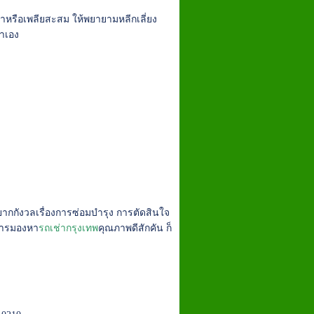
มาหรือเพลียสะสม ให้พยายามหลีกเลี่ยง
ราเอง
ยากกังวลเรื่องการซ่อมบำรุง การตัดสินใจ
 การมองหา
รถเช่ากรุงเทพ
คุณภาพดีสักคัน ก็