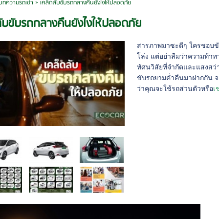
บทความรถเช่า
>
เคล็ดลับขับรถกลางคืนยังไงให้ปลอดภัย
ลับขับรถกลางคืนยังไงให้ปลอดภัย
สารภาพมาซะดีๆ ใครชอบขับ
โล่ง แต่อย่าลืมว่าความท้าท
ทัศนวิสัยที่จำกัดและแสงสว่
ขับรถยามค่ำคืนมาฝากกัน จะ
ว่าคุณจะใช้รถส่วนตัวหรือ
เ