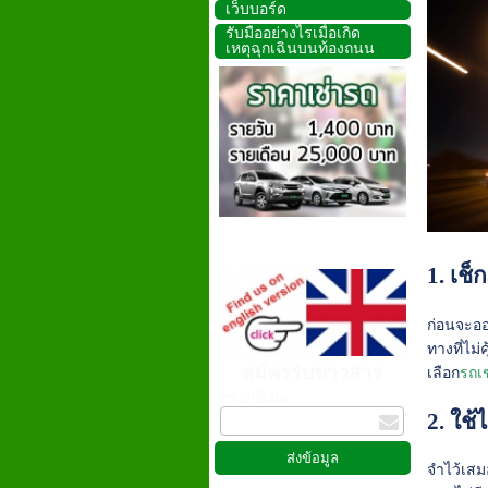
เว็บบอร์ด
รับมืออย่างไรเมื่อเกิด
เหตุฉุกเฉินบนท้องถนน
1. เช
ก่อนจะออ
ทางที่ไม
สมัครรับข่าวสาร
เลือก
รถเ
กรอกอีเมล
2. ใช้
จำไว้เสม