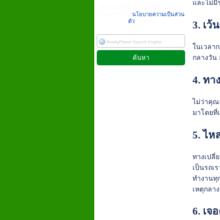
และไม่มี
เมื่อท่านส่งข้อมูลผ่านฟอร์ม จะถือว่า
ท่านยอมรับใน
นโยบายความเป็นส่วน
ตัว
ของเรา
3. เว้
ในเวลาก
กลางวัน 
4. ทา
ไม่ว่าคุ
มาโดยที่
5. ไหล
ทางเปลี่
เป็นรถเรา
ทำงานทุก
เหตุกลาง
6. เจ