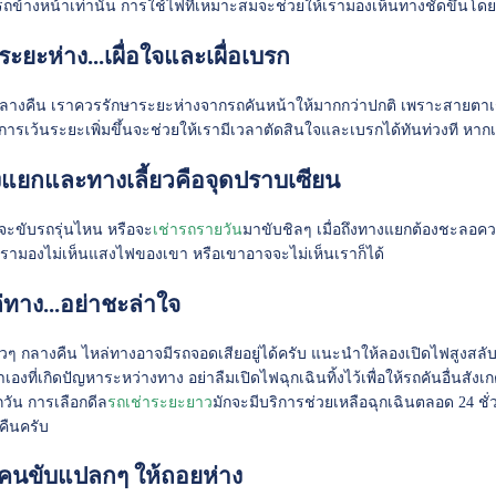
รถข้างหน้าเท่านั้น การใช้ไฟที่เหมาะสมจะช่วยให้เรามองเห็นทางชัดขึ้น
นระยะห่าง...เผื่อใจและเผื่อเบรก
ลางคืน เราควรรักษาระยะห่างจากรถคันหน้าให้มากกว่าปกติ เพราะสายตา
การเว้นระยะเพิ่มขึ้นจะช่วยให้เรามีเวลาตัดสินใจและเบรกได้ทันท่วงที หากเ
งแยกและทางเลี้ยวคือจุดปราบเซียน
ณจะขับรถรุ่นไหน หรือจะ
เช่ารถรายวัน
มาขับชิลๆ เมื่อถึงทางแยกต้องชะลอควา
เรามองไม่เห็นแสงไฟของเขา หรือเขาอาจจะไม่เห็นเราก็ได้
่ทาง...อย่าชะล่าใจ
ยวๆ กลางคืน ไหล่ทางอาจมีรถจอดเสียอยู่ได้ครับ แนะนำให้ลองเปิดไฟสูงสลับไ
เองที่เกิดปัญหาระหว่างทาง อย่าลืมเปิดไฟฉุกเฉินทิ้งไว้เพื่อให้รถคันอื่นสังเ
วัน การเลือกดีล
รถเช่าระยะยาว
มักจะมีบริการช่วยเหลือฉุกเฉินตลอด 24 ชั่
คืนครับ
อคนขับแปลกๆ ให้ถอยห่าง