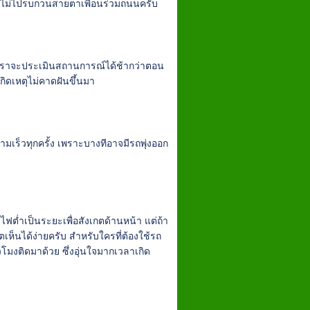
โดยไม่ไปรบกวนสายตาเพื่อนร่วมถนนครับ
เราจะประเมินสถานการณ์ได้ช้ากว่าตอน
กิดเหตุไม่คาดฝันขึ้นมา
มเร็วทุกครั้ง เพราะบางทีอาจมีรถพุ่งออก
ฟต่ำเป็นระยะเพื่อสังเกตด้านหน้า แต่ถ้า
กตเห็นได้ง่ายครับ สำหรับใครที่ต้องใช้รถ
วโมงติดมาด้วย ซึ่งอุ่นใจมากเวลาเกิด