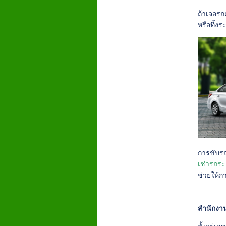
ถ้าเจอรถ
หรือทิ้ง
การขับรถ
เช่ารถร
ช่วยให้ก
สำนักงาน