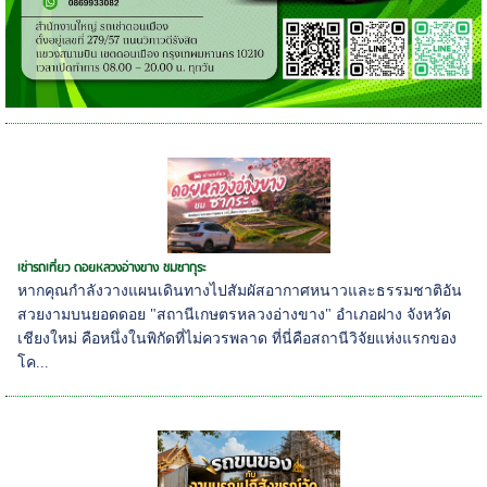
เช่ารถเที่ยว ดอยหลวงอ่างขาง ชมซากุระ
หากคุณกำลังวางแผนเดินทางไปสัมผัสอากาศหนาวและธรรมชาติอัน
สวยงามบนยอดดอย "สถานีเกษตรหลวงอ่างขาง" อำเภอฝาง จังหวัด
เชียงใหม่ คือหนึ่งในพิกัดที่ไม่ควรพลาด ที่นี่คือสถานีวิจัยแห่งแรกของ
โค...