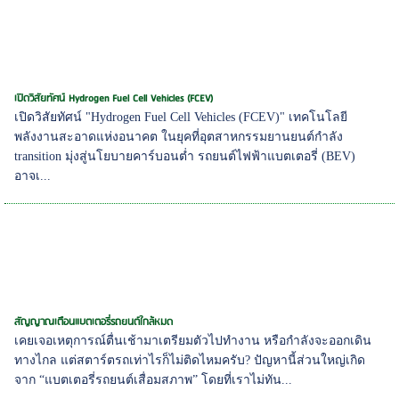
เปิดวิสัยทัศน์ Hydrogen Fuel Cell Vehicles (FCEV)
เปิดวิสัยทัศน์ "Hydrogen Fuel Cell Vehicles (FCEV)" เทคโนโลยี
พลังงานสะอาดแห่งอนาคต ในยุคที่อุตสาหกรรมยานยนต์กำลัง
transition มุ่งสู่นโยบายคาร์บอนต่ำ รถยนต์ไฟฟ้าแบตเตอรี่ (BEV)
อาจเ...
สัญญาณเตือนแบตเตอรี่รถยนต์ใกล้หมด
เคยเจอเหตุการณ์ตื่นเช้ามาเตรียมตัวไปทำงาน หรือกำลังจะออกเดิน
ทางไกล แต่สตาร์ตรถเท่าไรก็ไม่ติดไหมครับ? ปัญหานี้ส่วนใหญ่เกิด
จาก “แบตเตอรี่รถยนต์เสื่อมสภาพ” โดยที่เราไม่ทัน...