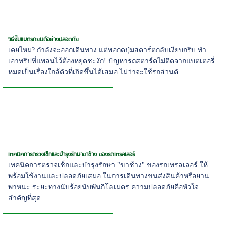
วิธีจั๊มแบตรถยนต์อย่างปลอดภัย
เคยไหม? กำลังจะออกเดินทาง แต่พอกดปุ่มสตาร์ตกลับเงียบกริบ ทำ
เอาทริปที่แพลนไว้ต้องหยุดชะงัก! ปัญหารถสตาร์ตไม่ติดจากแบตเตอรี่
หมดเป็นเรื่องใกล้ตัวที่เกิดขึ้นได้เสมอ ไม่ว่าจะใช้รถส่วนตั...
เทคนิคการตรวจเช็กและบำรุงรักษาขาช้าง ของรถเทรลเลอร์
เทคนิคการตรวจเช็กและบำรุงรักษา "ขาช้าง" ของรถเทรลเลอร์ ให้
พร้อมใช้งานและปลอดภัยเสมอ ในการเดินทางขนส่งสินค้าหรือยาน
พาหนะ ระยะทางนับร้อยนับพันกิโลเมตร ความปลอดภัยคือหัวใจ
สำคัญที่สุด ...