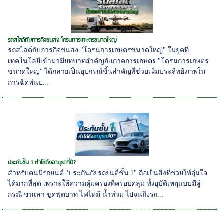
รถสไลด์กับภารกิจขนส่ง โดรนการเกษตรขนาดใหญ่
รถสไลด์กับภารกิจขนส่ง "โดรนการเกษตรขนาดใหญ่" ในยุคที่
เทคโนโลยีเข้ามามีบทบาทสำคัญกับภาคการเกษตร "โดรนการเกษตร
ขนาดใหญ่" ได้กลายเป็นอุปกรณ์ชิ้นสำคัญที่ช่วยเพิ่มประสิทธิภาพใน
การฉีดพ่นป...
ประกันชั้น 1 ทำได้ถึงอายุรถกี่ปี?
สำหรับคนมีรถยนต์ "ประกันภัยรถยนต์ชั้น 1" ถือเป็นสิ่งที่ช่วยให้อุ่นใจ
ได้มากที่สุด เพราะให้ความคุ้มครองที่ครอบคลุม ทั้งอุบัติเหตุแบบมีคู่
กรณี ชนเสา ขูดฟุตบาท ไฟไหม้ น้ำท่วม ไปจนถึงรถ...