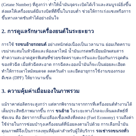
(Cetane Number) ที่สูงกว่า ทำให้น้ำมันจุดระเบิดได้เร็วและสมบูรณ์ยิ่งขึ้น
ส่งผลให้เครื่องยนต์มีแรงบิดที่ดีขึ้นในรอบต่ำ ช่วยให้การเร่งแซงหรือการ
ขึ้นทางลาดชันทำได้อย่างมั่นใจ
2. การดูแลรักษาเครื่องยนต์ในระยะยาว
การใช้
รถขนย้ายรถยนต์
อย่างหนักต่อเนื่องเป็นเวลานาน ย่อมเกิดคราบ
เขม่าสะสมในหัวฉีดและห้องเผาไหม้ น้ำมันเกรดพรีเมียมมักผสมสาร
ทำความสะอาดสูตรพิเศษที่ช่วยขจัดคราบตะกรันและป้องกันการอุดตัน
ของหัวฉีด เมื่อหัวฉีดสะอาด การฉีดละอองน้ำมันก็จะเป็นฝอยละเอียด
ทำให้การเผาไหม้หมดจด ลดควันดำ และยืดอายุการใช้งานของกรอง
ดีเซล (DPF) ให้ยาวนานขึ้น
3. ความคุ้มค่าเมื่อมองในภาพรวม
แม้ราคาต่อลิตรจะสูงกว่า แต่หากพิจารณาจากการที่เครื่องยนต์ทำงานได้
เต็มประสิทธิภาพมากขึ้น การ
ขนย้าย
ในระยะทางไกลจะเห็นผลลัพธ์ที่
ชัดเจน คือ อัตราการสิ้นเปลืองเชื้อเพลิงที่ลดลง (Fuel Economy) รวมถึงค่า
ใช้จ่ายในการซ่อมบำรุงเครื่องยนต์ที่น้อยลงตามไปด้วย การเลือกน้ำมัน
คุณภาพดีจึงเป็นการลงทุนที่คุ้มค่าสำหรับผู้ให้บริการ
รถเช่ารถขนรถทั่ว