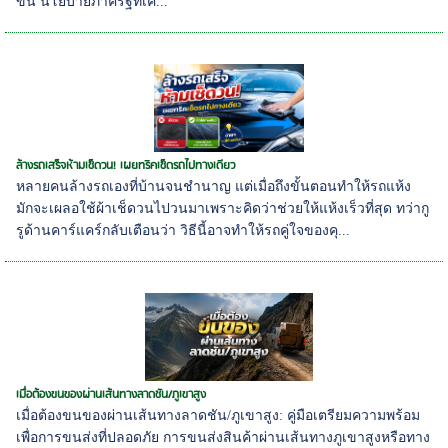
ข้น นโยบายภาครัฐที่เค...
ล้างรถเสร็จห้ามเช็ดวน! เผยทริคเช็ดรถไปทางเดียว
หลายคนล้างรถเองที่บ้านจนชำนาญ แต่เมื่อถึงขั้นตอนทำให้รถแห้ง
มักจะเผลอใช้ผ้าเช็ดวนไปวนมาเพราะคิดว่าช่วยให้แห้งเร็วที่สุด ทว่ากู
รูด้านคาร์แคร์กลับเตือนว่า วิธีนี้อาจทำให้รถคู่ใจของคุ...
เมื่อต้องขนของผ่านเส้นทางลาดชัน/ภูเขาสูง
เมื่อต้องขนของผ่านเส้นทางลาดชัน/ภูเขาสูง: คู่มือเตรียมความพร้อม
เพื่อการขนส่งที่ปลอดภัย การขนส่งสินค้าผ่านเส้นทางภูเขาสูงหรือทาง