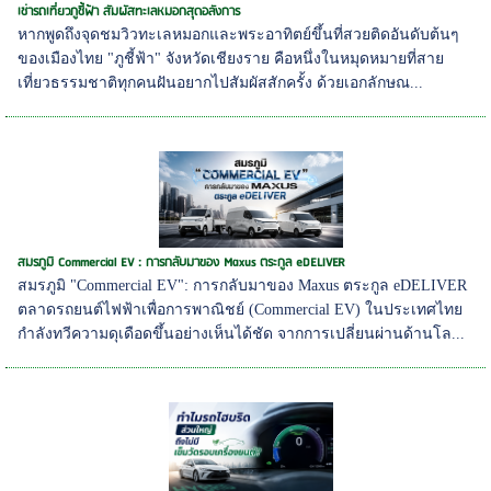
เช่ารถเที่ยวภูชี้ฟ้า สัมผัสทะเลหมอกสุดอลังการ
หากพูดถึงจุดชมวิวทะเลหมอกและพระอาทิตย์ขึ้นที่สวยติดอันดับต้นๆ
ของเมืองไทย "ภูชี้ฟ้า" จังหวัดเชียงราย คือหนึ่งในหมุดหมายที่สาย
เที่ยวธรรมชาติทุกคนฝันอยากไปสัมผัสสักครั้ง ด้วยเอกลักษณ...
สมรภูมิ Commercial EV : การกลับมาของ Maxus ตระกูล eDELIVER
สมรภูมิ "Commercial EV": การกลับมาของ Maxus ตระกูล eDELIVER
ตลาดรถยนต์ไฟฟ้าเพื่อการพาณิชย์ (Commercial EV) ในประเทศไทย
กำลังทวีความดุเดือดขึ้นอย่างเห็นได้ชัด จากการเปลี่ยนผ่านด้านโล...