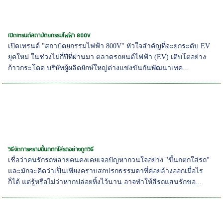
เปิดเทรนด์สถาปัตยกรรมไฟฟ้า 800V
เปิดเทรนด์ "สถาปัตยกรรมไฟฟ้า 800V" หัวใจสำคัญที่จะยกระดับ EV
ยุคใหม่ ในช่วงไม่กี่ปีที่ผ่านมา ตลาดรถยนต์ไฟฟ้า (EV) เติบโตอย่าง
ก้าวกระโดด บริษัทผู้ผลิตยักษ์ใหญ่ต่างแข่งขันกันพัฒนาเทค...
วิธีจัดการคราบขี้นกตกใส่รถอย่างถูกวิธี
เชื่อว่าคนรักรถหลายคนคงเคยเจอปัญหากวนใจอย่าง "ขี้นกตกใส่รถ"
และมักจะคิดว่าเป็นเพียงคราบสกปรกธรรมดาที่ค่อยล้างออกเมื่อไร
ก็ได้ แต่รู้หรือไม่ว่าหากปล่อยทิ้งไว้นาน อาจทำให้สีรถแสนรักขอ...