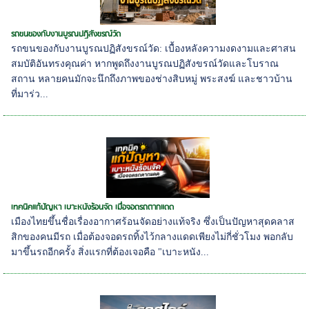
รถขนของกับงานบูรณปฏิสังขรณ์วัด
รถขนของกับงานบูรณปฏิสังขรณ์วัด: เบื้องหลังความงดงามและศาสน
สมบัติอันทรงคุณค่า หากพูดถึงงานบูรณปฏิสังขรณ์วัดและโบราณ
สถาน หลายคนมักจะนึกถึงภาพของช่างสิบหมู่ พระสงฆ์ และชาวบ้าน
ที่มาร่ว...
เทคนิคแก้ปัญหา เบาะหนังร้อนจัด เมื่อจอดรถตากแดด
เมืองไทยขึ้นชื่อเรื่องอากาศร้อนจัดอย่างแท้จริง ซึ่งเป็นปัญหาสุดคลาส
สิกของคนมีรถ เมื่อต้องจอดรถทิ้งไว้กลางแดดเพียงไม่กี่ชั่วโมง พอกลับ
มาขึ้นรถอีกครั้ง สิ่งแรกที่ต้องเจอคือ "เบาะหนัง...