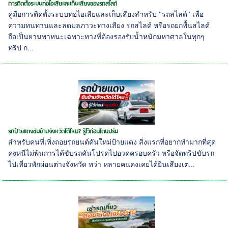
การติดตั้งระบบท่อไอเสียและเก็บเสียงของรถสไลด์
คู่มือการติดตั้งระบบท่อไอเสียและเก็บเสียงสำหรับ "รถสไลด์" เพื่อ
ความทนทานและลดมลภาวะทางเสียง รถสไลด์ หรือรถยกพื้นสไลด์
ถือเป็นยานพาหนะเฉพาะทางที่ต้องรองรับน้ำหนักมหาศาลในทุกๆ
ทริป ก...
รถป้ายแดงขับข้ามจังหวัดได้ไหม? รู้ไว้ก่อนโดนปรับ
สำหรับคนที่เพิ่งถอยรถยนต์คันใหม่ป้ายแดง สิ่งแรกที่อยากทำมากที่สุด
คงหนีไม่พ้นการได้ขับรถคันโปรดไปอวดครอบครัว หรือจัดทริปขับรถ
ไปเที่ยวพักผ่อนต่างจังหวัด ทว่า หลายคนคงเคยได้ยินเสียงเต...