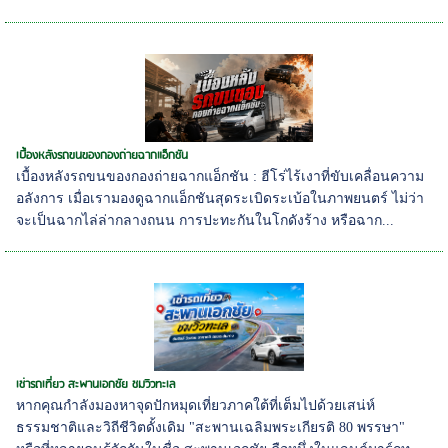
เบื้องหลังรถขนของกองถ่ายฉากแอ็กชัน
เบื้องหลังรถขนของกองถ่ายฉากแอ็กชัน : ฮีโร่ไร้เงาที่ขับเคลื่อนความ
อลังการ เมื่อเรามองดูฉากแอ็กชันสุดระเบิดระเบ้อในภาพยนตร์ ไม่ว่า
จะเป็นฉากไล่ล่ากลางถนน การปะทะกันในโกดังร้าง หรือฉาก...
เช่ารถเที่ยว สะพานเอกชัย ชมวิวทะเล
หากคุณกำลังมองหาจุดปักหมุดเที่ยวภาคใต้ที่เต็มไปด้วยเสน่ห์
ธรรมชาติและวิถีชีวิตดั้งเดิม "สะพานเฉลิมพระเกียรติ 80 พรรษา"