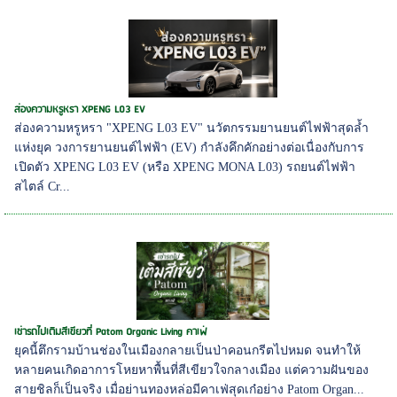
ส่องความหรูหรา XPENG L03 EV
ส่องความหรูหรา "XPENG L03 EV" นวัตกรรมยานยนต์ไฟฟ้าสุดล้ำ
แห่งยุค วงการยานยนต์ไฟฟ้า (EV) กำลังคึกคักอย่างต่อเนื่องกับการ
เปิดตัว XPENG L03 EV (หรือ XPENG MONA L03) รถยนต์ไฟฟ้า
สไตล์ Cr...
เช่ารถไปเติมสีเขียวที่ Patom Organic Living คาเฟ่
ยุคนี้ตึกรามบ้านช่องในเมืองกลายเป็นป่าคอนกรีตไปหมด จนทำให้
หลายคนเกิดอาการโหยหาพื้นที่สีเขียวใจกลางเมือง แต่ความฝันของ
สายชิลก็เป็นจริง เมื่อย่านทองหล่อมีคาเฟ่สุดเก๋อย่าง Patom Organ...