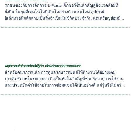
รถขนของกับการจัดการ E-Waste: จิ๊กซอว์ชิ้นสำคัญสู่สิ่งแวดล้อมที่
ยั่งยืน ในยุคที่เทคโนโลยีเติบโตอย่างก้าวกระโดด อุปกรณ์
อิเล็กทรอนิกส์กลายเป็นสิ่งจำเป็นในชีวิตประจำวัน แต่เหรียญย่อมมี...
พฤติกรรมทำร้ายรถโดยไม่รู้ตัว! เลี่ยงด่วนหากอยากถนอมรถ
สำหรับคนรักรถแล้ว การดูแลรักษารถยนต์ให้ทำงานได้อย่างเต็ม
ประสิทธิภาพในระยะยาว ถือเป็นหัวใจสำคัญที่ช่วยยืดอายุการใช้งาน
และประหยัดค่าใช้จ่ายในการซ่อมแซมได้เป็นอย่างดี แต่รู้หรือไม่ครั...