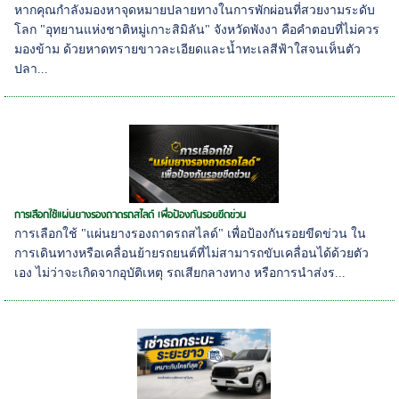
หากคุณกำลังมองหาจุดหมายปลายทางในการพักผ่อนที่สวยงามระดับ
โลก "อุทยานแห่งชาติหมู่เกาะสิมิลัน" จังหวัดพังงา คือคำตอบที่ไม่ควร
มองข้าม ด้วยหาดทรายขาวละเอียดและน้ำทะเลสีฟ้าใสจนเห็นตัว
ปลา...
การเลือกใช้แผ่นยางรองถาดรถสไลด์ เพื่อป้องกันรอยขีดข่วน
การเลือกใช้ "แผ่นยางรองถาดรถสไลด์" เพื่อป้องกันรอยขีดข่วน ใน
การเดินทางหรือเคลื่อนย้ายรถยนต์ที่ไม่สามารถขับเคลื่อนได้ด้วยตัว
เอง ไม่ว่าจะเกิดจากอุบัติเหตุ รถเสียกลางทาง หรือการนำส่งร...