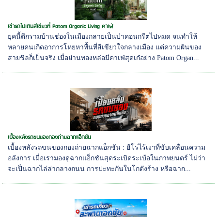
เช่ารถไปเติมสีเขียวที่ Patom Organic Living คาเฟ่
ยุคนี้ตึกรามบ้านช่องในเมืองกลายเป็นป่าคอนกรีตไปหมด จนทำให้
หลายคนเกิดอาการโหยหาพื้นที่สีเขียวใจกลางเมือง แต่ความฝันของ
สายชิลก็เป็นจริง เมื่อย่านทองหล่อมีคาเฟ่สุดเก๋อย่าง Patom Organ...
เบื้องหลังรถขนของกองถ่ายฉากแอ็กชัน
เบื้องหลังรถขนของกองถ่ายฉากแอ็กชัน : ฮีโร่ไร้เงาที่ขับเคลื่อนความ
อลังการ เมื่อเรามองดูฉากแอ็กชันสุดระเบิดระเบ้อในภาพยนตร์ ไม่ว่า
จะเป็นฉากไล่ล่ากลางถนน การปะทะกันในโกดังร้าง หรือฉาก...