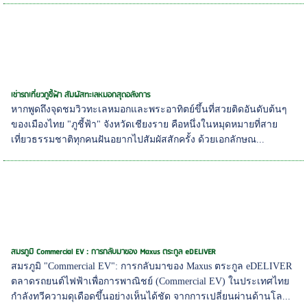
เช่ารถเที่ยวภูชี้ฟ้า สัมผัสทะเลหมอกสุดอลังการ
หากพูดถึงจุดชมวิวทะเลหมอกและพระอาทิตย์ขึ้นที่สวยติดอันดับต้นๆ
ของเมืองไทย "ภูชี้ฟ้า" จังหวัดเชียงราย คือหนึ่งในหมุดหมายที่สาย
เที่ยวธรรมชาติทุกคนฝันอยากไปสัมผัสสักครั้ง ด้วยเอกลักษณ...
สมรภูมิ Commercial EV : การกลับมาของ Maxus ตระกูล eDELIVER
สมรภูมิ "Commercial EV": การกลับมาของ Maxus ตระกูล eDELIVER
ตลาดรถยนต์ไฟฟ้าเพื่อการพาณิชย์ (Commercial EV) ในประเทศไทย
กำลังทวีความดุเดือดขึ้นอย่างเห็นได้ชัด จากการเปลี่ยนผ่านด้านโล...