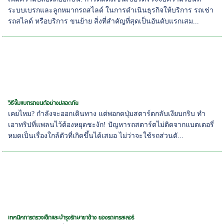
ระบบเบรกและลูกหมากรถสไลด์ ในการดำเนินธุรกิจให้บริการ รถเช่า
รถสไลด์ หรือบริการ ขนย้าย สิ่งที่สำคัญที่สุดเป็นอันดับแรกเสม...
วิธีจั๊มแบตรถยนต์อย่างปลอดภัย
เคยไหม? กำลังจะออกเดินทาง แต่พอกดปุ่มสตาร์ตกลับเงียบกริบ ทำ
เอาทริปที่แพลนไว้ต้องหยุดชะงัก! ปัญหารถสตาร์ตไม่ติดจากแบตเตอรี่
หมดเป็นเรื่องใกล้ตัวที่เกิดขึ้นได้เสมอ ไม่ว่าจะใช้รถส่วนตั...
เทคนิคการตรวจเช็กและบำรุงรักษาขาช้าง ของรถเทรลเลอร์