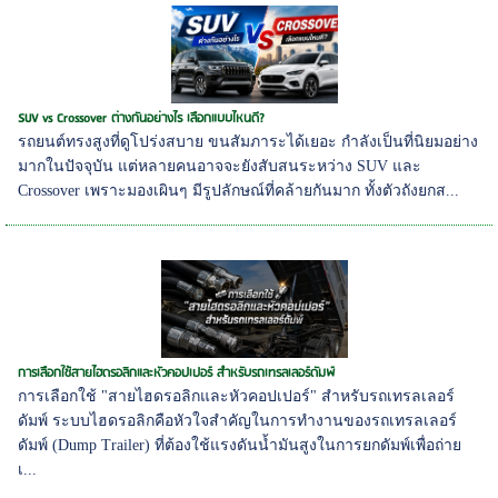
SUV vs Crossover ต่างกันอย่างไร เลือกแบบไหนดี?
รถยนต์ทรงสูงที่ดูโปร่งสบาย ขนสัมภาระได้เยอะ กำลังเป็นที่นิยมอย่าง
มากในปัจจุบัน แต่หลายคนอาจจะยังสับสนระหว่าง SUV และ
Crossover เพราะมองเผินๆ มีรูปลักษณ์ที่คล้ายกันมาก ทั้งตัวถังยกส...
การเลือกใช้สายไฮดรอลิกและหัวคอปเปอร์ สำหรับรถเทรลเลอร์ดัมพ์
การเลือกใช้ "สายไฮดรอลิกและหัวคอปเปอร์" สำหรับรถเทรลเลอร์
ดัมพ์ ระบบไฮดรอลิกคือหัวใจสำคัญในการทำงานของรถเทรลเลอร์
ดัมพ์ (Dump Trailer) ที่ต้องใช้แรงดันน้ำมันสูงในการยกดัมพ์เพื่อถ่าย
เ...