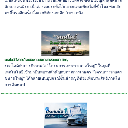
เมืองไทยขึ้นชื่อเรื่องอากาศร้อนจัดอย่างแท้จริง ซึ่งเป็นปัญหาสุดคลาส
สิกของคนมีรถ เมื่อต้องจอดรถทิ้งไว้กลางแดดเพียงไม่กี่ชั่วโมง พอกลับ
มาขึ้นรถอีกครั้ง สิ่งแรกที่ต้องเจอคือ "เบาะหนัง...
รถสไลด์กับภารกิจขนส่ง โดรนการเกษตรขนาดใหญ่
รถสไลด์กับภารกิจขนส่ง "โดรนการเกษตรขนาดใหญ่" ในยุคที่
เทคโนโลยีเข้ามามีบทบาทสำคัญกับภาคการเกษตร "โดรนการเกษตร
ขนาดใหญ่" ได้กลายเป็นอุปกรณ์ชิ้นสำคัญที่ช่วยเพิ่มประสิทธิภาพใน
การฉีดพ่นป...