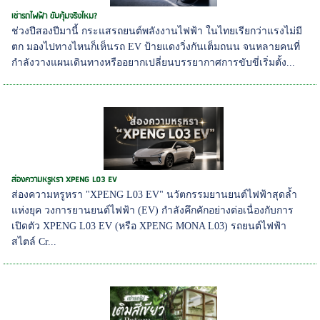
เช่ารถไฟฟ้า ขับคุ้มจริงไหม?
ช่วงปีสองปีมานี้ กระแสรถยนต์พลังงานไฟฟ้า ในไทยเรียกว่าแรงไม่มี
ตก มองไปทางไหนก็เห็นรถ EV ป้ายแดงวิ่งกันเต็มถนน จนหลายคนที่
กำลังวางแผนเดินทางหรืออยากเปลี่ยนบรรยากาศการขับขี่เริ่มตั้ง...
ส่องความหรูหรา XPENG L03 EV
ส่องความหรูหรา "XPENG L03 EV" นวัตกรรมยานยนต์ไฟฟ้าสุดล้ำ
แห่งยุค วงการยานยนต์ไฟฟ้า (EV) กำลังคึกคักอย่างต่อเนื่องกับการ
เปิดตัว XPENG L03 EV (หรือ XPENG MONA L03) รถยนต์ไฟฟ้า
สไตล์ Cr...