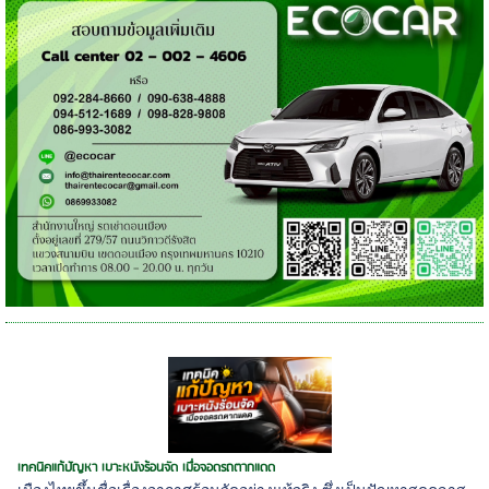
เทคนิคแก้ปัญหา เบาะหนังร้อนจัด เมื่อจอดรถตากแดด