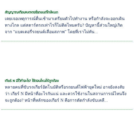
สัญญาณเตือนแบตเตอรี่รถยนต์ใกล้หมด
เคยเจอเหตุการณ์ตื่นเช้ามาเตรียมตัวไปทำงาน หรือกำลังจะออกเดิน
ทางไกล แต่สตาร์ตรถเท่าไรก็ไม่ติดไหมครับ? ปัญหานี้ส่วนใหญ่เกิด
จาก “แบตเตอรี่รถยนต์เสื่อมสภาพ” โดยที่เราไม่ทัน...
เกียร์ N มีไว้ทำอะไร? ใช้ตอนไหนให้ถูกต้อง
หลายคนที่ขับรถเกียร์อัตโนมัติหรือรถยนต์ไฟฟ้ายุคใหม่ อาจยังสงสัย
ว่า เกียร์ N มีหน้าที่อะไรกันแน่ และควรใช้งานในสถานการณ์ไหนจึง
จะถูกต้อง? หน้าที่หลักของเกียร์ N คือการตัดกำลังขับเคลื...