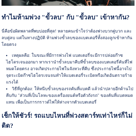
ทำไมห้ามพ่วง "ขั้วลบ" กับ "ขั้วลบ" เข้าหากัน?
นี่คือข้อผิดพลาดที่พบบ่อยที่สุด! หลายคนเข้าใจว่าต้องพ่วงบวกคู่บวก และ
ลบคู่ลบ แต่ในทางปฏิบัติ ห้ามพ่วงขั้วลบของแบตเตอรี่ทั้งสองลูกเข้าหากัน
โดยตรง
เหตุผลคือ: ในขณะที่มีการพ่วงไฟ แบตเตอรี่จะมีการปล่อยก๊าซ
ไฮโดรเจนออกมา หากเรานำขั้วลบมาคีบที่ขั้วลบของแบตเตอรี่คันที่ไฟ
หมดโดยตรง อาจเกิดประกายไฟในจังหวะที่คีบ ซึ่งประกายไฟนี้อาจไป
จุดระเบิดก๊าซไฮโดรเจนจนทำให้แบตเตอรี่ระเบิดหรือเกิดอันตรายร้าย
แรงได้
วิธีที่ถูกต้อง: ให้หนีบขั้วลบของรถคันที่แบตดี แล้วนำปลายอีกด้านไป
คีบกับ "ส่วนที่เป็นโลหะของเครื่องยนต์หรือตัวถังรถ" ของคันที่แบตหมด
แทน เพื่อเป็นการกราวด์ไฟให้ห่างจากตัวแบตเตอรี่
เช็กให้ชัวร์! รถแบบไหนที่พ่วงสตาร์ทเท่าไหร่ก็ไม่
ติด?