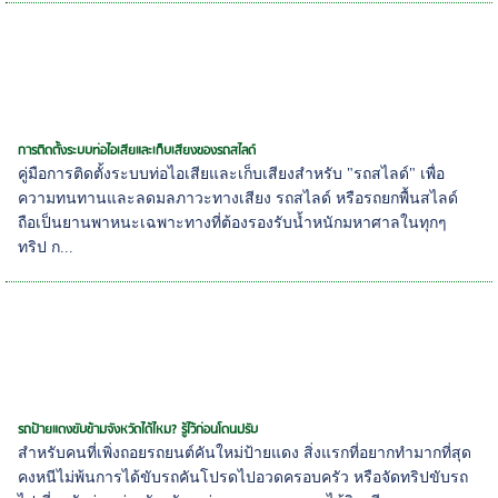
การติดตั้งระบบท่อไอเสียและเก็บเสียงของรถสไลด์
คู่มือการติดตั้งระบบท่อไอเสียและเก็บเสียงสำหรับ "รถสไลด์" เพื่อ
ความทนทานและลดมลภาวะทางเสียง รถสไลด์ หรือรถยกพื้นสไลด์
ถือเป็นยานพาหนะเฉพาะทางที่ต้องรองรับน้ำหนักมหาศาลในทุกๆ
ทริป ก...
รถป้ายแดงขับข้ามจังหวัดได้ไหม? รู้ไว้ก่อนโดนปรับ
สำหรับคนที่เพิ่งถอยรถยนต์คันใหม่ป้ายแดง สิ่งแรกที่อยากทำมากที่สุด
คงหนีไม่พ้นการได้ขับรถคันโปรดไปอวดครอบครัว หรือจัดทริปขับรถ