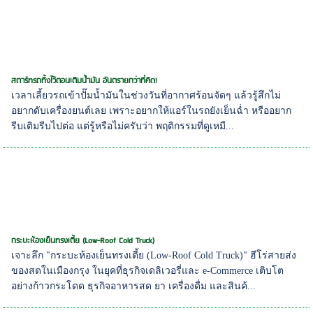
สตาร์ทรถทิ้งไว้ตอนเติมน้ำมัน อันตรายกว่าที่คิด!
เวลาเลี้ยวรถเข้าปั๊มน้ำมันในช่วงวันที่อากาศร้อนจัดๆ แล้วรู้สึกไม่
อยากดับเครื่องยนต์เลย เพราะอยากให้แอร์ในรถยังเย็นฉ่ำ หรืออยาก
รีบเติมรีบไปต่อ แต่รู้หรือไม่ครับว่า พฤติกรรมที่ดูเหมื...
กระบะห้องเย็นทรงเตี้ย (Low-Roof Cold Truck)
เจาะลึก "กระบะห้องเย็นทรงเตี้ย (Low-Roof Cold Truck)" ฮีโร่สายส่ง
ของสดในเมืองกรุง ในยุคที่ธุรกิจเดลิเวอรี่และ e-Commerce เติบโต
อย่างก้าวกระโดด ธุรกิจอาหารสด ยา เครื่องดื่ม และสินค้...