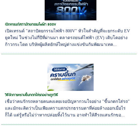
เปิดเทรนด์สถาปัตยกรรมไฟฟ้า 800V
เปิดเทรนด์ "สถาปัตยกรรมไฟฟ้า 800V" หัวใจสำคัญที่จะยกระดับ EV
ยุคใหม่ ในช่วงไม่กี่ปีที่ผ่านมา ตลาดรถยนต์ไฟฟ้า (EV) เติบโตอย่าง
ก้าวกระโดด บริษัทผู้ผลิตยักษ์ใหญ่ต่างแข่งขันกันพัฒนาเทค...
วิธีจัดการคราบขี้นกตกใส่รถอย่างถูกวิธี
เชื่อว่าคนรักรถหลายคนคงเคยเจอปัญหากวนใจอย่าง "ขี้นกตกใส่รถ"
และมักจะคิดว่าเป็นเพียงคราบสกปรกธรรมดาที่ค่อยล้างออกเมื่อไร
ก็ได้ แต่รู้หรือไม่ว่าหากปล่อยทิ้งไว้นาน อาจทำให้สีรถแสนรักขอ...