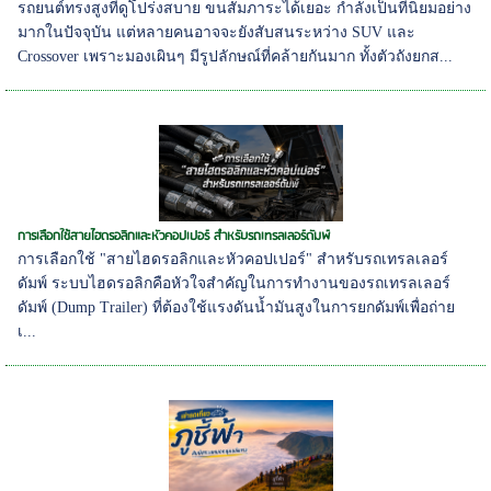
รถยนต์ทรงสูงที่ดูโปร่งสบาย ขนสัมภาระได้เยอะ กำลังเป็นที่นิยมอย่าง
มากในปัจจุบัน แต่หลายคนอาจจะยังสับสนระหว่าง SUV และ
Crossover เพราะมองเผินๆ มีรูปลักษณ์ที่คล้ายกันมาก ทั้งตัวถังยกส...
การเลือกใช้สายไฮดรอลิกและหัวคอปเปอร์ สำหรับรถเทรลเลอร์ดัมพ์
การเลือกใช้ "สายไฮดรอลิกและหัวคอปเปอร์" สำหรับรถเทรลเลอร์
ดัมพ์ ระบบไฮดรอลิกคือหัวใจสำคัญในการทำงานของรถเทรลเลอร์
ดัมพ์ (Dump Trailer) ที่ต้องใช้แรงดันน้ำมันสูงในการยกดัมพ์เพื่อถ่าย
เ...