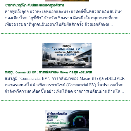
เช่ารถเที่ยวภูชี้ฟ้า สัมผัสทะเลหมอกสุดอลังการ
หากพูดถึงจุดชมวิวทะเลหมอกและพระอาทิตย์ขึ้นที่สวยติดอันดับต้นๆ
ของเมืองไทย "ภูชี้ฟ้า" จังหวัดเชียงราย คือหนึ่งในหมุดหมายที่สาย
เที่ยวธรรมชาติทุกคนฝันอยากไปสัมผัสสักครั้ง ด้วยเอกลักษณ...
สมรภูมิ Commercial EV : การกลับมาของ Maxus ตระกูล eDELIVER
สมรภูมิ "Commercial EV": การกลับมาของ Maxus ตระกูล eDELIVER
ตลาดรถยนต์ไฟฟ้าเพื่อการพาณิชย์ (Commercial EV) ในประเทศไทย
กำลังทวีความดุเดือดขึ้นอย่างเห็นได้ชัด จากการเปลี่ยนผ่านด้านโล...