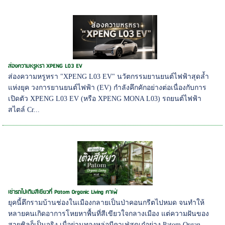
ส่องความหรูหรา XPENG L03 EV
ส่องความหรูหรา "XPENG L03 EV" นวัตกรรมยานยนต์ไฟฟ้าสุดล้ำ
แห่งยุค วงการยานยนต์ไฟฟ้า (EV) กำลังคึกคักอย่างต่อเนื่องกับการ
เปิดตัว XPENG L03 EV (หรือ XPENG MONA L03) รถยนต์ไฟฟ้า
สไตล์ Cr...
เช่ารถไปเติมสีเขียวที่ Patom Organic Living คาเฟ่
ยุคนี้ตึกรามบ้านช่องในเมืองกลายเป็นป่าคอนกรีตไปหมด จนทำให้
หลายคนเกิดอาการโหยหาพื้นที่สีเขียวใจกลางเมือง แต่ความฝันของ
สายชิลก็เป็นจริง เมื่อย่านทองหล่อมีคาเฟ่สุดเก๋อย่าง Patom Organ...