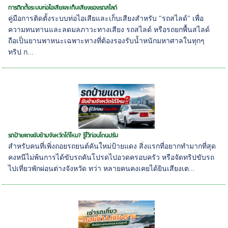
การติดตั้งระบบท่อไอเสียและเก็บเสียงของรถสไลด์
คู่มือการติดตั้งระบบท่อไอเสียและเก็บเสียงสำหรับ "รถสไลด์" เพื่อ
ความทนทานและลดมลภาวะทางเสียง รถสไลด์ หรือรถยกพื้นสไลด์
ถือเป็นยานพาหนะเฉพาะทางที่ต้องรองรับน้ำหนักมหาศาลในทุกๆ
ทริป ก...
รถป้ายแดงขับข้ามจังหวัดได้ไหม? รู้ไว้ก่อนโดนปรับ
สำหรับคนที่เพิ่งถอยรถยนต์คันใหม่ป้ายแดง สิ่งแรกที่อยากทำมากที่สุด
คงหนีไม่พ้นการได้ขับรถคันโปรดไปอวดครอบครัว หรือจัดทริปขับรถ
ไปเที่ยวพักผ่อนต่างจังหวัด ทว่า หลายคนคงเคยได้ยินเสียงเต...