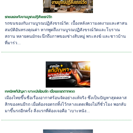
รถขนของกับงานบูรณปฏิสังขรณ์วัด
รถขนของกับงานบูรณปฏิสังขรณ์วัด: เบื้องหลังความงดงามและศาสน
สมบัติอันทรงคุณค่า หากพูดถึงงานบูรณปฏิสังขรณ์วัดและโบราณ
สถาน หลายคนมักจะนึกถึงภาพของช่างสิบหมู่ พระสงฆ์ และชาวบ้าน
ที่มาร่ว...
เทคนิคแก้ปัญหา เบาะหนังร้อนจัด เมื่อจอดรถตากแดด
เมืองไทยขึ้นชื่อเรื่องอากาศร้อนจัดอย่างแท้จริง ซึ่งเป็นปัญหาสุดคลาส
สิกของคนมีรถ เมื่อต้องจอดรถทิ้งไว้กลางแดดเพียงไม่กี่ชั่วโมง พอกลับ
มาขึ้นรถอีกครั้ง สิ่งแรกที่ต้องเจอคือ "เบาะหนัง...