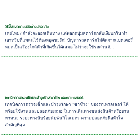
วิธีจั๊มแบตรถยนต์อย่างปลอดภัย
เคยไหม? กำลังจะออกเดินทาง แต่พอกดปุ่มสตาร์ตกลับเงียบกริบ ทำ
เอาทริปที่แพลนไว้ต้องหยุดชะงัก! ปัญหารถสตาร์ตไม่ติดจากแบตเตอรี่
หมดเป็นเรื่องใกล้ตัวที่เกิดขึ้นได้เสมอ ไม่ว่าจะใช้รถส่วนตั...
เทคนิคการตรวจเช็กและบำรุงรักษาขาช้าง ของรถเทรลเลอร์
เทคนิคการตรวจเช็กและบำรุงรักษา "ขาช้าง" ของรถเทรลเลอร์ ให้
พร้อมใช้งานและปลอดภัยเสมอ ในการเดินทางขนส่งสินค้าหรือยาน
พาหนะ ระยะทางนับร้อยนับพันกิโลเมตร ความปลอดภัยคือหัวใจ
สำคัญที่สุด ...