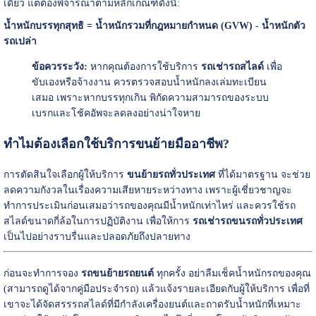
เดียว แต่ต้องพิจารณาตามหลักเกณฑ์ดังนี้:
น้ำหนักบรรทุกสุทธิ = น้ำหนักรวมที่กฎหมายกำหนด (GVW) - น้ำหนักตัว
รถเปล่า
ข้อควรระวัง:
หากคุณต้องการใช้บริการ
รถเช่ารถสไลด์
เพื่อ
ขับเองหรือจ้างงาน ควรตรวจสอบน้ำหนักลงเล่มทะเบียน
เสมอ เพราะหากบรรทุกเกิน พิกัดความสามารถของระบบ
เบรกและโช้คอัพจะลดลงอย่างน่าใจหาย
ทำไมต้องเลือกใช้บริการขนย้ายมืออาชีพ?
การตัดสินใจเลือกผู้ให้บริการ
ขนย้ายรถทั่วประเทศ
ที่ได้มาตรฐาน จะช่วย
ลดความกังวลในเรื่องความเสียหายระหว่างทาง เพราะผู้เชี่ยวชาญจะ
ทำการประเมินก่อนเสมอว่ารถของคุณมีน้ำหนักเท่าไหร่ และควรใช้รถ
สไลด์ขนาดกี่ล้อในการปฏิบัติงาน เพื่อให้การ
รถเช่ารถขนรถทั่วประเทศ
เป็นไปอย่างราบรื่นและปลอดภัยถึงปลายทาง
ก่อนจะทำการจอง
รถขนย้ายรถยนต์
ทุกครั้ง อย่าลืมเช็คน้ำหนักรถของคุณ
(สามารถดูได้จากคู่มือประจำรถ) แล้วแจ้งรายละเอียดกับผู้ให้บริการ เพื่อที่
เขาจะได้จัดสรรรถสไลด์ที่มีกำลังเครื่องยนต์และถาดรับน้ำหนักที่เหมาะ