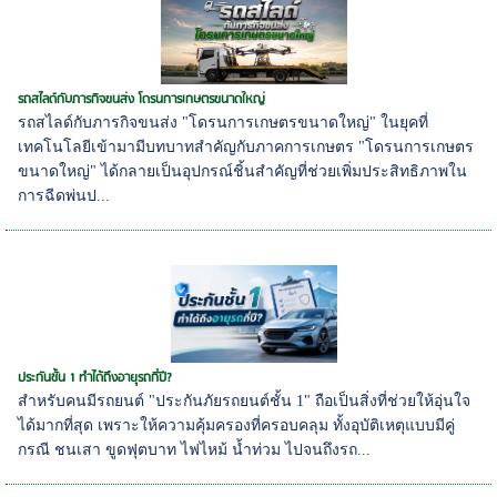
รถสไลด์กับภารกิจขนส่ง โดรนการเกษตรขนาดใหญ่
รถสไลด์กับภารกิจขนส่ง "โดรนการเกษตรขนาดใหญ่" ในยุคที่
เทคโนโลยีเข้ามามีบทบาทสำคัญกับภาคการเกษตร "โดรนการเกษตร
ขนาดใหญ่" ได้กลายเป็นอุปกรณ์ชิ้นสำคัญที่ช่วยเพิ่มประสิทธิภาพใน
การฉีดพ่นป...
ประกันชั้น 1 ทำได้ถึงอายุรถกี่ปี?
สำหรับคนมีรถยนต์ "ประกันภัยรถยนต์ชั้น 1" ถือเป็นสิ่งที่ช่วยให้อุ่นใจ
ได้มากที่สุด เพราะให้ความคุ้มครองที่ครอบคลุม ทั้งอุบัติเหตุแบบมีคู่
กรณี ชนเสา ขูดฟุตบาท ไฟไหม้ น้ำท่วม ไปจนถึงรถ...