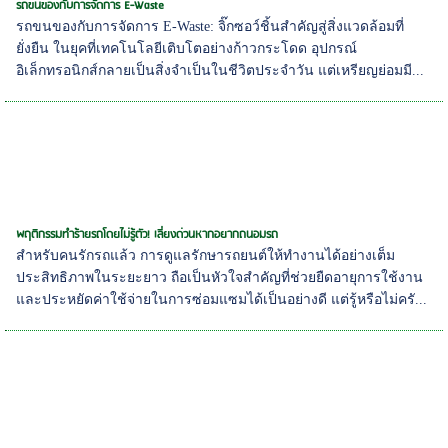
รถขนของกับการจัดการ E-Waste
รถขนของกับการจัดการ E-Waste: จิ๊กซอว์ชิ้นสำคัญสู่สิ่งแวดล้อมที่
ยั่งยืน ในยุคที่เทคโนโลยีเติบโตอย่างก้าวกระโดด อุปกรณ์
อิเล็กทรอนิกส์กลายเป็นสิ่งจำเป็นในชีวิตประจำวัน แต่เหรียญย่อมมี...
พฤติกรรมทำร้ายรถโดยไม่รู้ตัว! เลี่ยงด่วนหากอยากถนอมรถ
สำหรับคนรักรถแล้ว การดูแลรักษารถยนต์ให้ทำงานได้อย่างเต็ม
ประสิทธิภาพในระยะยาว ถือเป็นหัวใจสำคัญที่ช่วยยืดอายุการใช้งาน
และประหยัดค่าใช้จ่ายในการซ่อมแซมได้เป็นอย่างดี แต่รู้หรือไม่ครั...