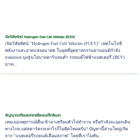
เปิดวิสัยทัศน์ Hydrogen Fuel Cell Vehicles (FCEV)
เปิดวิสัยทัศน์ "Hydrogen Fuel Cell Vehicles (FCEV)" เทคโนโลยี
พลังงานสะอาดแห่งอนาคต ในยุคที่อุตสาหกรรมยานยนต์กำลัง
transition มุ่งสู่นโยบายคาร์บอนต่ำ รถยนต์ไฟฟ้าแบตเตอรี่ (BEV)
อาจเ...
สัญญาณเตือนแบตเตอรี่รถยนต์ใกล้หมด
เคยเจอเหตุการณ์ตื่นเช้ามาเตรียมตัวไปทำงาน หรือกำลังจะออกเดิน
ทางไกล แต่สตาร์ตรถเท่าไรก็ไม่ติดไหมครับ? ปัญหานี้ส่วนใหญ่เกิด
จาก “แบตเตอรี่รถยนต์เสื่อมสภาพ” โดยที่เราไม่ทัน...