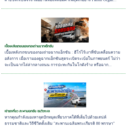
เบื้องหลังรถขนของกองถ่ายฉากแอ็กชัน
เบื้องหลังรถขนของกองถ่ายฉากแอ็กชัน : ฮีโร่ไร้เงาที่ขับเคลื่อนความ
อลังการ เมื่อเรามองดูฉากแอ็กชันสุดระเบิดระเบ้อในภาพยนตร์ ไม่ว่า
จะเป็นฉากไล่ล่ากลางถนน การปะทะกันในโกดังร้าง หรือฉาก...
เช่ารถเที่ยว สะพานเอกชัย ชมวิวทะเล
หากคุณกำลังมองหาจุดปักหมุดเที่ยวภาคใต้ที่เต็มไปด้วยเสน่ห์
ธรรมชาติและวิถีชีวิตดั้งเดิม "สะพานเฉลิมพระเกียรติ 80 พรรษา"