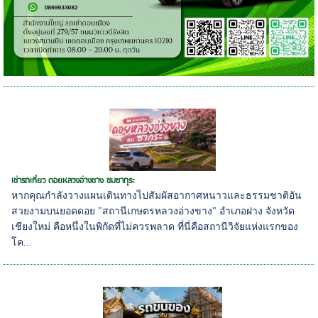
เช่ารถเที่ยว ดอยหลวงอ่างขาง ชมซากุระ
หากคุณกำลังวางแผนเดินทางไปสัมผัสอากาศหนาวและธรรมชาติอัน
สวยงามบนยอดดอย "สถานีเกษตรหลวงอ่างขาง" อำเภอฝาง จังหวัด
เชียงใหม่ คือหนึ่งในพิกัดที่ไม่ควรพลาด ที่นี่คือสถานีวิจัยแห่งแรกของ
โค...