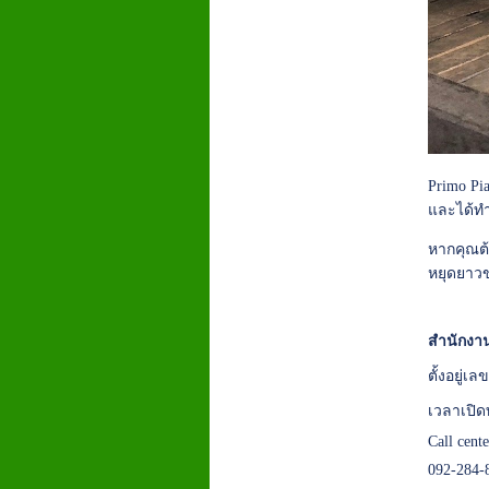
Primo Pi
และได้ท
หากคุณต้
หยุดยาวข
สำนักงาน
ตั้งอยู่
เวลาเปิด
Call cent
092-284-