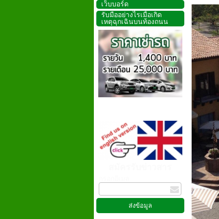
เว็บบอร์ด
รับมืออย่างไรเมื่อเกิด
เหตุฉุกเฉินบนท้องถนน
สมัครรับข่าวสาร
กรอกอีเมล