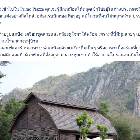
ก้าวเข้าไปใน Primo Piazza คุณจะรู้สึกเหมือนได้หลุดเข้าไปอยู่ในต่างประเทศ
กแต่งอย่างมีสไตล์รอต้อนรับนักท่องเที่ยวอยู่ แม้ในวันที่คนไม่พลุกพล่าน บรรย
ง
ถ่ายรูปสุดปัง: เตรียมชุดสวยและกล้องคู่ใจมาให้พร้อม เพราะที่นี่มีมุมสวยๆ
านน้ำพุกลางหมู่บ้าน
คาเฟ่และร้านอาหาร: พักเหนื่อยด้วยเครื่องดื่มเย็นๆ หรืออาหารมื้ออร่อยที่ถูก
าศดีตลอดปี: ด้วยทำเลที่ตั้งอยู่ท่ามกลางหุบเขา ทำให้อากาศไม่ร้อนจนเกิน