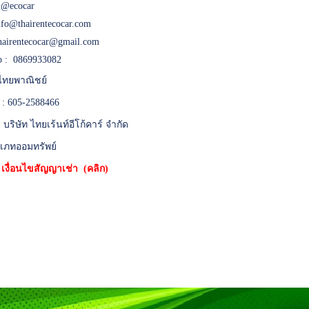
:
@ecocar
nfo@thairentecocar.com
hairentecocar@gmail.com
 : 0869933082
ทยพาณิชย์
 : 605-2588466
 : บริษัท ไทยเร้นท์อีโก้คาร์ จำกัด
เภทออมทรัพย์
*
เงื่อนไขสัญญาเช่า (คลิก)