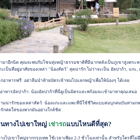
ข้ามาอีกนิด คุณจะพบกับโซนทุ่งหญ้าธรรมชาติที่มีฉากหลังเป็นภูเขาสูงตระหง
ราะเป็นที่อยู่อาศัยของเหล่า "น้องสัตว์" สุดน่ารัก ไม่ว่าจะเป็น อัลปาก้า, แ
กอาหารฟรี: อย่าลืมนำท้ายบัตรเข้าชมไปแลกหญ้าเพื่อให้น้องๆ ได้เลย
้อาหารอัลปาก้า: น้องอัลปาก้าที่นี่ดูเป็นมิตรและพร้อมจะเข้ามาหาคุณเสมอ
ามน่ารักของเหล่าสัตว์: น้องแกะและแพะที่นี่ใช้ชีวิตแบบสมบุกสมบันท่า
ารักสดใสของพวกมันอย่างใกล้ชิด
ินทางไปเขาใหญ่
เช่ารถ
แบบไหนดีที่สุด?
างไปเขาใหญ่จากกรุงเทพ ใช้เวลาเพียง 2-3 ชั่วโมงเท่านั้น สำหรับใครที่ไม่ม