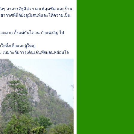
จริงๆ อาคารอิฐสีสวย คาเฟ่สุดชิค และร้าน
ากาศที่นี่ก็ยังดูมีเสน่ห์และให้ความเป็น
 เยอะมาก ตั้งแต่บันไดวน กำแพงอิฐ ไป
ใจทั้งเด็กและผู้ใหญ่
ไป เหมาะกับการเดินเล่นพักผ่อนหย่อนใจ