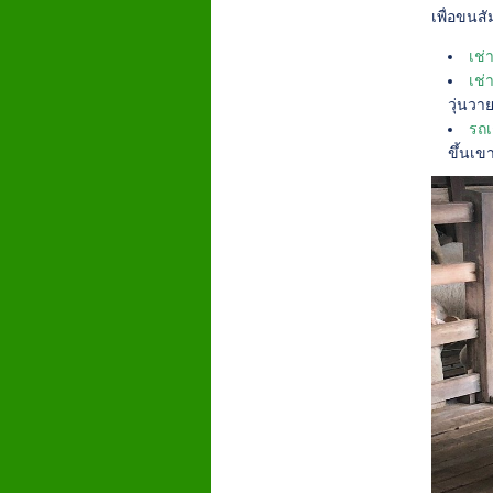
เพื่อขน
เช่
เช่
วุ่นวา
รถเ
ขึ้นเ