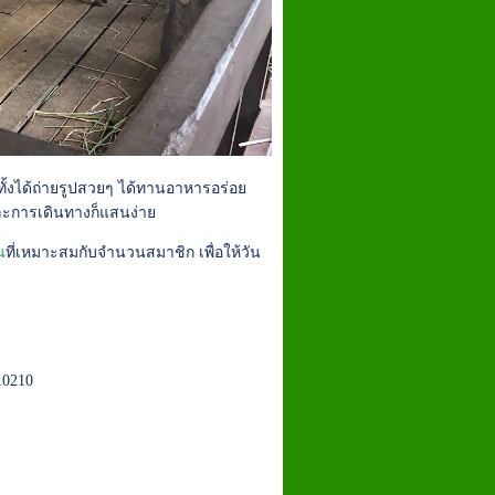
 ทั้งได้ถ่ายรูปสวยๆ ได้ทานอาหารอร่อย
ละการเดินทางก็แสนง่าย
น
ที่เหมาะสมกับจำนวนสมาชิก เพื่อให้วัน
10210