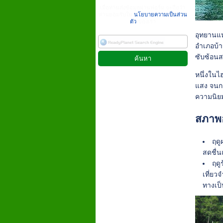
เมื่อท่านส่งข้อมูลผ่านฟอร์ม จะถือว่า
ท่านยอมรับใน
นโยบายความเป็นส่วน
ตัว
ของเรา
อุทยานแห
อำเภอบ้า
ซับซ้อน
หนึ่งในไ
แสง จนกล
ความนิย
สภาพอ
ฤดู
สดชื่
ฤดู
เที่ย
ทางเป็