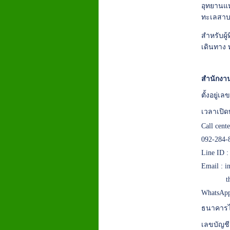
อุทยานแห
ทะเลสาบ
สำหรับผู
เดินทาง 
สำนักงาน
ตั้งอยู่
เวลาเปิด
Call cent
092-284-
Line ID 
Email :
i
t
WhatsApp
ธนาคารไ
เลขบัญชี