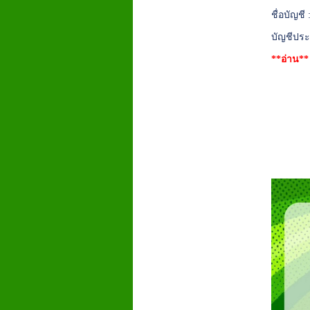
ชื่อบัญชี
บัญชีประ
**อ่าน*