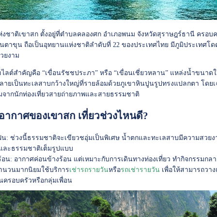
่งชาติเขาสก ตั้งอยู่ที่ตำบลคลองศก อำเภอพนม จังหวัดสุราษฎร์ธานี ครอ
นตาขุน ถือเป็นอุทยานแห่งชาติลำดับที่ 22 ของประเทศไทย มีภูมิประเทศโดด
สวยงาม
ฮไลต์สำคัญคือ “เขื่อนรัชชประภา” หรือ “เขื่อนเชี่ยวหลาน” แหล่งน้ำขนาดให
ายเป็นทะเลสาบกว้างใหญ่ที่รายล้อมด้วยภูเขาหินปูนรูปทรงแปลกตา โดยเ
มจากนักท่องเที่ยวสายถ่ายภาพและสายธรรมชาติ
ากาศของเขาสก เที่ยวช่วงไหนดี?
ฝน: ช่วงนี้ธรรมชาติจะเขียวชอุ่มเป็นพิเศษ น้ำตกและทะเลสาบมีความสวยง
นและธรรมชาติเต็มรูปแบบ
ร้อน: อากาศค่อนข้างร้อน แต่เหมาะกับการเดินทางท่องเที่ยว ทำกิจกรรมกลา
วจำนวนมากนิยมใช้บริการ
เช่ารถรายวัน
หรือ
รถเช่ารายวัน
เพื่อให้สามารถวางแ
นครอบครัวหรือกลุ่มเพื่อน