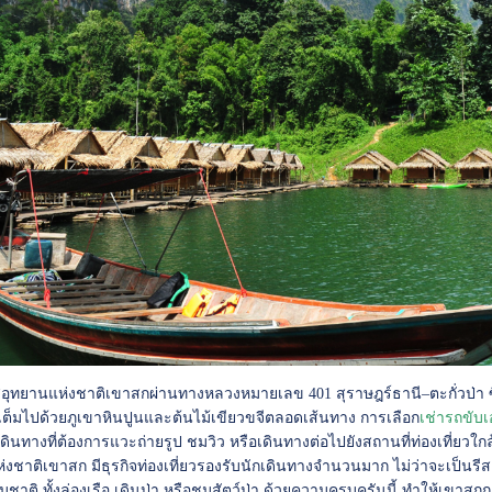
ู่อุทยานแห่งชาติเขาสกผ่านทางหลวงหมายเลข 401 สุราษฎร์ธานี–ตะกั่วป่า ซึ่ง
ต็มไปด้วยภูเขาหินปูนและต้นไม้เขียวขจีตลอดเส้นทาง การเลือก
เช่ารถขับเ
เดินทางที่ต้องการแวะถ่ายรูป ชมวิว หรือเดินทางต่อไปยังสถานที่ท่องเที่ยวใก
่งชาติเขาสก มีธุรกิจท่องเที่ยวรองรับนักเดินทางจำนวนมาก ไม่ว่าจะเป็นร
รมชาติ ทั้งล่องเรือ เดินป่า หรือชมสัตว์ป่า ด้วยความครบครันนี้ ทำให้เขา