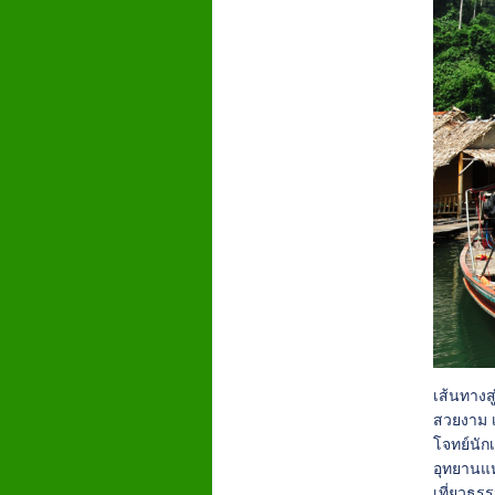
เส้นทางส
สวยงาม เ
โจทย์นัก
อุทยานแห
เที่ยวธร