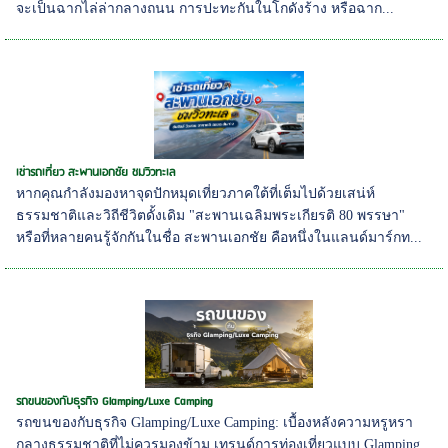
จะเป็นฉากไล่ล่ากลางถนน การปะทะกันในโกดังร้าง หรือฉาก...
เช่ารถเที่ยว สะพานเอกชัย ชมวิวทะเล
หากคุณกำลังมองหาจุดปักหมุดเที่ยวภาคใต้ที่เต็มไปด้วยเสน่ห์
ธรรมชาติและวิถีชีวิตดั้งเดิม "สะพานเฉลิมพระเกียรติ 80 พรรษา"
หรือที่หลายคนรู้จักกันในชื่อ สะพานเอกชัย คือหนึ่งในแลนด์มาร์กท...
รถขนของกับธุรกิจ Glamping/Luxe Camping
รถขนของกับธุรกิจ Glamping/Luxe Camping: เบื้องหลังความหรูหรา
กลางธรรมชาติที่ไม่ควรมองข้าม เทรนด์การท่องเที่ยวแบบ Glamping