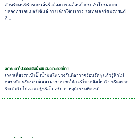
สำหรับคนที่รักรถยนต์หรือต้องการเคลื่อนย้ายรถคันโปรดแบบ
ปลอดภัยร้อยเปอร์เซ็นต์ การเลือกใช้บริการ รถเทลเลอร์ขนรถยนต์
ถื...
สตาร์ทรถทิ้งไว้ตอนเติมน้ำมัน อันตรายกว่าที่คิด!
เวลาเลี้ยวรถเข้าปั๊มน้ำมันในช่วงวันที่อากาศร้อนจัดๆ แล้วรู้สึกไม่
อยากดับเครื่องยนต์เลย เพราะอยากให้แอร์ในรถยังเย็นฉ่ำ หรืออยาก
รีบเติมรีบไปต่อ แต่รู้หรือไม่ครับว่า พฤติกรรมที่ดูเหมื...