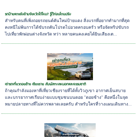
รถป้ายแดงขับข้ามจังหวัดได้ไหม? รู้ไว้ก่อนโดนปรับ
สำหรับคนที่เพิ่งถอยรถยนต์คันใหม่ป้ายแดง สิ่งแรกที่อยากทำมากที่สุด
คงหนีไม่พ้นการได้ขับรถคันโปรดไปอวดครอบครัว หรือจัดทริปขับรถ
ไปเที่ยวพักผ่อนต่างจังหวัด ทว่า หลายคนคงเคยได้ยินเสียงเต...
เช่ารถเที่ยวดอยช้าง เชียงราย สัมผัสทะเลหมอกและธรรมชาติ
ถ้าคุณกำลังมองหาที่เที่ยวเชียงรายที่ได้ทั้งวิวภูเขา อากาศเย็นสบาย
และบรรยากาศเรียบง่ายแบบชุมชนบนดอย "ดอยช้าง" คือหนึ่งในจุด
หมายปลายทางที่ไม่ควรพลาดเลยครับ สำหรับใครที่วางแผนเดินทาง...