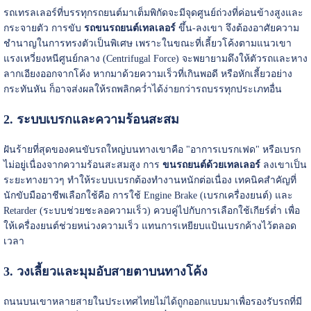
รถเทรลเลอร์ที่บรรทุกรถยนต์มาเต็มพิกัดจะมีจุดศูนย์ถ่วงที่ค่อนข้างสูงและ
กระจายตัว การขับ
รถขนรถยนต์เทลเลอร์
ขึ้น-ลงเขา จึงต้องอาศัยความ
ชำนาญในการทรงตัวเป็นพิเศษ เพราะในขณะที่เลี้ยวโค้งตามแนวเขา
แรงเหวี่ยงหนีศูนย์กลาง (Centrifugal Force) จะพยายามดึงให้ตัวรถและหาง
ลากเอียงออกจากโค้ง หากมาด้วยความเร็วที่เกินพอดี หรือหักเลี้ยวอย่าง
กระทันหัน ก็อาจส่งผลให้รถพลิกคว่ำได้ง่ายกว่ารถบรรทุกประเภทอื่น
2. ระบบเบรกและความร้อนสะสม
ฝันร้ายที่สุดของคนขับรถใหญ่บนทางเขาคือ "อาการเบรกเฟด" หรือเบรก
ไม่อยู่เนื่องจากความร้อนสะสมสูง การ
ขนรถยนต์ด้วยเทลเลอร์
ลงเขาเป็น
ระยะทางยาวๆ ทำให้ระบบเบรกต้องทำงานหนักต่อเนื่อง เทคนิคสำคัญที่
นักขับมืออาชีพเลือกใช้คือ การใช้ Engine Brake (เบรกเครื่องยนต์) และ
Retarder (ระบบช่วยชะลอความเร็ว) ควบคู่ไปกับการเลือกใช้เกียร์ต่ำ เพื่อ
ให้เครื่องยนต์ช่วยหน่วงความเร็ว แทนการเหยียบแป้นเบรกค้างไว้ตลอด
เวลา
3. วงเลี้ยวและมุมอับสายตาบนทางโค้ง
ถนนบนเขาหลายสายในประเทศไทยไม่ได้ถูกออกแบบมาเพื่อรองรับรถที่มี