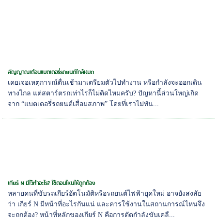
สัญญาณเตือนแบตเตอรี่รถยนต์ใกล้หมด
เคยเจอเหตุการณ์ตื่นเช้ามาเตรียมตัวไปทำงาน หรือกำลังจะออกเดิน
ทางไกล แต่สตาร์ตรถเท่าไรก็ไม่ติดไหมครับ? ปัญหานี้ส่วนใหญ่เกิด
จาก “แบตเตอรี่รถยนต์เสื่อมสภาพ” โดยที่เราไม่ทัน...
เกียร์ N มีไว้ทำอะไร? ใช้ตอนไหนให้ถูกต้อง
หลายคนที่ขับรถเกียร์อัตโนมัติหรือรถยนต์ไฟฟ้ายุคใหม่ อาจยังสงสัย
ว่า เกียร์ N มีหน้าที่อะไรกันแน่ และควรใช้งานในสถานการณ์ไหนจึง
จะถูกต้อง? หน้าที่หลักของเกียร์ N คือการตัดกำลังขับเคลื...