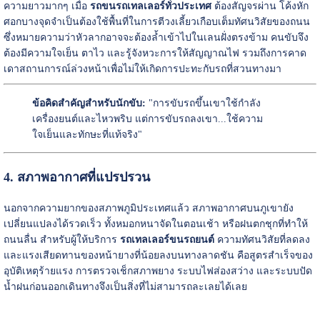
ความยาวมากๆ เมื่อ
รถขนรถเทลเลอร์ทั่วประเทศ
ต้องสัญจรผ่าน โค้งหัก
ศอกบางจุดจำเป็นต้องใช้พื้นที่ในการตีวงเลี้ยวเกือบเต็มทัศนวิสัยของถนน
ซึ่งหมายความว่าหัวลากอาจจะต้องล้ำเข้าไปในเลนฝั่งตรงข้าม คนขับจึง
ต้องมีความใจเย็น ตาไว และรู้จังหวะการให้สัญญาณไฟ รวมถึงการคาด
เดาสถานการณ์ล่วงหน้าเพื่อไม่ให้เกิดการปะทะกับรถที่สวนทางมา
ข้อคิดสำคัญสำหรับนักขับ:
"การขับรถขึ้นเขาใช้กำลัง
เครื่องยนต์และไหวพริบ แต่การขับรถลงเขา...ใช้ความ
ใจเย็นและทักษะที่แท้จริง"
4. สภาพอากาศที่แปรปรวน
นอกจากความยากของสภาพภูมิประเทศแล้ว สภาพอากาศบนภูเขายัง
เปลี่ยนแปลงได้รวดเร็ว ทั้งหมอกหนาจัดในตอนเช้า หรือฝนตกชุกที่ทำให้
ถนนลื่น สำหรับผู้ให้บริการ
รถเทลเลอร์ขนรถยนต์
ความทัศนวิสัยที่ลดลง
และแรงเสียดทานของหน้ายางที่น้อยลงบนทางลาดชัน คือสูตรสำเร็จของ
อุบัติเหตุร้ายแรง การตรวจเช็กสภาพยาง ระบบไฟส่องสว่าง และระบบปัด
น้ำฝนก่อนออกเดินทางจึงเป็นสิ่งที่ไม่สามารถละเลยได้เลย