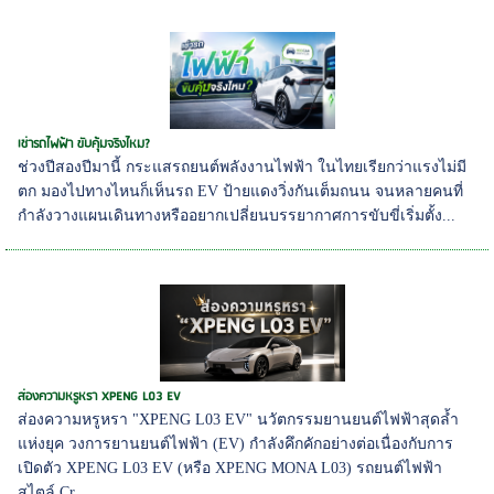
เช่ารถไฟฟ้า ขับคุ้มจริงไหม?
ช่วงปีสองปีมานี้ กระแสรถยนต์พลังงานไฟฟ้า ในไทยเรียกว่าแรงไม่มี
ตก มองไปทางไหนก็เห็นรถ EV ป้ายแดงวิ่งกันเต็มถนน จนหลายคนที่
กำลังวางแผนเดินทางหรืออยากเปลี่ยนบรรยากาศการขับขี่เริ่มตั้ง...
ส่องความหรูหรา XPENG L03 EV
ส่องความหรูหรา "XPENG L03 EV" นวัตกรรมยานยนต์ไฟฟ้าสุดล้ำ
แห่งยุค วงการยานยนต์ไฟฟ้า (EV) กำลังคึกคักอย่างต่อเนื่องกับการ
เปิดตัว XPENG L03 EV (หรือ XPENG MONA L03) รถยนต์ไฟฟ้า
สไตล์ Cr...