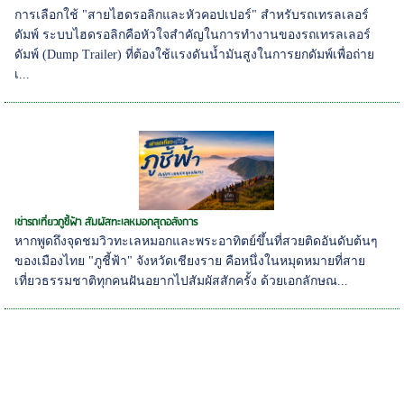
การเลือกใช้ "สายไฮดรอลิกและหัวคอปเปอร์" สำหรับรถเทรลเลอร์
ดัมพ์ ระบบไฮดรอลิกคือหัวใจสำคัญในการทำงานของรถเทรลเลอร์
ดัมพ์ (Dump Trailer) ที่ต้องใช้แรงดันน้ำมันสูงในการยกดัมพ์เพื่อถ่าย
เ...
เช่ารถเที่ยวภูชี้ฟ้า สัมผัสทะเลหมอกสุดอลังการ
หากพูดถึงจุดชมวิวทะเลหมอกและพระอาทิตย์ขึ้นที่สวยติดอันดับต้นๆ
ของเมืองไทย "ภูชี้ฟ้า" จังหวัดเชียงราย คือหนึ่งในหมุดหมายที่สาย
เที่ยวธรรมชาติทุกคนฝันอยากไปสัมผัสสักครั้ง ด้วยเอกลักษณ...