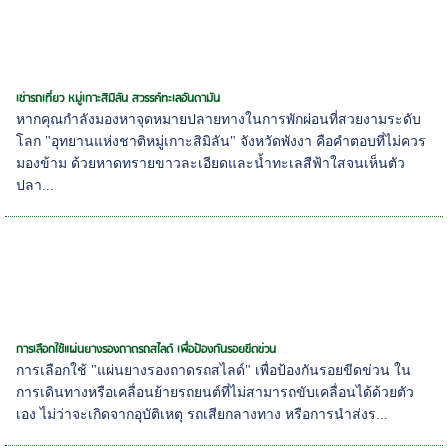
เช่ารถเที่ยว หมู่เกาะสิมิลัน สวรรค์ทะเลอันดามัน
หากคุณกำลังมองหาจุดหมายปลายทางในการพักผ่อนที่สวยงามระดับ
โลก "อุทยานแห่งชาติหมู่เกาะสิมิลัน" จังหวัดพังงา คือคำตอบที่ไม่ควร
มองข้าม ด้วยหาดทรายขาวละเอียดและน้ำทะเลสีฟ้าใสจนเห็นตัว
ปลา...
การเลือกใช้แผ่นยางรองถาดรถสไลด์ เพื่อป้องกันรอยขีดข่วน
การเลือกใช้ "แผ่นยางรองถาดรถสไลด์" เพื่อป้องกันรอยขีดข่วน ใน
การเดินทางหรือเคลื่อนย้ายรถยนต์ที่ไม่สามารถขับเคลื่อนได้ด้วยตัว
เอง ไม่ว่าจะเกิดจากอุบัติเหตุ รถเสียกลางทาง หรือการนำส่งร...