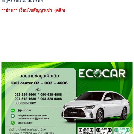
บัญชีประเภทออมทรัพย์
**อ่าน**
เงื่อนไขสัญญาเช่า (คลิก)