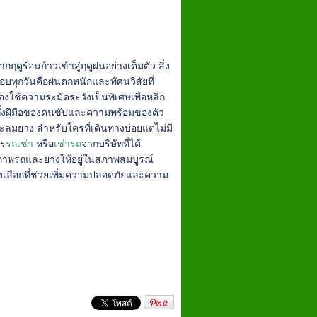
ูร้อนก้าวเข้าสู่ฤดูฝนอย่างเต็มตัว สิ่ง
กือบทุกวันคือฝนตกหนักและทัศนวิสัยที่
งต้องใช้ความระมัดระวังเป็นพิเศษเพื่อหลีก
งพา ทั้งฝีมือของคนขับและความพร้อมของตัว
มยาง สำหรับใครที่เดินทางบ่อยแต่ไม่มี
าร
รถเช่า
หรือ
เช่ารถ
จากบริษัทที่ได้
าพรถและยางให้อยู่ในสภาพสมบูรณ์
งเลือกที่ช่วยเพิ่มความปลอดภัยและความ