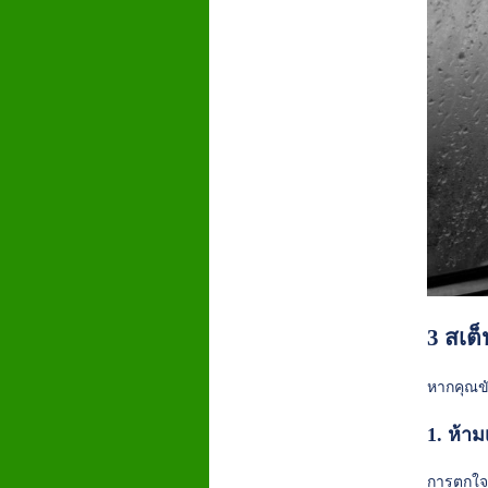
3 สเต
หากคุณขั
1. ห้า
การตกใจแ