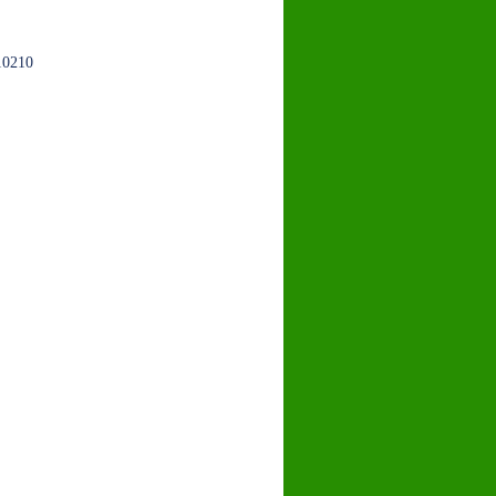
10210