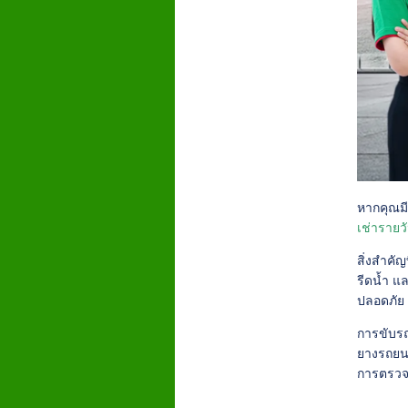
หากคุณมี
เช่ารายว
สิ่งสำคัญ
รีดน้ำ แ
ปลอดภัย
การขับรถ
ยางรถยน
การตรวจ