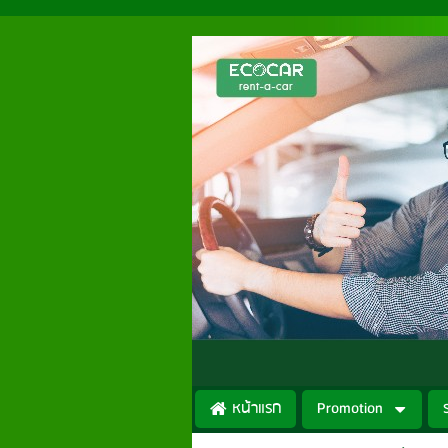
หน้าแรก
Promotion