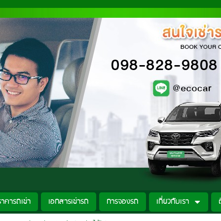
ราคารถเช่า
เอกสารเช่ารถ
การจองรถ
เกี่ยวกับเรา