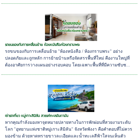
รถขนของกับการเคลื่อนย้าย ห้องหนังสือ/ห้องกราบพระ
รถขนของกับการเคลื่อนย้าย "ห้องหนังสือ / ห้องกราบพระ" อย่าง
ปลอดภัยและถูกหลัก การย้ายบ้านหรือจัดสรรพื้นที่ใหม่ คืองานใหญ่ที่
ต้องอาศัยการวางแผนอย่างรอบคอบ โดยเฉพาะพื้นที่ที่มีความซับซ...
เช่ารถเที่ยว หมู่เกาะสิมิลัน สวรรค์ทะเลอันดามัน
หากคุณกำลังมองหาจุดหมายปลายทางในการพักผ่อนที่สวยงามระดับ
โลก "อุทยานแห่งชาติหมู่เกาะสิมิลัน" จังหวัดพังงา คือคำตอบที่ไม่ควร
มองข้าม ด้วยหาดทรายขาวละเอียดและน้ำทะเลสีฟ้าใสจนเห็นตัว