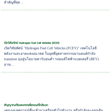
สำคัญที่สุด ...
เปิดวิสัยทัศน์ Hydrogen Fuel Cell Vehicles (FCEV)
เปิดวิสัยทัศน์ "Hydrogen Fuel Cell Vehicles (FCEV)" เทคโนโลยี
พลังงานสะอาดแห่งอนาคต ในยุคที่อุตสาหกรรมยานยนต์กำลัง
transition มุ่งสู่นโยบายคาร์บอนต่ำ รถยนต์ไฟฟ้าแบตเตอรี่ (BEV)
อาจเ...
สัญญาณเตือนแบตเตอรี่รถยนต์ใกล้หมด
เคยเจอเหตุการณ์ตื่นเช้ามาเตรียมตัวไปทำงาน หรือกำลังจะออกเดิน