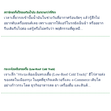
สตาร์ทรถทิ้งไว้ตอนเติมน้ำมัน อันตรายกว่าที่คิด!
เวลาเลี้ยวรถเข้าปั๊มน้ำมันในช่วงวันที่อากาศร้อนจัดๆ แล้วรู้สึกไม่
อยากดับเครื่องยนต์เลย เพราะอยากให้แอร์ในรถยังเย็นฉ่ำ หรืออยาก
รีบเติมรีบไปต่อ แต่รู้หรือไม่ครับว่า พฤติกรรมที่ดูเหมื...
กระบะห้องเย็นทรงเตี้ย (Low-Roof Cold Truck)
เจาะลึก "กระบะห้องเย็นทรงเตี้ย (Low-Roof Cold Truck)" ฮีโร่สายส่ง
ของสดในเมืองกรุง ในยุคที่ธุรกิจเดลิเวอรี่และ e-Commerce เติบโต
อย่างก้าวกระโดด ธุรกิจอาหารสด ยา เครื่องดื่ม และสินค้...