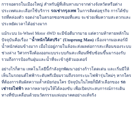
การจอดรถในเมืองใหญ่ สำหรับผู้ที่เดินทางมาจากต่างจังหวัดหรือต่าง
ประเทศและเลือกใช้บริการ
รถเช่ากรุงเทพ
ในการติดต่อธุรกิจ การได้ขับ
รถที่คล่องตัว จอดง่ายในตรอกซอกซอยที่แคบ จะช่วยเพิ่มความสะดวกและ
ประหยัดเวลาได้อย่างมาก
แม้ระบบ In-Wheel Motor 4WD จะมีข้อดีมากมาย แต่ความท้าทายหลักใน
ปัจจุบันคือเรื่อง
"น้ำหนักใต้สปริง" (Unsprung Mass)
เนื่องจากมอเตอร์มี
น้ำหนักค่อนข้างมาก เมื่อไปอยู่ภายในล้อจะส่งผลต่อการสะเทือนของระบบ
ช่วงล่าง วิศวกรจึงต้องออกแบบระบบกันสะเทือนที่ซับซ้อนขึ้นมารองรับ
รวมถึงการป้องกันฝุ่นและน้ำที่จะเข้าสู่ตัวมอเตอร์
อย่างไรก็ตาม เทคโนโลยีนี้กำลังถูกพัฒนาอย่างก้าวโดดเด่น และเริ่มมีให้
เห็นในรถยนต์ไฟฟ้าระดับพรีเมียมรวมถึงรถกระบะไฟฟ้ารุ่นใหม่ๆ หากใคร
ที่ต้องการสัมผัสความล้ำสมัยก่อนใคร ปัจจุบันในไทยก็มีตัวเลือกของ
รถ
เช่ารถไฟฟ้า
หลากหลายรุ่นให้ได้ลองขับ เพื่อเปิดประสบการณ์การเดิน
ทางที่ขับเคลื่อนด้วยนวัตกรรมแห่งอนาคตอย่างแท้จริง