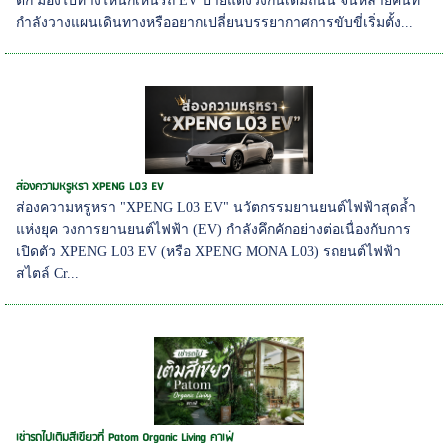
ตก มองไปทางไหนก็เห็นรถ EV ป้ายแดงวิ่งกันเต็มถนน จนหลายคนที่
กำลังวางแผนเดินทางหรืออยากเปลี่ยนบรรยากาศการขับขี่เริ่มตั้ง...
ส่องความหรูหรา XPENG L03 EV
ส่องความหรูหรา "XPENG L03 EV" นวัตกรรมยานยนต์ไฟฟ้าสุดล้ำ
แห่งยุค วงการยานยนต์ไฟฟ้า (EV) กำลังคึกคักอย่างต่อเนื่องกับการ
เปิดตัว XPENG L03 EV (หรือ XPENG MONA L03) รถยนต์ไฟฟ้า
สไตล์ Cr...
เช่ารถไปเติมสีเขียวที่ Patom Organic Living คาเฟ่