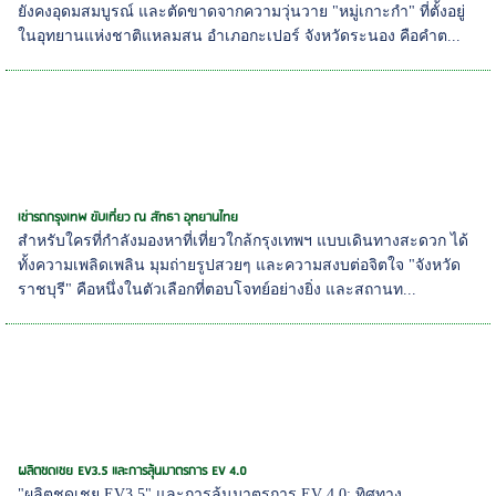
ยังคงอุดมสมบูรณ์ และตัดขาดจากความวุ่นวาย "หมู่เกาะกำ" ที่ตั้งอยู่
ในอุทยานแห่งชาติแหลมสน อำเภอกะเปอร์ จังหวัดระนอง คือคำต...
เช่ารถกรุงเทพ ขับเที่ยว ณ สัทธา อุทยานไทย
สำหรับใครที่กำลังมองหาที่เที่ยวใกล้กรุงเทพฯ แบบเดินทางสะดวก ได้
ทั้งความเพลิดเพลิน มุมถ่ายรูปสวยๆ และความสงบต่อจิตใจ "จังหวัด
ราชบุรี" คือหนึ่งในตัวเลือกที่ตอบโจทย์อย่างยิ่ง และสถานท...
ผลิตชดเชย EV3.5 และการลุ้นมาตรการ EV 4.0
"ผลิตชดเชย EV3.5" และการลุ้นมาตรการ EV 4.0: ทิศทาง