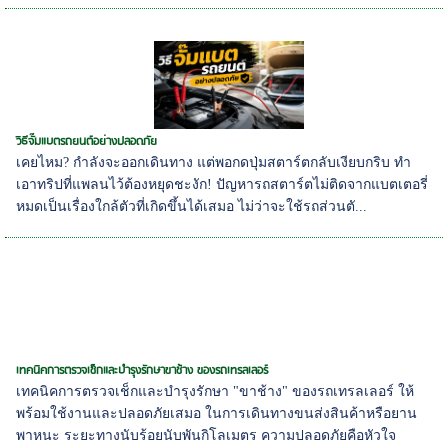
วิธีจั๊มแบตรถยนต์อย่างปลอดภัย
เคยไหม? กำลังจะออกเดินทาง แต่พอกดปุ่มสตาร์ตกลับเงียบกริบ ทำ
เอาทริปที่แพลนไว้ต้องหยุดชะงัก! ปัญหารถสตาร์ตไม่ติดจากแบตเตอรี่
หมดเป็นเรื่องใกล้ตัวที่เกิดขึ้นได้เสมอ ไม่ว่าจะใช้รถส่วนตั...
เทคนิคการตรวจเช็กและบำรุงรักษาขาช้าง ของรถเทรลเลอร์
เทคนิคการตรวจเช็กและบำรุงรักษา "ขาช้าง" ของรถเทรลเลอร์ ให้
พร้อมใช้งานและปลอดภัยเสมอ ในการเดินทางขนส่งสินค้าหรือยาน
พาหนะ ระยะทางนับร้อยนับพันกิโลเมตร ความปลอดภัยคือหัวใจ