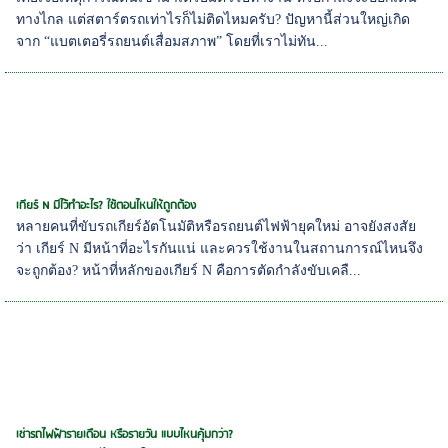
ทางไกล แต่สตาร์ตรถเท่าไรก็ไม่ติดไหมครับ? ปัญหานี้ส่วนใหญ่เกิด
จาก “แบตเตอรี่รถยนต์เสื่อมสภาพ” โดยที่เราไม่ทัน...
เกียร์ N มีไว้ทำอะไร? ใช้ตอนไหนให้ถูกต้อง
หลายคนที่ขับรถเกียร์อัตโนมัติหรือรถยนต์ไฟฟ้ายุคใหม่ อาจยังสงสัย
ว่า เกียร์ N มีหน้าที่อะไรกันแน่ และควรใช้งานในสถานการณ์ไหนจึง
จะถูกต้อง? หน้าที่หลักของเกียร์ N คือการตัดกำลังขับเคลื...
เช่ารถไฟฟ้ารายเดือน หรือรายวัน แบบไหนคุ้มกว่า?