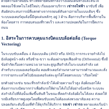
ด้วยความล้ำสมัยนี้ ทำให้หลายคนที่กำลังวางแผนเดินทางและสนใจ
ทดลองใช้เทคโนโลยีใหม่ๆ เริ่มมองหาบริการ
เช่ารถไฟฟ้า
มาขับขี่ เพื่อ
สัมผัสประสบการณ์ที่แตกต่างจากรถยนต์สันดาปภายในแบบเดิมๆ ซึ่ง
ระบบมอเตอร์ดุมล้อนี้มีจุดเด่นหลักๆ อยู่ 3 ด้าน คือการบริหารพื้นที่ภายใน
ห้องโดยสาร การตอบสนองที่รวดเร็ว และความปลอดภัยในการยึดเกาะ
ถนน
1. อิสระในการควบคุมแรงบิดแบบล้อต่อล้อ (Torque
Vectoring)
ในระบบขับเคลื่อน 4 ล้อแบบเดิม (4WD หรือ AWD) การกระจายกำลังไป
ยังล้อคู่หน้า-หลัง หรือซ้าย-ขวา จะต้องผ่านชุดเฟืองท้าย (Differential) ซึ่งมี
ข้อจำกัดเรื่องความหน่วงเวลาและสูญเสียกำลังในระบบส่งกำลัง แต่
สำหรับระบบมอเตอร์ดุมล้อ คอมพิวเตอร์ส่วนกลางสามารถคำนวณและสั่ง
การจ่ายกระแสไฟไปยังมอเตอร์แต่ละลูกได้โดยตรงแบบ "เรียลไทม์"
ยกตัวอย่างเช่น ขณะที่รถกำลังเข้าโค้งด้วยความเร็วสูง ล้อฝั่งนอกโค้ง
ต้องการแรงบิดมากกว่าเพื่อดันรถให้ผ่านโค้งไปได้อย่างนิ่งสนิท ระบบจะ
ส่งกำลังไปที่ล้อนั้นเพิ่มขึ้นทันที ในขณะที่ลดกำลังล้อฝั่งในโค้งลง ส่งผลให้
รถมีเสถียรภาพสูงสุดโดยที่คนขับแทบไม่ต้องแต่งพวงมาลัยเลย ความ
ปลอดภัยระดับนี้เองที่ทำให้ธุรกิจให้บริการ
รถเช่า
เช่ารถ
หลายแห่งเริ่มนำ