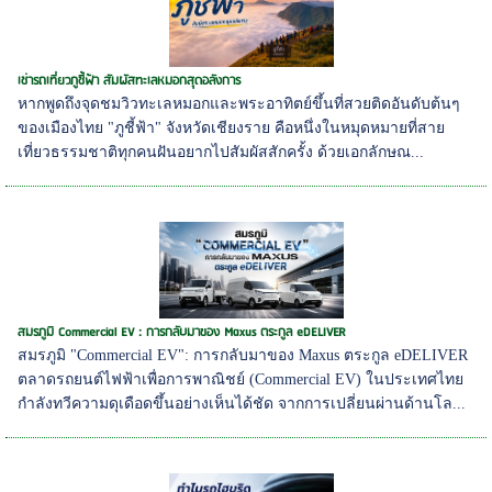
เช่ารถเที่ยวภูชี้ฟ้า สัมผัสทะเลหมอกสุดอลังการ
หากพูดถึงจุดชมวิวทะเลหมอกและพระอาทิตย์ขึ้นที่สวยติดอันดับต้นๆ
ของเมืองไทย "ภูชี้ฟ้า" จังหวัดเชียงราย คือหนึ่งในหมุดหมายที่สาย
เที่ยวธรรมชาติทุกคนฝันอยากไปสัมผัสสักครั้ง ด้วยเอกลักษณ...
สมรภูมิ Commercial EV : การกลับมาของ Maxus ตระกูล eDELIVER
สมรภูมิ "Commercial EV": การกลับมาของ Maxus ตระกูล eDELIVER
ตลาดรถยนต์ไฟฟ้าเพื่อการพาณิชย์ (Commercial EV) ในประเทศไทย
กำลังทวีความดุเดือดขึ้นอย่างเห็นได้ชัด จากการเปลี่ยนผ่านด้านโล...