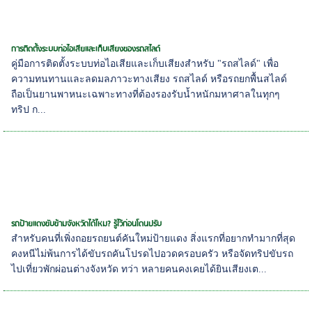
การติดตั้งระบบท่อไอเสียและเก็บเสียงของรถสไลด์
คู่มือการติดตั้งระบบท่อไอเสียและเก็บเสียงสำหรับ "รถสไลด์" เพื่อ
ความทนทานและลดมลภาวะทางเสียง รถสไลด์ หรือรถยกพื้นสไลด์
ถือเป็นยานพาหนะเฉพาะทางที่ต้องรองรับน้ำหนักมหาศาลในทุกๆ
ทริป ก...
รถป้ายแดงขับข้ามจังหวัดได้ไหม? รู้ไว้ก่อนโดนปรับ
สำหรับคนที่เพิ่งถอยรถยนต์คันใหม่ป้ายแดง สิ่งแรกที่อยากทำมากที่สุด
คงหนีไม่พ้นการได้ขับรถคันโปรดไปอวดครอบครัว หรือจัดทริปขับรถ
ไปเที่ยวพักผ่อนต่างจังหวัด ทว่า หลายคนคงเคยได้ยินเสียงเต...