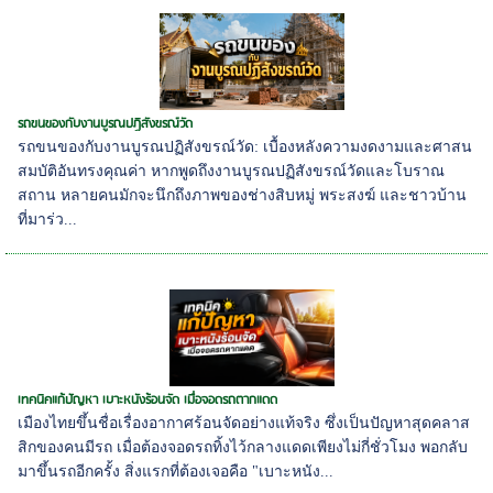
รถขนของกับงานบูรณปฏิสังขรณ์วัด
รถขนของกับงานบูรณปฏิสังขรณ์วัด: เบื้องหลังความงดงามและศาสน
สมบัติอันทรงคุณค่า หากพูดถึงงานบูรณปฏิสังขรณ์วัดและโบราณ
สถาน หลายคนมักจะนึกถึงภาพของช่างสิบหมู่ พระสงฆ์ และชาวบ้าน
ที่มาร่ว...
เทคนิคแก้ปัญหา เบาะหนังร้อนจัด เมื่อจอดรถตากแดด
เมืองไทยขึ้นชื่อเรื่องอากาศร้อนจัดอย่างแท้จริง ซึ่งเป็นปัญหาสุดคลาส
สิกของคนมีรถ เมื่อต้องจอดรถทิ้งไว้กลางแดดเพียงไม่กี่ชั่วโมง พอกลับ
มาขึ้นรถอีกครั้ง สิ่งแรกที่ต้องเจอคือ "เบาะหนัง...