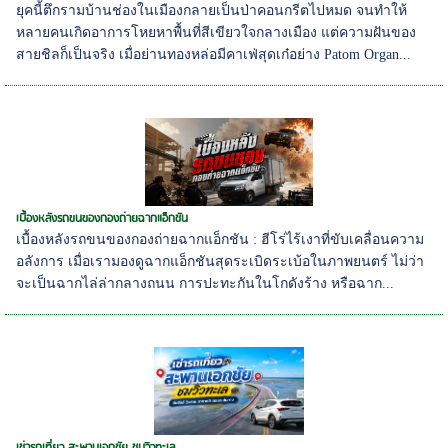
ยุคนี้ตึกรามบ้านช่องในเมืองกลายเป็นป่าคอนกรีตไปหมด จนทำให้
หลายคนเกิดอาการโหยหาพื้นที่สีเขียวใจกลางเมือง แต่ความฝันของ
สายชิลก็เป็นจริง เมื่อย่านทองหล่อมีคาเฟ่สุดเก๋อย่าง Patom Organ...
เบื้องหลังรถขนของกองถ่ายฉากแอ็กชัน
เบื้องหลังรถขนของกองถ่ายฉากแอ็กชัน : ฮีโร่ไร้เงาที่ขับเคลื่อนความ
อลังการ เมื่อเรามองดูฉากแอ็กชันสุดระเบิดระเบ้อในภาพยนตร์ ไม่ว่า
จะเป็นฉากไล่ล่ากลางถนน การปะทะกันในโกดังร้าง หรือฉาก...
เช่ารถเที่ยว สะพานเอกชัย ชมวิวทะเล