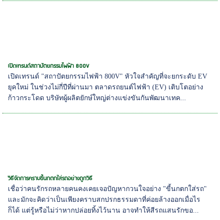
เปิดเทรนด์สถาปัตยกรรมไฟฟ้า 800V
เปิดเทรนด์ "สถาปัตยกรรมไฟฟ้า 800V" หัวใจสำคัญที่จะยกระดับ EV
ยุคใหม่ ในช่วงไม่กี่ปีที่ผ่านมา ตลาดรถยนต์ไฟฟ้า (EV) เติบโตอย่าง
ก้าวกระโดด บริษัทผู้ผลิตยักษ์ใหญ่ต่างแข่งขันกันพัฒนาเทค...
วิธีจัดการคราบขี้นกตกใส่รถอย่างถูกวิธี
เชื่อว่าคนรักรถหลายคนคงเคยเจอปัญหากวนใจอย่าง "ขี้นกตกใส่รถ"
และมักจะคิดว่าเป็นเพียงคราบสกปรกธรรมดาที่ค่อยล้างออกเมื่อไร
ก็ได้ แต่รู้หรือไม่ว่าหากปล่อยทิ้งไว้นาน อาจทำให้สีรถแสนรักขอ...