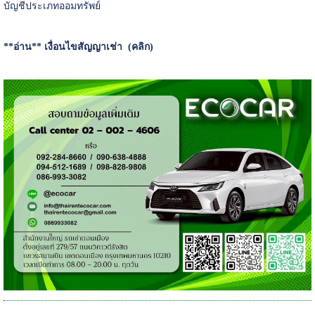
บัญชีประเภทออมทรัพย์
**อ่าน**
เงื่อนไขสัญญาเช่า (คลิก)