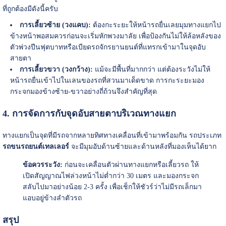
ที่ถูกต้องมีดังนี้ครับ
การเลี้ยวซ้าย (วงแคบ):
ต้องกะระยะให้หน้ารถยื่นเลยมุมทางแยกไป
ข้างหน้าพอสมควรก่อนจะเริ่มหักพวงมาลัย เพื่อป้องกันไม่ให้ล้อหลังของ
ตัวพ่วงปีนฟุตบาทหรือเบียดรถจักรยานยนต์ที่แทรกเข้ามาในจุดอับ
สายตา
การเลี้ยวขวา (วงกว้าง):
แม้จะมีพื้นที่มากกว่า แต่ต้องระวังไม่ให้
หน้ารถยื่นเข้าไปในเลนของรถที่สวนมาเด็ดขาด การกะระยะมอง
กระจกมองข้างซ้าย-ขวาอย่างถี่ถ้วนจึงสำคัญที่สุด
4. การจัดการกับจุดอับสายตาบริเวณทางแยก
ทางแยกเป็นจุดที่มีรถจากหลายทิศทางเคลื่อนที่เข้ามาพร้อมกัน รถประเภท
รถขนรถยนต์เทลเลอร์
จะมีมุมอับด้านซ้ายและด้านหลังที่มองเห็นได้ยาก
ข้อควรระวัง:
ก่อนจะเคลื่อนตัวผ่านทางแยกหรือเลี้ยวรถ ให้
เปิดสัญญาณไฟล่วงหน้าไม่ต่ำกว่า 30 เมตร และมองกระจก
สลับไปมาอย่างน้อย 2-3 ครั้ง เพื่อเช็กให้ชัวร์ว่าไม่มีรถเล็กมา
แอบอยู่ข้างลำตัวรถ
สรุป