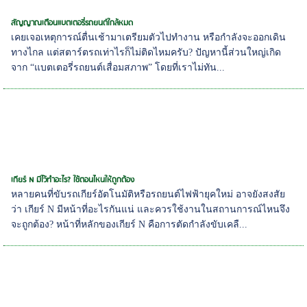
สัญญาณเตือนแบตเตอรี่รถยนต์ใกล้หมด
เคยเจอเหตุการณ์ตื่นเช้ามาเตรียมตัวไปทำงาน หรือกำลังจะออกเดิน
ทางไกล แต่สตาร์ตรถเท่าไรก็ไม่ติดไหมครับ? ปัญหานี้ส่วนใหญ่เกิด
จาก “แบตเตอรี่รถยนต์เสื่อมสภาพ” โดยที่เราไม่ทัน...
เกียร์ N มีไว้ทำอะไร? ใช้ตอนไหนให้ถูกต้อง
หลายคนที่ขับรถเกียร์อัตโนมัติหรือรถยนต์ไฟฟ้ายุคใหม่ อาจยังสงสัย
ว่า เกียร์ N มีหน้าที่อะไรกันแน่ และควรใช้งานในสถานการณ์ไหนจึง
จะถูกต้อง? หน้าที่หลักของเกียร์ N คือการตัดกำลังขับเคลื...