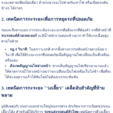
ระยะพลาดเพียงนิดเดียว ท้ายรถอาจจะไปฟาดกับเสาไฟ หรือเบียดรถคัน
ข้างๆ ได้ง่ายๆ
2. เทคนิคการกะระยะเพื่อการหยุดรถที่ปลอดภัย
ก่อนจะถึงทางแยก การประเมินระยะเบรกคือสิ่งแรกที่ต้องทำ รถที่ทำหน้าที่
ขนรถยนต์ด้วยเทลเลอร์
จะมีน้ำหนักรวมค่อนข้างมาก ทำให้แรงเฉื่อยสูง
ตามไปด้วย
กฎ 4 วินาที:
ในสภาวะปกติ ควรทิ้งห่างจากรถคันหน้าอย่างน้อย 4
วินาที เพื่อให้มีระยะเบรกที่ปลอดภัยเมื่อสัญญาณไฟเปลี่ยนเป็นสีเหลือง
หรือแดง
สังเกตสัญญาณไฟล่วงหน้า:
หากเห็นสัญญาณไฟเขียวมานานแล้ว
ให้คาดการณ์ไว้ล่วงหน้าเลยว่าจะเปลี่ยนเป็นไฟเหลืองในไม่ช้า เพื่อที่จะ
ได้ชะลอความเร็วได้ทันโดยไม่ต้องเบรกกะทันหัน
3. เทคนิคการกะระยะ "วงเลี้ยว" เคล็ดลับสำคัญที่ห้าม
พลาด
อุบัติเหตุบริเวณทางแยกส่วนใหญ่ของรถพ่วง มักเกิดจากการเบียดชนขณะ
เลี้ยวโค้ง สำหรับผู้ให้บริการ
รถขนส่งรถยนต์ทั่วไทย
เทคนิคการตีวงเลี้ยว