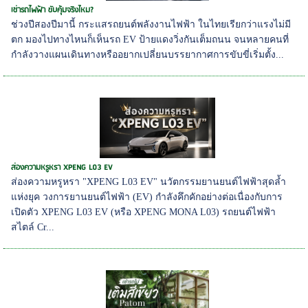
เช่ารถไฟฟ้า ขับคุ้มจริงไหม?
ช่วงปีสองปีมานี้ กระแสรถยนต์พลังงานไฟฟ้า ในไทยเรียกว่าแรงไม่มี
ตก มองไปทางไหนก็เห็นรถ EV ป้ายแดงวิ่งกันเต็มถนน จนหลายคนที่
กำลังวางแผนเดินทางหรืออยากเปลี่ยนบรรยากาศการขับขี่เริ่มตั้ง...
ส่องความหรูหรา XPENG L03 EV
ส่องความหรูหรา "XPENG L03 EV" นวัตกรรมยานยนต์ไฟฟ้าสุดล้ำ
แห่งยุค วงการยานยนต์ไฟฟ้า (EV) กำลังคึกคักอย่างต่อเนื่องกับการ
เปิดตัว XPENG L03 EV (หรือ XPENG MONA L03) รถยนต์ไฟฟ้า
สไตล์ Cr...