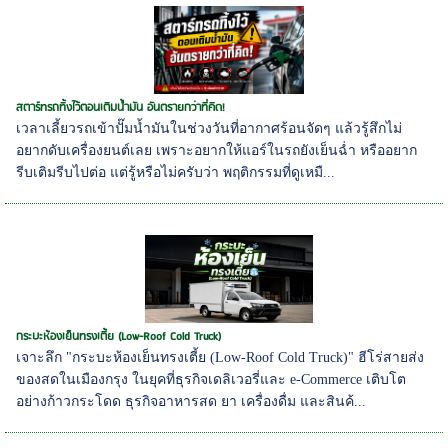
สตาร์ทรถทิ้งไว้ตอนเติมน้ำมัน อันตรายกว่าที่คิด!
เวลาเลี้ยวรถเข้าปั๊มน้ำมันในช่วงวันที่อากาศร้อนจัดๆ แล้วรู้สึกไม่
อยากดับเครื่องยนต์เลย เพราะอยากให้แอร์ในรถยังเย็นฉ่ำ หรืออยาก
รีบเติมรีบไปต่อ แต่รู้หรือไม่ครับว่า พฤติกรรมที่ดูเหมื...
กระบะห้องเย็นทรงเตี้ย (Low-Roof Cold Truck)
เจาะลึก "กระบะห้องเย็นทรงเตี้ย (Low-Roof Cold Truck)" ฮีโร่สายส่ง
ของสดในเมืองกรุง ในยุคที่ธุรกิจเดลิเวอรี่และ e-Commerce เติบโต
อย่างก้าวกระโดด ธุรกิจอาหารสด ยา เครื่องดื่ม และสินค้...