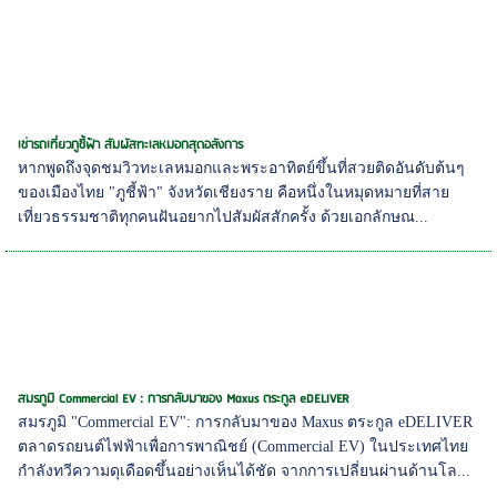
เช่ารถเที่ยวภูชี้ฟ้า สัมผัสทะเลหมอกสุดอลังการ
หากพูดถึงจุดชมวิวทะเลหมอกและพระอาทิตย์ขึ้นที่สวยติดอันดับต้นๆ
ของเมืองไทย "ภูชี้ฟ้า" จังหวัดเชียงราย คือหนึ่งในหมุดหมายที่สาย
เที่ยวธรรมชาติทุกคนฝันอยากไปสัมผัสสักครั้ง ด้วยเอกลักษณ...
สมรภูมิ Commercial EV : การกลับมาของ Maxus ตระกูล eDELIVER
สมรภูมิ "Commercial EV": การกลับมาของ Maxus ตระกูล eDELIVER
ตลาดรถยนต์ไฟฟ้าเพื่อการพาณิชย์ (Commercial EV) ในประเทศไทย
กำลังทวีความดุเดือดขึ้นอย่างเห็นได้ชัด จากการเปลี่ยนผ่านด้านโล...