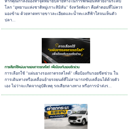
หากคุณกำลังมองหาจุดหมายปลายทางในการพักผ่อนที่สวยงามระดับ
โลก "อุทยานแห่งชาติหมู่เกาะสิมิลัน" จังหวัดพังงา คือคำตอบที่ไม่ควร
มองข้าม ด้วยหาดทรายขาวละเอียดและน้ำทะเลสีฟ้าใสจนเห็นตัว
ปลา...
การเลือกใช้แผ่นยางรองถาดรถสไลด์ เพื่อป้องกันรอยขีดข่วน
การเลือกใช้ "แผ่นยางรองถาดรถสไลด์" เพื่อป้องกันรอยขีดข่วน ใน
การเดินทางหรือเคลื่อนย้ายรถยนต์ที่ไม่สามารถขับเคลื่อนได้ด้วยตัว
เอง ไม่ว่าจะเกิดจากอุบัติเหตุ รถเสียกลางทาง หรือการนำส่งร...