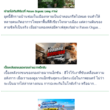
เช่ารถไปเติมสีเขียวที่ Patom Organic Living คาเฟ่
ยุคนี้ตึกรามบ้านช่องในเมืองกลายเป็นป่าคอนกรีตไปหมด จนทำให้
หลายคนเกิดอาการโหยหาพื้นที่สีเขียวใจกลางเมือง แต่ความฝันของ
สายชิลก็เป็นจริง เมื่อย่านทองหล่อมีคาเฟ่สุดเก๋อย่าง Patom Organ...
เบื้องหลังรถขนของกองถ่ายฉากแอ็กชัน
เบื้องหลังรถขนของกองถ่ายฉากแอ็กชัน : ฮีโร่ไร้เงาที่ขับเคลื่อนความ
อลังการ เมื่อเรามองดูฉากแอ็กชันสุดระเบิดระเบ้อในภาพยนตร์ ไม่ว่า
จะเป็นฉากไล่ล่ากลางถนน การปะทะกันในโกดังร้าง หรือฉาก...