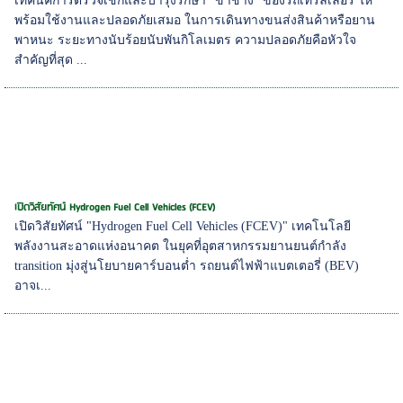
เทคนิคการตรวจเช็กและบำรุงรักษา "ขาช้าง" ของรถเทรลเลอร์ ให้
พร้อมใช้งานและปลอดภัยเสมอ ในการเดินทางขนส่งสินค้าหรือยาน
พาหนะ ระยะทางนับร้อยนับพันกิโลเมตร ความปลอดภัยคือหัวใจ
สำคัญที่สุด ...
เปิดวิสัยทัศน์ Hydrogen Fuel Cell Vehicles (FCEV)
เปิดวิสัยทัศน์ "Hydrogen Fuel Cell Vehicles (FCEV)" เทคโนโลยี
พลังงานสะอาดแห่งอนาคต ในยุคที่อุตสาหกรรมยานยนต์กำลัง
transition มุ่งสู่นโยบายคาร์บอนต่ำ รถยนต์ไฟฟ้าแบตเตอรี่ (BEV)
อาจเ...