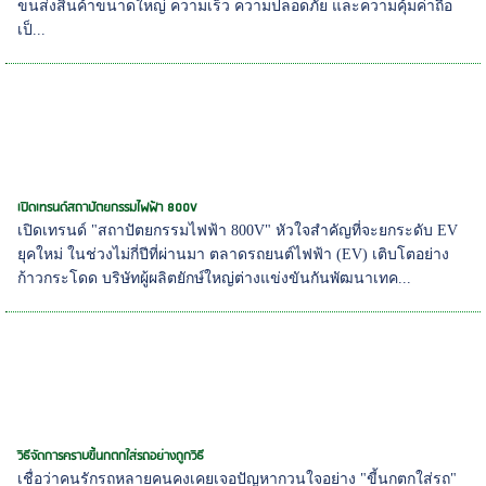
ขนส่งสินค้าขนาดใหญ่ ความเร็ว ความปลอดภัย และความคุ้มค่าถือ
เป็...
เปิดเทรนด์สถาปัตยกรรมไฟฟ้า 800V
เปิดเทรนด์ "สถาปัตยกรรมไฟฟ้า 800V" หัวใจสำคัญที่จะยกระดับ EV
ยุคใหม่ ในช่วงไม่กี่ปีที่ผ่านมา ตลาดรถยนต์ไฟฟ้า (EV) เติบโตอย่าง
ก้าวกระโดด บริษัทผู้ผลิตยักษ์ใหญ่ต่างแข่งขันกันพัฒนาเทค...
วิธีจัดการคราบขี้นกตกใส่รถอย่างถูกวิธี
เชื่อว่าคนรักรถหลายคนคงเคยเจอปัญหากวนใจอย่าง "ขี้นกตกใส่รถ"