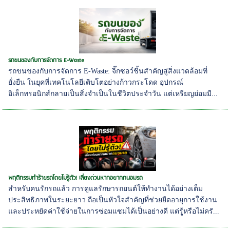
รถขนของกับการจัดการ E-Waste
รถขนของกับการจัดการ E-Waste: จิ๊กซอว์ชิ้นสำคัญสู่สิ่งแวดล้อมที่
ยั่งยืน ในยุคที่เทคโนโลยีเติบโตอย่างก้าวกระโดด อุปกรณ์
อิเล็กทรอนิกส์กลายเป็นสิ่งจำเป็นในชีวิตประจำวัน แต่เหรียญย่อมมี...
พฤติกรรมทำร้ายรถโดยไม่รู้ตัว! เลี่ยงด่วนหากอยากถนอมรถ
สำหรับคนรักรถแล้ว การดูแลรักษารถยนต์ให้ทำงานได้อย่างเต็ม
ประสิทธิภาพในระยะยาว ถือเป็นหัวใจสำคัญที่ช่วยยืดอายุการใช้งาน
และประหยัดค่าใช้จ่ายในการซ่อมแซมได้เป็นอย่างดี แต่รู้หรือไม่ครั...