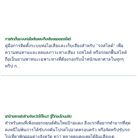
การติดตั้งระบบท่อไอเสียและเก็บเสียงของรถสไลด์
คู่มือการติดตั้งระบบท่อไอเสียและเก็บเสียงสำหรับ "รถสไลด์" เพื่อ
ความทนทานและลดมลภาวะทางเสียง รถสไลด์ หรือรถยกพื้นสไลด์
ถือเป็นยานพาหนะเฉพาะทางที่ต้องรองรับน้ำหนักมหาศาลในทุกๆ
ทริป ก...
รถป้ายแดงขับข้ามจังหวัดได้ไหม? รู้ไว้ก่อนโดนปรับ
สำหรับคนที่เพิ่งถอยรถยนต์คันใหม่ป้ายแดง สิ่งแรกที่อยากทำมากที่สุด
คงหนีไม่พ้นการได้ขับรถคันโปรดไปอวดครอบครัว หรือจัดทริปขับรถ
ไปเที่ยวพักผ่อนต่างจังหวัด ทว่า หลายคนคงเคยได้ยินเสียงเต...