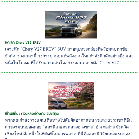
เจาะลึก Chery V27 EREV
เจาะลึก "Chery V27 EREV" SUV สายลุยทรงกล่องที่พร้อมลบทุกข้อ
จำกัด ช่วงเวลานี้ วงการยานยนต์พลังงานใหม่กำลังคึกคักอย่างยิ่ง และ
หนึ่งในโมเดลที่ได้รับความสนใจอย่างถล่มทลายคือ Chery V27 ...
เช่ารถเที่ยว ดอยหลวงอ่างขาง ชมซากุระ
หากคุณกำลังวางแผนเดินทางไปสัมผัสอากาศหนาวและธรรมชาติอัน
สวยงามบนยอดดอย "สถานีเกษตรหลวงอ่างขาง" อำเภอฝาง จังหวัด
เชียงใหม่ คือหนึ่งในพิกัดที่ไม่ควรพลาด ที่นี่คือสถานีวิจัยแห่งแรกของ