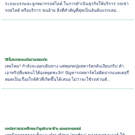
ระบบเบรกและลูกหมากรถสไลด์ ในการดำเนินธุรกิจให้บริการ รถเช่า
รถสไลด์ หรือบริการ ขนย้าย สิ่งที่สำคัญที่สุดเป็นอันดับแรกเสม...
วิธีจั๊มแบตรถยนต์อย่างปลอดภัย
เคยไหม? กำลังจะออกเดินทาง แต่พอกดปุ่มสตาร์ตกลับเงียบกริบ ทำ
เอาทริปที่แพลนไว้ต้องหยุดชะงัก! ปัญหารถสตาร์ตไม่ติดจากแบตเตอรี่
หมดเป็นเรื่องใกล้ตัวที่เกิดขึ้นได้เสมอ ไม่ว่าจะใช้รถส่วนตั...
เทคนิคการตรวจเช็กและบำรุงรักษาขาช้าง ของรถเทรลเลอร์