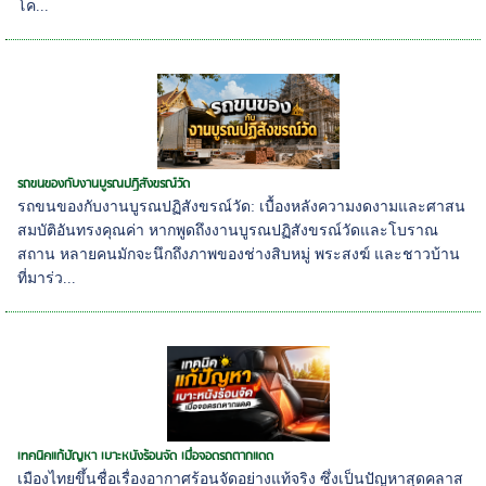
โค...
รถขนของกับงานบูรณปฏิสังขรณ์วัด
รถขนของกับงานบูรณปฏิสังขรณ์วัด: เบื้องหลังความงดงามและศาสน
สมบัติอันทรงคุณค่า หากพูดถึงงานบูรณปฏิสังขรณ์วัดและโบราณ
สถาน หลายคนมักจะนึกถึงภาพของช่างสิบหมู่ พระสงฆ์ และชาวบ้าน
ที่มาร่ว...
เทคนิคแก้ปัญหา เบาะหนังร้อนจัด เมื่อจอดรถตากแดด
เมืองไทยขึ้นชื่อเรื่องอากาศร้อนจัดอย่างแท้จริง ซึ่งเป็นปัญหาสุดคลาส