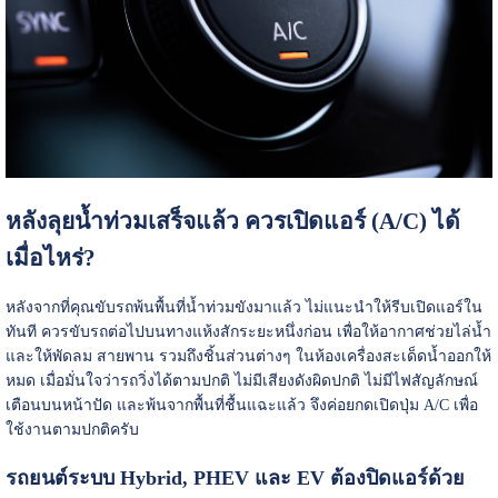
หลังลุยน้ำท่วมเสร็จแล้ว ควรเปิดแอร์ (A/C) ได้
เมื่อไหร่?
หลังจากที่คุณขับรถพ้นพื้นที่น้ำท่วมขังมาแล้ว ไม่แนะนำให้รีบเปิดแอร์ใน
ทันที ควรขับรถต่อไปบนทางแห้งสักระยะหนึ่งก่อน เพื่อให้อากาศช่วยไล่น้ำ
และให้พัดลม สายพาน รวมถึงชิ้นส่วนต่างๆ ในห้องเครื่องสะเด็ดน้ำออกให้
หมด เมื่อมั่นใจว่ารถวิ่งได้ตามปกติ ไม่มีเสียงดังผิดปกติ ไม่มีไฟสัญลักษณ์
เตือนบนหน้าปัด และพ้นจากพื้นที่ชื้นแฉะแล้ว จึงค่อยกดเปิดปุ่ม A/C เพื่อ
ใช้งานตามปกติครับ
รถยนต์ระบบ Hybrid, PHEV และ EV ต้องปิดแอร์ด้วย