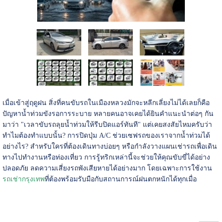
เมื่อเข้าสู่ฤดูฝน สิ่งที่คนขับรถในเมืองหลวงมักจะหลีกเลี่ยงไม่ได้เลยก็คือ
ปัญหาน้ำท่วมขังรอการระบาย หลายคนอาจเคยได้ยินคำแนะนำต่อๆ กัน
มาว่า "เวลาขับรถลุยน้ำท่วมให้รีบปิดแอร์ทันที" แต่เคยสงสัยไหมครับว่า
ทำไมต้องทำแบบนั้น? การปิดปุ่ม A/C ช่วยเซฟรถของเราจากน้ำท่วมได้
อย่างไร? สำหรับใครที่ต้องเดินทางบ่อยๆ หรือกำลังวางแผนเช่ารถเพื่อเดิน
ทางไปทำงานหรือท่องเที่ยว การรู้ทริกเหล่านี้จะช่วยให้คุณขับขี่ได้อย่าง
ปลอดภัย ลดความเสี่ยงรถพังเสียหายได้อย่างมาก โดยเฉพาะการใช้งาน
รถเช่ากรุงเทพ
ที่ต้องพร้อมรับมือกับสถานการณ์ฝนตกหนักได้ทุกเมื่อ