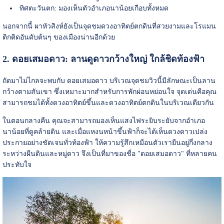
ทิศตะวันตก: มองเห็นตัวอำเภอนาน้อยเกือบทั้งหมด
นอกจากนี้ ผาหัวสิงห์ยังเป็นจุดชมดวงอาทิตย์ตกดินที่สวยงามและโรแมน
ติกติดอันดับต้นๆ ของเมืองน่านอีกด้วย
2. ดอยเสมอดาว: ลานดูดาวกว้างใหญ่ ใกล้ชิดท้องฟ้า
ถัดมาไม่ไกลจะพบกับ ดอยเสมอดาว บริเวณจุดชมวิวนี้มีลักษณะเป็นลาน
กว้างตามสันเขา ซึ่งเหมาะมากสำหรับการพักผ่อนหย่อนใจ จุดเด่นคือคุณ
สามารถชมได้ทั้งดวงอาทิตย์ขึ้นและดวงอาทิตย์ตกดินในบริเวณเดียวกัน
ในตอนกลางคืน คุณจะสามารถมองเห็นแสงไฟระยิบระยับจากอำเภอ
นาน้อยที่ดูคล้ายดิน และเมื่อแหงนหน้าขึ้นฟ้าก็จะได้เห็นดวงดาวเปล่ง
ประกายอย่างชัดเจนทั่วท้องฟ้า ให้ความรู้สึกเหมือนตัวเรายืนอยู่กึ่งกลาง
ระหว่างผืนดินและหมู่ดาว จึงเป็นที่มาของชื่อ "ดอยเสมอดาว" ที่หลายคน
ประทับใจ