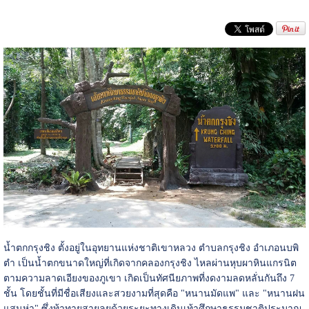
น้ำตกกรุงชิง ตั้งอยู่ในอุทยานแห่งชาติเขาหลวง ตำบลกรุงชิง อำเภอนบพิ
ตำ เป็นน้ำตกขนาดใหญ่ที่เกิดจากคลองกรุงชิง ไหลผ่านหุบผาหินแกรนิต
ตามความลาดเอียงของภูเขา เกิดเป็นทัศนียภาพที่งดงามลดหลั่นกันถึง 7
ชั้น โดยชั้นที่มีชื่อเสียงและสวยงามที่สุดคือ "หนานมัดแพ" และ "หนานฝน
แสนห่า" ซึ่งท้าทายสายลุยด้วยระยะทางเดินเท้าศึกษาธรรมชาติประมาณ