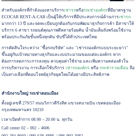
สำหรับองค์กรที่กำลังมองหาบริการ
เช่ารถ
หรือ
รถเช่าองค์กร
ที่มีมาตรฐาน
ECOCAR RENT-A-CAR เป็นผู้ให้บริการที่มีประสบการณ์ด้านการ
เช่ารถ
มากกว่า 13 ปี และจดทะเบียนถูกต้องกับกรมพัฒนาธุรกิจการค้า มีสาขาให้
บริการ 6 สาขา รถยนต์คุณภาพดีหลายร้อยคัน น้ำมันเต็มถังพร้อมใช้งาน
พร้อมประกันภัยชั้นหนึ่งทุกคัน ขับขี่ได้ทั่วประเทศไทย
การตัดสินใจระหว่าง "ซื้อรถบริษัท" และ "เช่ารถองค์กรแบบระยะยาว"
ขึ้นอยู่กับเป้าหมายทางธุรกิจและงบประมาณของแต่ละองค์กร หาก
ต้องการลดภาระการลงทุน ควบคุมค่าใช้จ่าย และเพิ่มความคล่องตัวใน
การบริหารงาน การเลือกใช้บริการ
เช่ารถองค์กร
หรือ
รถเช่ารายเดือน
ถือ
เป็นทางเลือกที่ตอบโจทย์ธุรกิจยุคใหม่ได้อย่างมีประสิทธิภาพ
สำนักงานใหญ่ รถเช่าดอนเมือง
ตั้งอยู่เลขที่ 279/57 ถนนวิภาวดีรังสิต แขวงสนามบิน เขตดอนเมือง
กรุงเทพมหานคร 10210
เวลาเปิดทำการ 08.00 – 20.00 น. ทุกวัน
Call center 02 – 002 – 4606
092-284-8660 / 090-638-4888 / 086-993-3082