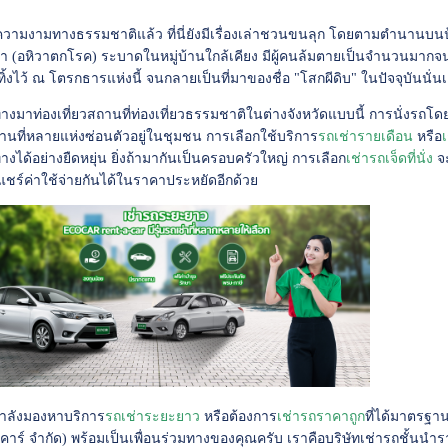
ามงามทางธรรมชาติแล้ว ที่นี่ยังมีเรื่องเล่าชวนขนลุก โดยตามตำนานบนป้ายไม้
่า (อหิวาตกโรค) ระบาดในหมู่บ้านใกล้เคียง มีผู้คนล้มตายเป็นจำนวนมากจน
้งไว้ ณ โตรกธารแห่งนี้ จนกลายเป็นที่มาของชื่อ "โสกผีดิบ" ในปัจจุบันนั่น
างมาท่องเที่ยวสถานที่ท่องเที่ยวธรรมชาติในต่างจังหวัดแบบนี้ การนั่ง
นที่หลายแห่งซ่อนตัวอยู่ในชุมชน การเลือกใช้บริการ
รถเช่ารายเดือน
หรือ
างได้อย่างยืดหยุ่น ยิ่งถ้ามากันเป็นครอบครัวใหญ่ การเลือก
เช่ารถเจ็ดที่นั่ง
จะ
แชร์ค่าใช้จ่ายกันได้ในราคาประหยัดอีกด้วย
ำลังมองหาบริการ
รถเช่าระยะยาว
หรือต้องการ
เช่ารถราคาถูก
ที่ได้มาตรฐ
โก้คาร์ จำกัด) พร้อมเป็นเพื่อนร่วมทางของคุณครับ เราคือบริษัทเช่ารถชั้นนำร