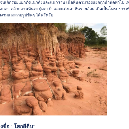
นเกิดรอยแยกทั้งแนวดิ่งและแนวราบ เนื้อหินตามรอยแยกถูกน้ำพัดพาไป เหลือท
ลกตา คล้ายลานหินตะปุ่มตะป่ำและแท่งเสาหินรายล้อม เกิดเป็นโตรกธารหรือ
ามและถ่ายรูปชิคๆ ได้ฟรีครับ
งชื่อ "โสกผีดิบ"