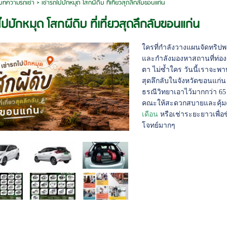
บทความรถเช่า
>
เช่ารถไปปักหมุด โสกผีดิบ ที่เที่ยวสุดลึกลับขอนแก่น
ไปปักหมุด โสกผีดิบ ที่เที่ยวสุดลึกลับขอนแก่น
ใครที่กำลังวางแผนจัดทริปพ
และกำลังมองหาสถานที่ท่อง
ตา ไม่ซ้ำใคร วันนี้เราจะพา
สุดลึกลับในจังหวัดขอนแก่
ธรณีวิทยาเอาไว้มากกว่า 65 
คณะให้สะดวกสบายและคุ้มค่า
เดือน
หรือเช่าระยะยาวเพื่อข
โจทย์มากๆ