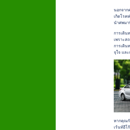
นอกจากคว
เกิดโรคห
นำศพมาทิ
การเดินท
เพราะสถา
การเดินท
จุใจ และ
หากคุณก
เร้นท์อี