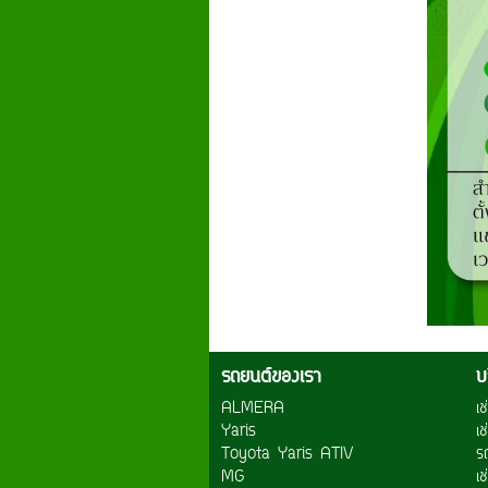
รถยนต์ของเรา
บ
ALMERA
เ
Yaris
เ
Toyota Yaris ATIV
ร
MG
เ