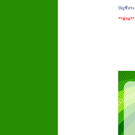
บัญชีประ
**อ่าน*