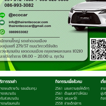
ริการรถเช่า
กิจกรรมเพื่อสังคม
เกี
ช่ารถยนต์รายวัน รอบเมืองกรุง
2561 มอบความสุขให้เด็กๆ
สาข
ช่ารถสนามบิน
2561 เป็นแสงสว่างให้น้อง
ผู้บ
ถรับส่งสนามบิน
2560 พระมหาไถ่
กิจก
ช่ารถพร้อมคนขับ
2558 ช่วยเด็กพิการ