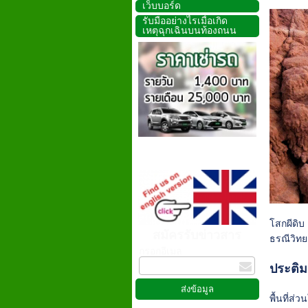
เว็บบอร์ด
รับมืออย่างไรเมื่อเกิด
เหตุฉุกเฉินบนท้องถนน
โสกผีดิบ 
สมัครรับข่าวสาร
ธรณีวิทย
กรอกอีเมล
ประติ
พื้นที่ส