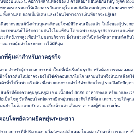
ษของปี 2026 นี้ คือการผสานพลังของ 3 ค่ายสื่อยานยนต์ยักษ์ใหญ่ (ผู้จัด Mot
นทัพยนตรกรรมมาให้เลือกสรรกันแบบจุใจ แถมยังมีแคมเปญกระตุ้นยอดขายช่วง
 ทั้งส่วนลด ดอกเบี้ยพิเศษ และเงื่อนไขทางการเงินที่ยากจะปฏิเสธ
นือจากรถยนต์นั่งส่วนบุคคลที่ตอบโจทย์ชีวิตคนเมืองแล้ว ในฝั่งของผู้ปร
ละรถขนส่งก็ได้รับความสนใจไม่แพ้กัน โดยเฉพาะกลุ่มธุรกิจอาหารแช่แข็งห
ระสิทธิภาพสูงเพื่อนำไปขยายกิจการ ยิ่งในช่วงครึ่งปีหลังที่ตลาดขนส่งเติบโ
้างความคุ้มค่าในระยะยาวได้ดีที่สุด
กที่คุ้มค่าสำหรับภาคธุรกิจ
็ตาม สำหรับผู้ประกอบการหน้าใหม่ที่เพิ่งเริ่มต้นธุรกิจ หรือต้องการทดลองต
ข้าซื้อรถคันใหม่อาจจะยังไม่ใช่คำตอบแรกในใจ หลายบริษัทจึงหันมาเลือกใ
นค้าทั่วไปในช่วงเริ่มต้น ซึ่งช่วยลดภาระค่าใช้จ่ายก้อนใหญ่ รวมถึงตัดปัญห
ุ่มสินค้าที่ต้องควบคุมอุณหภูมิ เช่น เนื้อสัตว์ ผักสด อาหารทะเล หรือยาและ
ือเป็นโซลูชันที่ตอบโจทย์ความยืดหยุ่นของธุรกิจได้ดีที่สุด เพราะช่วยให้คุ
แม่นยำ ไม่ต้องแบกรับความเสี่ยงด้านค่าเสื่อมราคาของตู้ทำความเย็น
ตอบโจทย์ความยืดหยุ่นระยะยาว
้ประกอบการที่มีปริมาณงานวิ่งส่งของสม่ำเสมอในแต่ละสัปดาห์ การมองหาข้อต