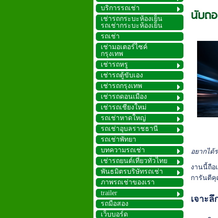
บริการรถเช่า
นับถอ
เช่ารถกระบะห้องเย็น
รถเช่ากระบะห้องเย็น
รถเช่า
เช่ามอเตอร์ไซค์
กรุงเทพ
เช่ารถหรู
เช่ารถตู้ขับเอง
เช่ารถกรุงเทพ
เช่ารถดอนเมือง
เช่ารถเชียงใหม่
รถเช่าหาดใหญ่
รถเช่าอุบลราชธานี
รถเช่าพัทยา
บทความรถเช่า
อยากได้ร
เช่ารถยนต์เที่ยวทั่วไทย
งานนี้ถื
พันธมิตรบริษัทรถเช่า
การันตีค
ภาพรถเช่าของเรา
trailer
เจาะลึ
รถมือสอง
เว็บบอร์ด