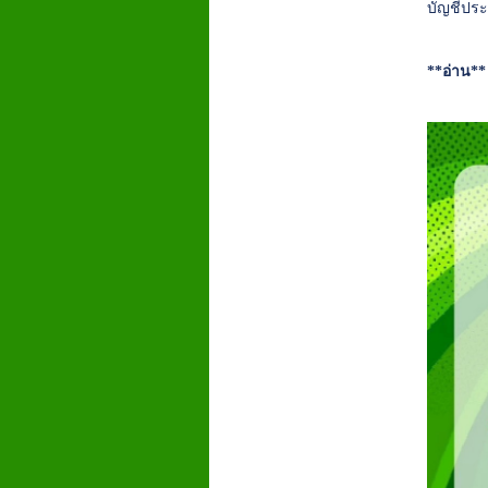
บัญชีประ
**อ่าน*