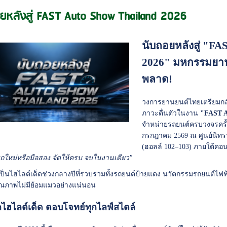
ยหลังสู่ FAST Auto Show Thailand 2026
นับถอยหลังสู่ "F
2026" มหกรรมยานย
พลาด!
วงการยานยนต์ไทยเตรียมกลับ
ภาวะตื่นตัวในงาน
"FAST A
จำหน่ายรถยนต์ครบวงจรครั้งที
กรกฎาคม 2569 ณ ศูนย์นิ
(ฮอลล์ 102–103) ภายใต้คอน
ถใหม่หรือมือสอง จัดให้ครบ จบในงานเดียว"
อเป็นไฮไลต์เด็ดช่วงกลางปีที่รวบรวมทั้งรถยนต์ป้ายแดง นวัตกรรมรถยนต์ไฟฟ
ุณภาพไม่มีย้อมแมวอย่างแน่นอน
กไฮไลต์เด็ด ตอบโจทย์ทุกไลฟ์สไตล์