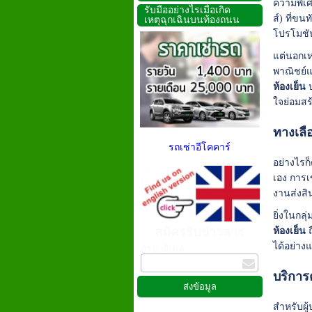
ความพิเศ
รับมืออย่างไรเมื่อเกิด
ส์) ที่ข
เหตุฉุกเฉินบนท้องถนน
โปรโมชัน
แต่นอกเห
พาณิชย์แ
ห้องเย็น
ป
ใจย่อมสร
ทางเลือ
รถเช่าอีโคคาร์
อย่างไรก
เอง การเ
งานส่งสิ
ยิ่งในกล
สมัครรับข่าวสาร
ห้องเย็น
ถ
ได้อย่าง
กรอกอีเมล
บริการ
สำหรับผู