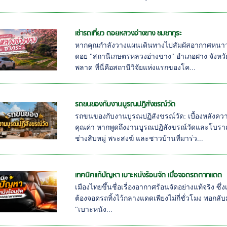
เช่ารถเที่ยว ดอยหลวงอ่างขาง ชมซากุระ
หากคุณกำลังวางแผนเดินทางไปสัมผัสอากาศหน
ดอย "สถานีเกษตรหลวงอ่างขาง" อำเภอฝาง จังหวัดเช
พลาด ที่นี่คือสถานีวิจัยแห่งแรกของโค...
รถขนของกับงานบูรณปฏิสังขรณ์วัด
รถขนของกับงานบูรณปฏิสังขรณ์วัด: เบื้องหลัง
คุณค่า หากพูดถึงงานบูรณปฏิสังขรณ์วัดและโบ
ช่างสิบหมู่ พระสงฆ์ และชาวบ้านที่มาร่ว...
เทคนิคแก้ปัญหา เบาะหนังร้อนจัด เมื่อจอดรถตากแดด
เมืองไทยขึ้นชื่อเรื่องอากาศร้อนจัดอย่างแท้จริง ซ
ต้องจอดรถทิ้งไว้กลางแดดเพียงไม่กี่ชั่วโมง พอกลับมา
"เบาะหนัง...