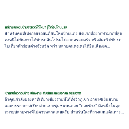
รถป้ายแดงขับข้ามจังหวัดได้ไหม? รู้ไว้ก่อนโดนปรับ
สำหรับคนที่เพิ่งถอยรถยนต์คันใหม่ป้ายแดง สิ่งแรกที่อยากทำมากที่สุด
คงหนีไม่พ้นการได้ขับรถคันโปรดไปอวดครอบครัว หรือจัดทริปขับรถ
ไปเที่ยวพักผ่อนต่างจังหวัด ทว่า หลายคนคงเคยได้ยินเสียงเต...
เช่ารถเที่ยวดอยช้าง เชียงราย สัมผัสทะเลหมอกและธรรมชาติ
ถ้าคุณกำลังมองหาที่เที่ยวเชียงรายที่ได้ทั้งวิวภูเขา อากาศเย็นสบาย
และบรรยากาศเรียบง่ายแบบชุมชนบนดอย "ดอยช้าง" คือหนึ่งในจุด
หมายปลายทางที่ไม่ควรพลาดเลยครับ สำหรับใครที่วางแผนเดินทาง...