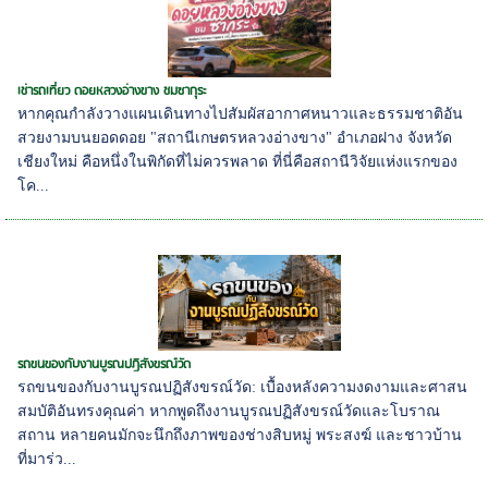
เช่ารถเที่ยว ดอยหลวงอ่างขาง ชมซากุระ
หากคุณกำลังวางแผนเดินทางไปสัมผัสอากาศหนาวและธรรมชาติอัน
สวยงามบนยอดดอย "สถานีเกษตรหลวงอ่างขาง" อำเภอฝาง จังหวัด
เชียงใหม่ คือหนึ่งในพิกัดที่ไม่ควรพลาด ที่นี่คือสถานีวิจัยแห่งแรกของ
โค...
รถขนของกับงานบูรณปฏิสังขรณ์วัด
รถขนของกับงานบูรณปฏิสังขรณ์วัด: เบื้องหลังความงดงามและศาสน
สมบัติอันทรงคุณค่า หากพูดถึงงานบูรณปฏิสังขรณ์วัดและโบราณ
สถาน หลายคนมักจะนึกถึงภาพของช่างสิบหมู่ พระสงฆ์ และชาวบ้าน
ที่มาร่ว...