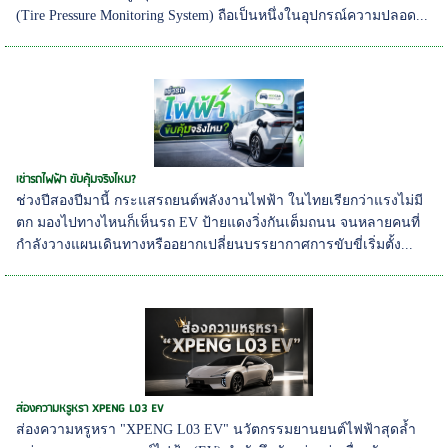
(Tire Pressure Monitoring System) ถือเป็นหนึ่งในอุปกรณ์ความปลอด...
เช่ารถไฟฟ้า ขับคุ้มจริงไหม?
ช่วงปีสองปีมานี้ กระแสรถยนต์พลังงานไฟฟ้า ในไทยเรียกว่าแรงไม่มี
ตก มองไปทางไหนก็เห็นรถ EV ป้ายแดงวิ่งกันเต็มถนน จนหลายคนที่
กำลังวางแผนเดินทางหรืออยากเปลี่ยนบรรยากาศการขับขี่เริ่มตั้ง...
ส่องความหรูหรา XPENG L03 EV
ส่องความหรูหรา "XPENG L03 EV" นวัตกรรมยานยนต์ไฟฟ้าสุดล้ำ