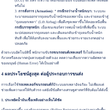
(ECU) จะวิเคราะห์ว่าน้ำหนักขณะนั้นจำเป็นต้องใช้เพลาทั้งหมด
หรือไม่
การสั่งการ (Actuation):
*
กรณีรถว่าง/น้ำหนักเบา:
ระบบจะ
ระบายลมออกจากถุงลมรับน้ำหนักของเพลานั้น และจ่ายลมเข้าสู่
"ถุงลมยกเพลา" (Lift Airbag) เพื่อดึงชุดเพลาขึ้นให้ลอยเหนือพื้น
กรณีบรรทุกหนัก:
เมื่อเซนเซอร์ตรวจพบน้ำหนักที่เพิ่มขึ้น ระบบ
จะปล่อยลมจากถุงลมยก และเติมลมกลับเข้าถุงลมรับน้ำหนัก
ทันที เพื่อให้ล้อกลับลงมาแตะพื้นและช่วยกระจายแรงกดอย่าง
ปลอดภัย
ด้วยระบบอัตโนมัตินี้ พนักงานขับ
รถขนรถยนต์เทลเลอร์
จึงไม่ต้องคอย
กังวลหรือลงมากดปุ่มควบคุมด้วยตัวเอง ลดความเสี่ยงจากความผิดพลาด
ของมนุษย์ (Human Error) ได้เป็นอย่างดี
4 ผลประโยชน์สูงสุด ต่อผู้ประกอบการขนส่ง
การเลือกใช้
รถเทลเลอร์ขนรถยนต์
ที่มีระบบยกเพลาอัจฉริยะ ไม่เพียงแต่
ช่วยเพิ่มความเท่ให้กับตัวรถ แต่ยังมีข้อดีทางเศรษฐศาสตร์ที่จับต้องได้ดังนี้:
1. ประหยัดน้ำมันเชื้อเพลิงอย่างเห็นได้ชัด
เมื่อยกเพลาขึ้น แรงต้านการหมุน (Rolling Resistance) ระหว่างยางกับพื้น