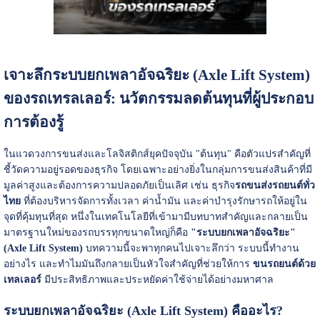
เจาะลึกระบบยกเพลาอัจฉริยะ (Axle Lift System)
ของรถเทรลเลอร์: นวัตกรรมลดต้นทุนที่ผู้ประกอบ
การต้องรู้
ในแวดวงการขนส่งและโลจิสติกส์ยุคปัจจุบัน "ต้นทุน" คือตัวแปรสำคัญที่
ชี้วัดความอยู่รอดของธุรกิจ โดยเฉพาะอย่างยิ่งในกลุ่มการขนส่งสินค้าที่มี
มูลค่าสูงและต้องการความปลอดภัยเป็นเลิศ เช่น ธุรกิจ
รถขนส่งรถยนต์ทั่ว
ไทย
ที่ต้องบริหารจัดการทั้งเวลา ค่าน้ำมัน และค่าบำรุงรักษารถให้อยู่ใน
จุดที่คุ้มทุนที่สุด หนึ่งในเทคโนโลยีที่เข้ามามีบทบาทสำคัญและกลายเป็น
มาตรฐานใหม่ของรถบรรทุกขนาดใหญ่ก็คือ
"ระบบยกเพลาอัจฉริยะ"
(Axle Lift System)
บทความนี้จะพาทุกคนไปเจาะลึกว่า ระบบนี้ทำงาน
อย่างไร และทำไมมันถึงกลายเป็นหัวใจสำคัญที่ช่วยให้การ
ขนรถยนต์ด้วย
เทลเลอร์
มีประสิทธิภาพและประหยัดค่าใช้จ่ายได้อย่างมหาศาล
ระบบยกเพลาอัจฉริยะ (Axle Lift System) คืออะไร?