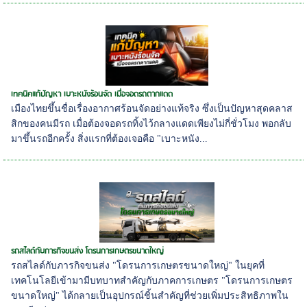
เทคนิคแก้ปัญหา เบาะหนังร้อนจัด เมื่อจอดรถตากแดด
เมืองไทยขึ้นชื่อเรื่องอากาศร้อนจัดอย่างแท้จริง ซึ่งเป็นปัญหาสุดคลาส
สิกของคนมีรถ เมื่อต้องจอดรถทิ้งไว้กลางแดดเพียงไม่กี่ชั่วโมง พอกลับ
มาขึ้นรถอีกครั้ง สิ่งแรกที่ต้องเจอคือ "เบาะหนัง...
รถสไลด์กับภารกิจขนส่ง โดรนการเกษตรขนาดใหญ่
รถสไลด์กับภารกิจขนส่ง "โดรนการเกษตรขนาดใหญ่" ในยุคที่
เทคโนโลยีเข้ามามีบทบาทสำคัญกับภาคการเกษตร "โดรนการเกษตร
ขนาดใหญ่" ได้กลายเป็นอุปกรณ์ชิ้นสำคัญที่ช่วยเพิ่มประสิทธิภาพใน