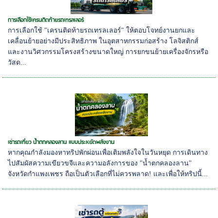
การเลือกใช้เครนติดท้ายรถเทรลเลอร์
การเลือกใช้ "เครนติดท้ายรถเทรลเลอร์" ให้ตอบโจทย์งานยกและ
เคลื่อนย้ายอย่างมีประสิทธิภาพ ในอุตสาหกรรมก่อสร้าง โลจิสติกส์
และงานวิศวกรรมโครงสร้างขนาดใหญ่ การยกขนย้ายเครื่องจักรหรือ
วัสด...
เช่ารถเที่ยว น้ำตกคลองลาน แบบประหยัดพลังงาน
หากคุณกำลังมองหาทริปพักผ่อนเพื่อเติมพลังใจในวันหยุด การเดินทาง
ไปสัมผัสความเขียวขจีและความอลังการของ "น้ำตกคลองลาน"
จังหวัดกำแพงเพชร ถือเป็นตัวเลือกที่ไม่ควรพลาด! และเพื่อให้ทริปนี้...