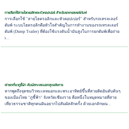
การเลือกใช้สายไฮดรอลิกและหัวคอปเปอร์ สำหรับรถเทรลเลอร์ดัมพ์
การเลือกใช้ "สายไฮดรอลิกและหัวคอปเปอร์" สำหรับรถเทรลเลอร์
ดัมพ์ ระบบไฮดรอลิกคือหัวใจสำคัญในการทำงานของรถเทรลเลอร์
ดัมพ์ (Dump Trailer) ที่ต้องใช้แรงดันน้ำมันสูงในการยกดัมพ์เพื่อถ่าย
เ...
เช่ารถเที่ยวภูชี้ฟ้า สัมผัสทะเลหมอกสุดอลังการ
หากพูดถึงจุดชมวิวทะเลหมอกและพระอาทิตย์ขึ้นที่สวยติดอันดับต้นๆ
ของเมืองไทย "ภูชี้ฟ้า" จังหวัดเชียงราย คือหนึ่งในหมุดหมายที่สาย
เที่ยวธรรมชาติทุกคนฝันอยากไปสัมผัสสักครั้ง ด้วยเอกลักษณ...