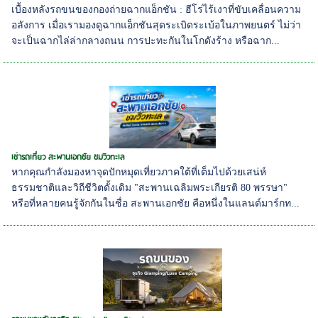
เบื้องหลังรถขนของกองถ่ายฉากแอ็กชัน : ฮีโร่ไร้เงาที่ขับเคลื่อนความ
อลังการ เมื่อเรามองดูฉากแอ็กชันสุดระเบิดระเบ้อในภาพยนตร์ ไม่ว่า
จะเป็นฉากไล่ล่ากลางถนน การปะทะกันในโกดังร้าง หรือฉาก...
เช่ารถเที่ยว สะพานเอกชัย ชมวิวทะเล
หากคุณกำลังมองหาจุดปักหมุดเที่ยวภาคใต้ที่เต็มไปด้วยเสน่ห์
ธรรมชาติและวิถีชีวิตดั้งเดิม "สะพานเฉลิมพระเกียรติ 80 พรรษา"
หรือที่หลายคนรู้จักกันในชื่อ สะพานเอกชัย คือหนึ่งในแลนด์มาร์กท...