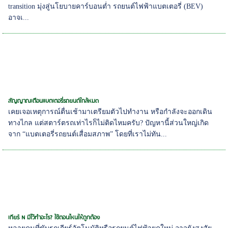
transition มุ่งสู่นโยบายคาร์บอนต่ำ รถยนต์ไฟฟ้าแบตเตอรี่ (BEV)
อาจเ...
สัญญาณเตือนแบตเตอรี่รถยนต์ใกล้หมด
เคยเจอเหตุการณ์ตื่นเช้ามาเตรียมตัวไปทำงาน หรือกำลังจะออกเดิน
ทางไกล แต่สตาร์ตรถเท่าไรก็ไม่ติดไหมครับ? ปัญหานี้ส่วนใหญ่เกิด
จาก “แบตเตอรี่รถยนต์เสื่อมสภาพ” โดยที่เราไม่ทัน...
เกียร์ N มีไว้ทำอะไร? ใช้ตอนไหนให้ถูกต้อง