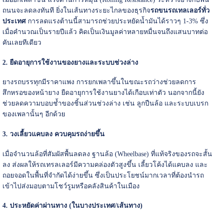
ถนนจะลดลงทันที ยิ่งในเส้นทางระยะไกลของธุรกิจ
รถขนรถเทลเลอร์ทั่ว
ประเทศ
การลดแรงต้านนี้สามารถช่วยประหยัดน้ำมันได้ราวๆ 1-3% ซึ่ง
เมื่อคำนวณเป็นรายปีแล้ว คิดเป็นเงินมูลค่าหลายหมื่นจนถึงแสนบาทต่อ
คันเลยทีเดียว
2. ยืดอายุการใช้งานของยางและระบบช่วงล่าง
ยางรถบรรทุกมีราคาแพง การยกเพลาขึ้นในขณะรถว่างช่วยลดการ
สึกหรอของหน้ายาง ยืดอายุการใช้งานยางได้เกือบเท่าตัว นอกจากนี้ยัง
ช่วยลดความบอบช้ำของชิ้นส่วนช่วงล่าง เช่น ลูกปืนล้อ และระบบเบรก
ของเพลานั้นๆ อีกด้วย
3. วงเลี้ยวแคบลง ควบคุมรถง่ายขึ้น
เมื่อจำนวนล้อที่สัมผัสพื้นลดลง ฐานล้อ (Wheelbase) ที่แท้จริงของรถจะสั้น
ลง ส่งผลให้รถเทรลเลอร์มีความคล่องตัวสูงขึ้น เลี้ยวโค้งได้แคบลง และ
ถอยจอดในพื้นที่จำกัดได้ง่ายขึ้น ซึ่งเป็นประโยชน์มากเวลาที่ต้องนำรถ
เข้าไปส่งมอบตามโชว์รูมหรือคลังสินค้าในเมือง
4. ประหยัดค่าผ่านทาง (ในบางประเทศ/เส้นทาง)