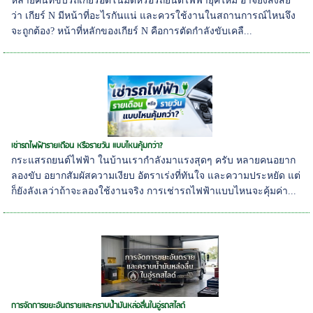
หลายคนที่ขับรถเกียร์อัตโนมัติหรือรถยนต์ไฟฟ้ายุคใหม่ อาจยังสงสัย
ว่า เกียร์ N มีหน้าที่อะไรกันแน่ และควรใช้งานในสถานการณ์ไหนจึง
จะถูกต้อง? หน้าที่หลักของเกียร์ N คือการตัดกำลังขับเคลื...
เช่ารถไฟฟ้ารายเดือน หรือรายวัน แบบไหนคุ้มกว่า?
กระแสรถยนต์ไฟฟ้า ในบ้านเรากำลังมาแรงสุดๆ ครับ หลายคนอยาก
ลองขับ อยากสัมผัสความเงียบ อัตราเร่งที่ทันใจ และความประหยัด แต่
ก็ยังลังเลว่าถ้าจะลองใช้งานจริง การเช่ารถไฟฟ้าแบบไหนจะคุ้มค่า...
การจัดการขยะอันตรายและคราบน้ำมันหล่อลื่นในอู่รถสไลด์