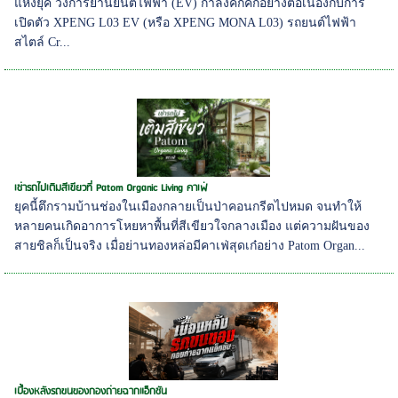
แห่งยุค วงการยานยนต์ไฟฟ้า (EV) กำลังคึกคักอย่างต่อเนื่องกับการ
เปิดตัว XPENG L03 EV (หรือ XPENG MONA L03) รถยนต์ไฟฟ้า
สไตล์ Cr...
เช่ารถไปเติมสีเขียวที่ Patom Organic Living คาเฟ่
ยุคนี้ตึกรามบ้านช่องในเมืองกลายเป็นป่าคอนกรีตไปหมด จนทำให้
หลายคนเกิดอาการโหยหาพื้นที่สีเขียวใจกลางเมือง แต่ความฝันของ
สายชิลก็เป็นจริง เมื่อย่านทองหล่อมีคาเฟ่สุดเก๋อย่าง Patom Organ...
เบื้องหลังรถขนของกองถ่ายฉากแอ็กชัน