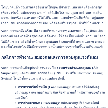
โดยปกติแล้ว รถเทรลเลอร์ขนาดใหญ่จะมีจำนวนเพลาและล้อหลายชุด
เพื่อรองรับน้ำหนักบรรทุกมหาศาลให้เป็นไปตามกฎหมายกำหนด แต่ใน
ความเป็นจริง รถเทรลเลอร์ไม่ได้วิ่งแบบ "แบกน้ำหนักเต็มพิกัด" อยู่ตลอด
เวลา เช่น ขากลับจากการส่งของ หรือตอนที่บรรทุกสินค้าที่มีน้ำหนักเบา
ระบบยกเพลาอัจฉริยะ คือ ระบบที่สามารถยกชุดเพลาและล้อ (มักจะเป็น
เพลาหน้าสุดหรือท้ายสุดของชุดล้อพ่วง) ให้ลอยขึ้นเหนือพื้นผิวถนนเมื่อรถ
ไม่มีสัมภาระ หรือมีน้ำหนักบรรทุกน้อยกว่าเกณฑ์ที่กำหนด และจะยกลงมา
แตะพื้นโดยอัตโนมัติเมื่อตรวจพบว่าน้ำหนักบรรทุกเพิ่มขึ้นจนเกินเกณฑ์
กลไกการทำงาน: สมองกลและการควบคุมแรงดันลม
ระบบยกเพลาในปัจจุบันทำงานร่วมกับ
ระบบช่วงล่างแบบถุงลม (Air
Suspension)
และระบบเบรกอัจฉริยะ (เช่น EBS หรือ Electronic Braking
System) โดยมีขั้นตอนการทำงานหลักๆ ดังนี้:
การตรวจวัดน้ำหนัก (Load Sensing):
เซนเซอร์ที่ติดตั้งอยู่
บริเวณถุงลมจะคอยวัดแรงดันเพื่อคำนวณน้ำหนักรวมของตัวรถ
และสินค้า
การประมวลผล (Processing):
กล่องควบคุมอิเล็กทรอนิกส์