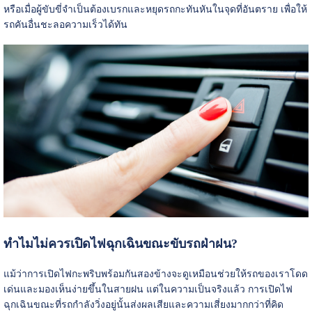
หรือเมื่อผู้ขับขี่จำเป็นต้องเบรกและหยุดรถกะทันหันในจุดที่อันตราย เพื่อให้
รถคันอื่นชะลอความเร็วได้ทัน
ทำไมไม่ควรเปิดไฟฉุกเฉินขณะขับรถฝ่าฝน?
แม้ว่าการเปิดไฟกะพริบพร้อมกันสองข้างจะดูเหมือนช่วยให้รถของเราโดด
เด่นและมองเห็นง่ายขึ้นในสายฝน แต่ในความเป็นจริงแล้ว การเปิดไฟ
ฉุกเฉินขณะที่รถกำลังวิ่งอยู่นั้นส่งผลเสียและความเสี่ยงมากกว่าที่คิด