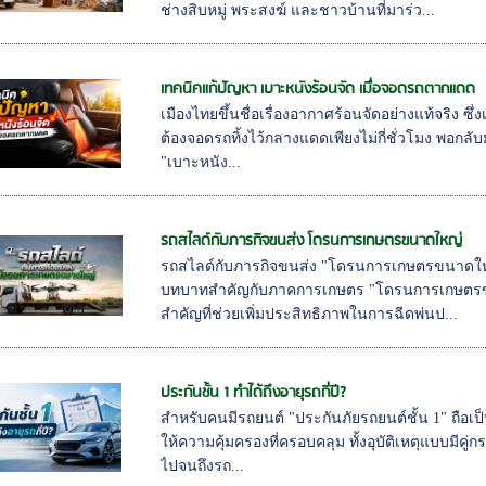
ช่างสิบหมู่ พระสงฆ์ และชาวบ้านที่มาร่ว...
เทคนิคแก้ปัญหา เบาะหนังร้อนจัด เมื่อจอดรถตากแดด
เมืองไทยขึ้นชื่อเรื่องอากาศร้อนจัดอย่างแท้จริง ซ
ต้องจอดรถทิ้งไว้กลางแดดเพียงไม่กี่ชั่วโมง พอกลับมา
"เบาะหนัง...
รถสไลด์กับภารกิจขนส่ง โดรนการเกษตรขนาดใหญ่
รถสไลด์กับภารกิจขนส่ง "โดรนการเกษตรขนาดใหญ่
บทบาทสำคัญกับภาคการเกษตร "โดรนการเกษตรขนา
สำคัญที่ช่วยเพิ่มประสิทธิภาพในการฉีดพ่นป...
ประกันชั้น 1 ทำได้ถึงอายุรถกี่ปี?
สำหรับคนมีรถยนต์ "ประกันภัยรถยนต์ชั้น 1" ถือเป็นส
ให้ความคุ้มครองที่ครอบคลุม ทั้งอุบัติเหตุแบบมีคู
ไปจนถึงรถ...