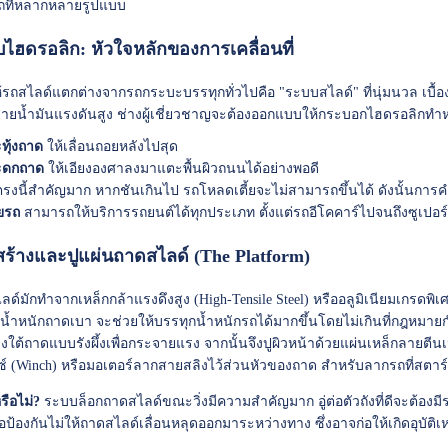
รถที่หลากหลายรูปแบบ
บไฮดรอลิก: หัวใจหลักของการเคลื่อนที่
ำให้รถสไลด์แตกต่างจากรถกระบะบรรทุกทั่วไปคือ "ระบบสไลด์" ที่นุ่มนวล เบื้อ
ายน้ำมันแรงดันสูง ช่างผู้เชี่ยวชาญจะต้องออกแบบให้กระบอกไฮดรอลิกทำหน
ทุ้งถาด
ให้เลื่อนถอยหลังไปสุด
ะดกถาด
ให้เอียงองศาลงมาแตะพื้นผิวถนนได้อย่างพอดี
รงนี้สำคัญมาก หากชันเกินไป รถโหลดเตี้ยจะไม่สามารถขึ้นได้ ดังนั้นการค
ยรถ
สามารถให้บริการรถยนต์ได้ทุกประเภท ตั้งแต่รถอีโคคาร์ไปจนถึงซูเปอร์ค
สร้างและปูแผ่นถาดสไลด์ (The Platform)
ลด์มักทำจากเหล็กกล้าแรงดึงสูง (High-Tensile Steel) หรืออลูมิเนียมเกรดพิเ
ถ้าน้ำหนักถาดเบา จะช่วยให้บรรทุกน้ำหนักรถได้มากขึ้นโดยไม่เกินที่กฎหม
ใต้ถาดแบบรังผึ้งเพื่อกระจายแรง จากนั้นจึงปูผิวหน้าด้วยแผ่นเหล็กลายตีนเป็
ินซ์ (Winch) หรือมอเตอร์ลากสายสลิงไว้ส่วนหัวของถาด สำหรับลากรถที่สตา
หรือไม่?
ระบบล็อกถาดสไลด์ขณะวิ่งมีความสำคัญมาก อู่ต่อตัวถังที่ดีจะต้องมี
ื่อป้องกันไม่ให้ถาดสไลด์เลื่อนหลุดออกมาระหว่างทาง ซึ่งอาจก่อให้เกิดอุบั