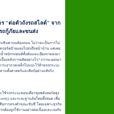
การ "ต่อตัวถังรถสไลด์" จาก
ดรถกู้ภัยและขนส่ง
ันจนชินตาบนท้องถนน ไม่ว่าจะเป็นการไป
สปอร์ตป้ายแดงไปส่งถึงหน้าบ้าน แต่เคย
บน้ำหนักรถยนต์ทั้งคันและเอียงถาดลงมา
ีเบื้องหลังการผลิตอย่างไร? กว่าจะออกมา
แค่การเอาถาดเหล็กไปแปะไว้ท้ายรถกระบะ
สานทั้งศาสตร์และศิลป์อย่างแท้จริง
ักจะใช้รถกระบะตอนเดียวขุมพลังทอร์คสูง
ravity) และระยะฐานล้อใหม่ทั้งหมด เพื่อ
อเสียการทรงตัวขณะขับขี่ โดยเฉพาะธุรกิจ
ถต้องถูกใช้งานอย่างต่อเนื่องและเจอกับ