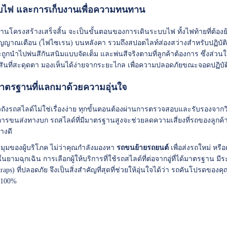
บไฟ และการเก็บงานเพื่อความทนทาน
านโครงสร้างเสร็จสิ้น จะเป็นขั้นตอนของการเดินระบบไฟ ทั้งไฟท้ายที่ต้อง
ญาณเตือน (ไฟไซเรน) บนหลังคา รวมถึงสปอตไลท์ส่องสว่างสำหรับปฏิบัติ
ะถูกนำไปพ่นสีกันสนิมแบบจัดเต็ม และพ่นสีจริงตามที่ลูกค้าต้องการ ซึ่งส่วนใ
ีสันที่สะดุดตา มองเห็นได้ง่ายจากระยะไกล เพื่อความปลอดภัยขณะจอดปฏิบ
มาตรฐานที่แลกมาด้วยความอุ่นใจ
วถังรถสไลด์ไม่ใช่เรื่องง่าย ทุกขั้นตอนต้องผ่านการตรวจสอบและรับรองจ
รขนส่งทางบก รถสไลด์ที่มีมาตรฐานสูงจะช่วยลดความเสี่ยงที่รถของลูกค
่างดี
ในมุมของผู้บริโภค ไม่ว่าคุณกำลังมองหา
รถขนย้ายรถยนต์
เพื่อส่งรถใหม่ หรื
นยามฉุกเฉิน การเลือกผู้ให้บริการที่ใช้รถสไลด์ที่ต่อจากอู่ที่ได้มาตรฐาน ม
traps) ที่ปลอดภัย จึงเป็นสิ่งสำคัญที่สุดที่ช่วยให้อุ่นใจได้ว่า รถคันโปรด
 100%