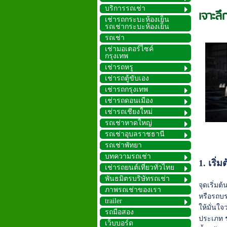
บริการรถเช่า
เจาะลึ
เช่ารถกระบะห้องเย็น
รถเช่ากระบะห้องเย็น
รถเช่า
เช่ามอเตอร์ไซค์
กรุงเทพ
เช่ารถหรู
เช่ารถตู้ขับเอง
เช่ารถกรุงเทพ
เช่ารถดอนเมือง
เช่ารถเชียงใหม่
รถเช่าหาดใหญ่
รถเช่าอุบลราชธานี
รถเช่าพัทยา
บทความรถเช่า
1. เริ
เช่ารถยนต์เที่ยวทั่วไทย
พันธมิตรบริษัทรถเช่า
จุดเริ่ม
ภาพรถเช่าของเรา
หรือรถบร
trailer
ให้มั่นใ
รถมือสอง
ประเภท
เว็บบอร์ด