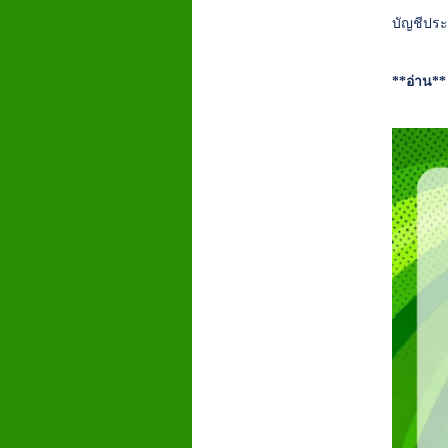
บัญชีประ
**อ่าน*