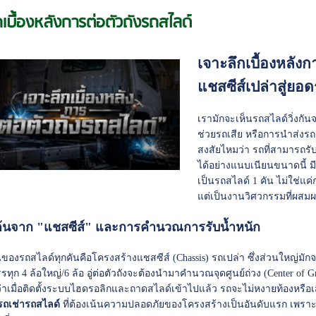
กเบื้องหลังการต่อตัวถังรถสไลด์
เจาะลึกเบื้องหลัง
แชสซีส์เปล่าสู่ยอ
เรามักจะเห็นรถสไลด์วิ่งก
ช่วยรถเสีย หรือการนำส่งรถ
สงสัยไหมว่า รถที่สามารถรั
ได้อย่างแนบเนียนขนาดนี้ ม
เป็นรถสไลด์ 1 คัน ไม่ใช่
แต่เป็นงานวิศวกรรมที่ผสมผ
่มต้นจาก "แชสซีส์" และการคำนวณการรับน้ำหนัก
ต้นของรถสไลด์ทุกคันคือโครงสร้างแชสซีส์ (Chassis) รถเปล่า ซึ่งส่วนใหญ่ม
รทุก 4 ล้อใหญ่/6 ล้อ อู่ต่อตัวถังจะต้องนำมาคำนวณจุดศูนย์ถ่วง (Center of G
จว่าเมื่อติดตั้งระบบไฮดรอลิกและถาดสไลด์เข้าไปแล้ว รถจะไม่หงายท้องหรื
รถเช่ารถสไลด์
ที่ต้องเน้นความปลอดภัยของโครงสร้างเป็นอันดับแรก เพราะร