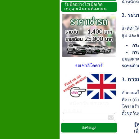
น้ำหนัก
รับมืออย่างไรเมื่อเกิด
เหตุฉุกเฉินบนท้องถนน
2. ระบ
สิ่งที่ท
สูบ และส
กระ
กร
มุมองศาต
รถเช่าอีโคคาร์
รถขนย้า
3. การ
ตัวถาดสไ
ที่เบา (
สมัครรับข่าวสาร
โครงสร้าง
กรอกอีเมล
ตั้งชุดว
รู้
เพ