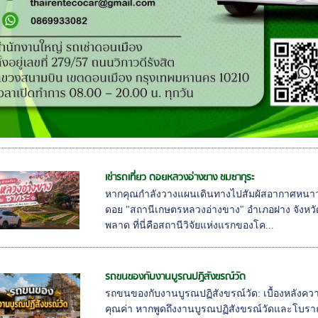
เช่ารถเที่ยว ดอยหลวงอ่างขาง ชมซากุระ
หากคุณกำลังวางแผนเดินทางไปสัมผัสอากาศหน
ดอย "สถานีเกษตรหลวงอ่างขาง" อำเภอฝาง จังหวัดเช
พลาด ที่นี่คือสถานีวิจัยแห่งแรกของโค...
รถขนของกับงานบูรณปฏิสังขรณ์วัด
รถขนของกับงานบูรณปฏิสังขรณ์วัด: เบื้องหลัง
คุณค่า หากพูดถึงงานบูรณปฏิสังขรณ์วัดและโบ