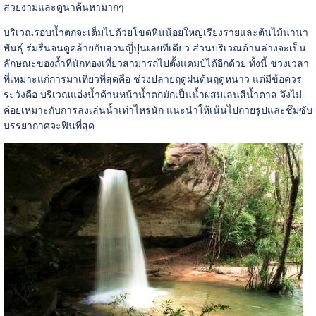
สวยงามและดูน่าค้นหามากๆ
บริเวณรอบน้ำตกจะเต็มไปด้วยโขดหินน้อยใหญ่เรียงรายและต้นไม้นานา
พันธุ์ ร่มรื่นจนดูคล้ายกับสวนญี่ปุ่นเลยทีเดียว ส่วนบริเวณด้านล่างจะเป็น
ลักษณะของถ้ำที่นักท่องเที่ยวสามารถไปตั้งแคมป์ได้อีกด้วย ทั้งนี้ ช่วงเวลา
ที่เหมาะแก่การมาเที่ยวที่สุดคือ ช่วงปลายฤดูฝนต้นฤดูหนาว แต่มีข้อควร
ระวังคือ บริเวณแอ่งน้ำด้านหน้าน้ำตกมักเป็นน้ำผสมเลนสีน้ำตาล จึงไม่
ค่อยเหมาะกับการลงเล่นน้ำเท่าไหร่นัก แนะนำให้เน้นไปถ่ายรูปและซึมซับ
บรรยากาศจะฟินที่สุด