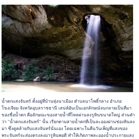
น้ำตกแสงจันทร์ ตั้งอยู่ที่บ้านทุ่งนาเมือง ตำบลนาโพธิ์กลาง อำเภอ
โขงเจียม จังหวัดอุบลราชธานี เสน่ห์อันเป็นเอกลักษณ์จนกลายเป็นที่มา
ของชื่อน้ำตก คือลักษณะของสายน้ำที่ไหลผ่านลงรูหินขนาดใหญ่ ส่วนคำ
ว่า "น้ำตกแสงจันทร์" นั้น เรียกตามสายน้ำตกที่เป็นละอองผ่านช่องหินลง
มา ซึ่งดูคล้ายกับแสงจันทร์นั่นเอง โดยเฉพาะในคืนวันเพ็ญที่แสงของ
พระจันทร์จะส่องตรงลงมารูหินพอดี ทำให้เกิดภาพละอองน้ำประกายแสง