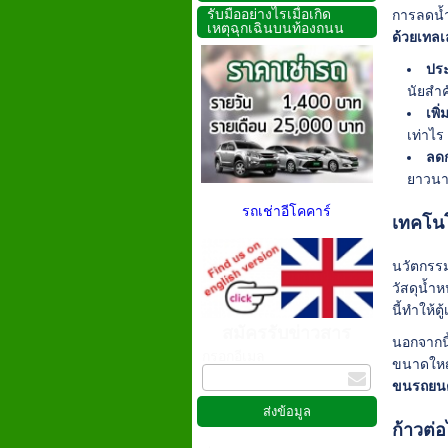
รับมืออย่างไรเมื่อเกิด
การลดน้ำ
เหตุฉุกเฉินบนท้องถนน
ด้วยเทลเ
ประ
นัยสำ
เพิ
เท่าไร
ลด
ยาวนา
รถเช่าอีโคคาร์
เทคโนโ
นวัตกรรม
วัสดุน้ำ
นี้ทำให้
สมัครรับข่าวสาร
นอกจากนี
กรอกอีเมล
ขนาดใหญ่
ขนรถยนต
ก้าวต่อ