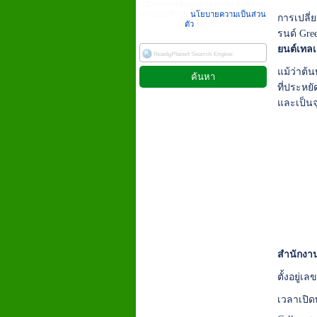
เมื่อท่านส่งข้อมูลผ่านฟอร์ม จะถือว่า
ท่านยอมรับใน
นโยบายความเป็นส่วน
การเปลี่
ตัว
ของเรา
รนด์ Gre
ยนต์เทลเ
แม้ว่าต้
ที่ประหย
และเป็นจ
สำนักงาน
ตั้งอยู่
เวลาเปิด