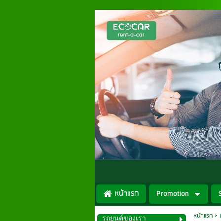
หน้าแรก
Promotion
หน้าแรก
>
รถยนต์ของเรา