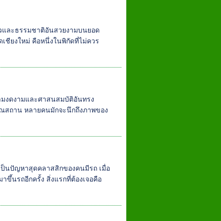
าวและธรรมชาติอันสวยงามบนยอด
ียงใหม่ คือหนึ่งในพิกัดที่ไม่ควร
ความงดงามและศาสนสมบัติอันทรง
ราณสถาน หลายคนมักจะนึกถึงภาพของ
ึ่งเป็นปัญหาสุดคลาสสิกของคนมีรถ เมื่อ
ขึ้นรถอีกครั้ง สิ่งแรกที่ต้องเจอคือ