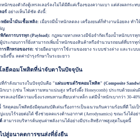
หนักของตัวถังตู้เทรลเลอร์ลงไม่ได้มีดีแค่เรื่องของความเบา แต่ส่งผลกระทบ
ลอร์
อย่างเห็นได้ชัด ดังนี้:
หยัดน้ำมันเชื้อเพลิง:
เมื่อรถมีน้ำหนักลดลง เครื่องยนต์ก็ทำงานน้อยลง ทำใ
คัญ
่มพิกัดการบรรทุก (Payload):
กฎหมายทางหลวงมีข้อจำกัดเรื่องน้ำหนักบรรทุกรวม
 ผู้ประกอบการก็ยิ่งสามารถเพิ่มน้ำหนักของสินค้าหรือจำนวนรถยนต์ที่บรรทุกไ
การสึกหรอของรถ:
ช่วยยืดอายุการใช้งานของยาง ระบบช่วงล่าง และระบ
นยิ่งขึ้น ลดค่าบำรุงรักษาในระยะยาว
ลยีคอมโพสิตที่น่าจับตาในปัจจุบัน
ที่กำลังมาแรงในปัจจุบันคือ
"แผ่นแซนด์วิชคอมโพสิต" (Composite Sandwi
หนักเบา (เช่น โฟมความหนาแน่นสูง หรือรังผึ้ง Honeycomb) ประกบด้วยแผ่น
ตู้เทรลเลอร์มีความแข็งแรงทนทานเทียบเท่าเหล็ก แต่มีน้ำหนักเบากว่า 30-40
้ วัสดุคอมโพสิตยังมีคุณสมบัติเด่นเรื่องการเป็นฉนวนกันความร้อนที่ดี ไม่เ
แบบไร้รอยต่อได้ ซึ่งช่วยลดแรงต้านอากาศ (Aerodynamics) ขณะวิ่งได้อย่าง
์
สามารถบริหารต้นทุนค่าพลังงานได้อย่างมีประสิทธิภาพสูงสุดในยุคนี้
ไปสู่อนาคตการขนส่งที่ยั่งยืน