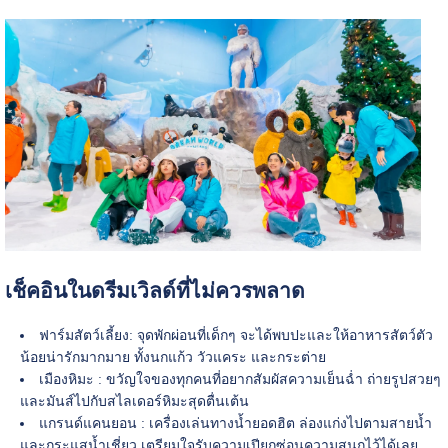
เช็คอินในดรีมเวิลด์ที่ไม่ควรพลาด
ฟาร์มสัตว์เลี้ยง: จุดพักผ่อนที่เด็กๆ จะได้พบปะและให้อาหารสัตว์ตัว
น้อยน่ารักมากมาย ทั้งนกแก้ว วัวแคระ และกระต่าย
เมืองหิมะ : ขวัญใจของทุกคนที่อยากสัมผัสความเย็นฉ่ำ ถ่ายรูปสวยๆ
และมันส์ไปกับสไลเดอร์หิมะสุดตื่นเต้น
แกรนด์แคนยอน : เครื่องเล่นทางน้ำยอดฮิต ล่องแก่งไปตามสายน้ำ
และกระแสน้ำเชี่ยว เตรียมใจรับความเปียกซ่อนความสนุกไว้ได้เลย