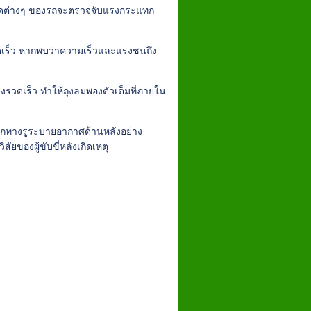
ามจุดต่างๆ ของรถจะตรวจจับแรงกระแทก
วดเร็ว หากพบว่าความเร็วและแรงชนถึง
รวดเร็ว ทำให้ถุงลมพองตัวเต็มที่ภายใน
ออกทางรูระบายอากาศด้านหลังอย่าง
ัยของผู้ขับขี่หลังเกิดเหตุ