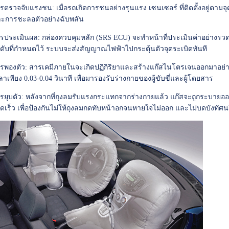
รตรวจจับแรงชน: เมื่อรถเกิดการชนอย่างรุนแรง เซนเซอร์ ที่ติดตั้งอยู่ต
ะการชะลอตัวอย่างฉับพลัน
รประเมินผล: กล่องควบคุมหลัก (SRS ECU) จะทำหน้าที่ประเมินค่าอย่างร
ดับที่กำหนดไว้ ระบบจะส่งสัญญาณไฟฟ้าไปกระตุ้นตัวจุดระเบิดทันที
รพองตัว: สารเคมีภายในจะเกิดปฏิกิริยาและสร้างแก๊สไนโตรเจนออกมาอย่าง
ลาเพียง 0.03-0.04 วินาที เพื่อมารองรับร่างกายของผู้ขับขี่และผู้โดยสาร
รยุบตัว: หลังจากที่ถุงลมรับแรงกระแทกจากร่างกายแล้ว แก๊สจะถูกระบาย
ดเร็ว เพื่อป้องกันไม่ให้ถุงลมกดทับหน้าอกจนหายใจไม่ออก และไม่บดบังทัศนวิส