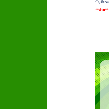
บัญชีประ
**อ่าน*