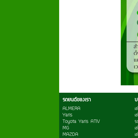
รถยนต์ของเรา
บ
ALMERA
เ
Yaris
เ
Toyota Yaris ATIV
ร
MG
เ
MAZDA
เช