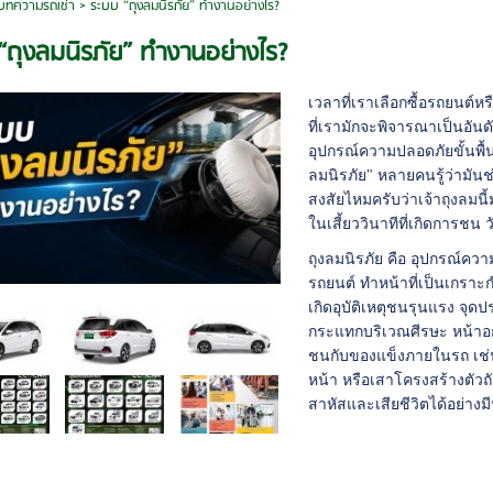
บทความรถเช่า
>
ระบบ “ถุงลมนิรภัย” ทำงานอย่างไร?
“ถุงลมนิรภัย” ทำงานอย่างไร?
เวลาที่เราเลือกซื้อรถยนต์
ที่เรามักจะพิจารณาเป็นอัน
อุปกรณ์ความปลอดภัยขั้นพื้นฐ
ลมนิรภัย" หลายคนรู้ว่ามันช่
สงสัยไหมครับว่าเจ้าถุงลมน
ในเสี้ยววินาทีที่เกิดการช
ถุงลมนิรภัย คือ อุปกรณ์ความ
รถยนต์ ทำหน้าที่เป็นเกราะก
เกิดอุบัติเหตุชนรุนแรง จุ
กระแทกบริเวณศีรษะ หน้าอก 
ชนกับของแข็งภายในรถ เช
หน้า หรือเสาโครงสร้างตัว
สาหัสและเสียชีวิตได้อย่างม