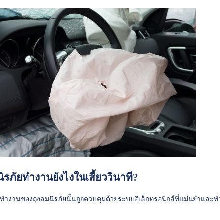
นิรภัยทำงานยังไงในเสี้ยววินาที?
ำงานของถุงลมนิรภัยนั้นถูกควบคุมด้วยระบบอิเล็กทรอนิกส์ที่แม่นยำและทำง