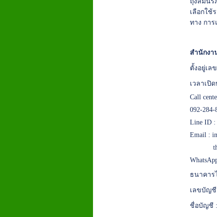
ถุงลมนิรภ
เลือกใช้
ทาง การเ
สำนักงาน
ตั้งอยู่
เวลาเปิด
Call cent
092-284-
Line ID 
Email :
i
t
WhatsApp
ธนาคารไ
เลขบัญชี
ชื่อบัญชี