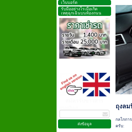
เว็บบอร์ด
รับมืออย่างไรเมื่อเกิด
เหตุฉุกเฉินบนท้องถนน
สมัครรับข่าวสาร
ถุงลม
กรอกอีเมล
กลไกการท
ครับ: