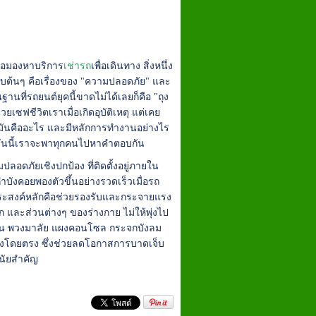
หรือมองหาบริการ
เช่ารถ
เพื่อเดินทาง สิ่งหนึ่ง
ดับต้นๆ คือเรื่องของ "ความปลอดภัย" และ
านที่รถยนต์ยุคนี้ขาดไม่ได้เลยก็คือ "ถุง
วยเซฟชีวิตเราเมื่อเกิดอุบัติเหตุ แต่เคย
ี้มันคืออะไร และมีหลักการทำงานอย่างไร
น วันนี้เราจะพาทุกคนไปหาคำตอบกัน
ปลอดภัยเชิงปกป้อง ที่ติดตั้งอยู่ภายใน
ำบังคอยพองตัวขึ้นอย่างรวดเร็วเมื่อรถ
ดประสงค์หลักคือช่วยรองรับและกระจายแรง
และส่วนต่างๆ ของร่างกาย ไม่ให้พุ่งไป
่น พวงมาลัย แผงคอนโซล กระจกบังลม
ถังโดยตรง ซึ่งช่วยลดโอกาสการบาดเจ็บ
ีนัยสำคัญ