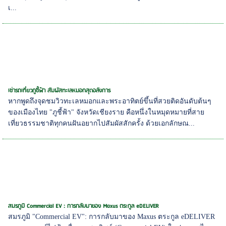
เ...
เช่ารถเที่ยวภูชี้ฟ้า สัมผัสทะเลหมอกสุดอลังการ
หากพูดถึงจุดชมวิวทะเลหมอกและพระอาทิตย์ขึ้นที่สวยติดอันดับต้นๆ
ของเมืองไทย "ภูชี้ฟ้า" จังหวัดเชียงราย คือหนึ่งในหมุดหมายที่สาย
เที่ยวธรรมชาติทุกคนฝันอยากไปสัมผัสสักครั้ง ด้วยเอกลักษณ...
สมรภูมิ Commercial EV : การกลับมาของ Maxus ตระกูล eDELIVER
สมรภูมิ "Commercial EV": การกลับมาของ Maxus ตระกูล eDELIVER