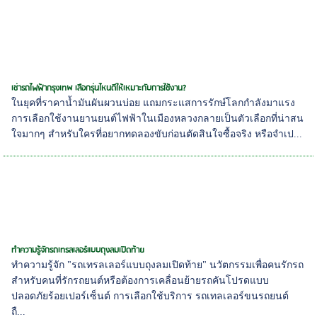
เช่ารถไฟฟ้ากรุงเทพ เลือกรุ่นไหนดีให้เหมาะกับการใช้งาน?
ในยุคที่ราคาน้ำมันผันผวนบ่อย แถมกระแสการรักษ์โลกกำลังมาแรง
การเลือกใช้งานยานยนต์ไฟฟ้าในเมืองหลวงกลายเป็นตัวเลือกที่น่าสน
ใจมากๆ สำหรับใครที่อยากทดลองขับก่อนตัดสินใจซื้อจริง หรือจำเป...
ทำความรู้จักรถเทรลเลอร์แบบถุงลมเปิดท้าย
ทำความรู้จัก "รถเทรลเลอร์แบบถุงลมเปิดท้าย" นวัตกรรมเพื่อคนรักรถ
สำหรับคนที่รักรถยนต์หรือต้องการเคลื่อนย้ายรถคันโปรดแบบ
ปลอดภัยร้อยเปอร์เซ็นต์ การเลือกใช้บริการ รถเทลเลอร์ขนรถยนต์
ถื...