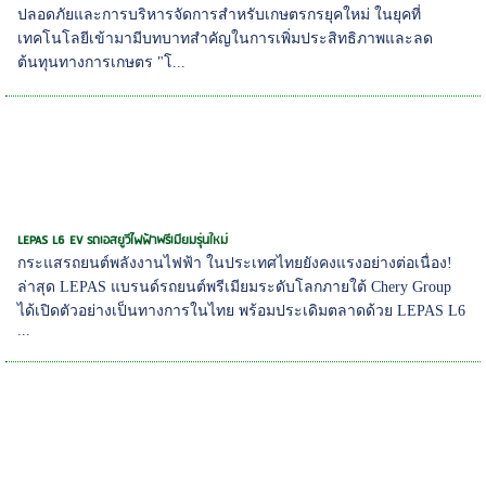
ปลอดภัยและการบริหารจัดการสำหรับเกษตรกรยุคใหม่ ในยุคที่
เทคโนโลยีเข้ามามีบทบาทสำคัญในการเพิ่มประสิทธิภาพและลด
ต้นทุนทางการเกษตร "โ...
LEPAS L6 EV รถเอสยูวีไฟฟ้าพรีเมียมรุ่นใหม่
กระแสรถยนต์พลังงานไฟฟ้า ในประเทศไทยยังคงแรงอย่างต่อเนื่อง!
ล่าสุด LEPAS แบรนด์รถยนต์พรีเมียมระดับโลกภายใต้ Chery Group
ได้เปิดตัวอย่างเป็นทางการในไทย พร้อมประเดิมตลาดด้วย LEPAS L6
...