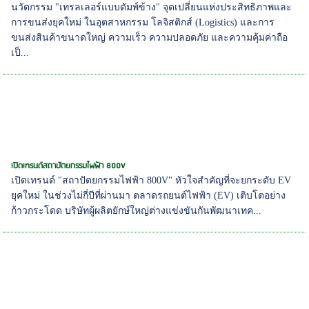
นวัตกรรม "เทรลเลอร์แบบดัมพ์ข้าง" จุดเปลี่ยนแห่งประสิทธิภาพและ
การขนส่งยุคใหม่ ในอุตสาหกรรม โลจิสติกส์ (Logistics) และการ
ขนส่งสินค้าขนาดใหญ่ ความเร็ว ความปลอดภัย และความคุ้มค่าถือ
เป็...
เปิดเทรนด์สถาปัตยกรรมไฟฟ้า 800V
เปิดเทรนด์ "สถาปัตยกรรมไฟฟ้า 800V" หัวใจสำคัญที่จะยกระดับ EV
ยุคใหม่ ในช่วงไม่กี่ปีที่ผ่านมา ตลาดรถยนต์ไฟฟ้า (EV) เติบโตอย่าง
ก้าวกระโดด บริษัทผู้ผลิตยักษ์ใหญ่ต่างแข่งขันกันพัฒนาเทค...