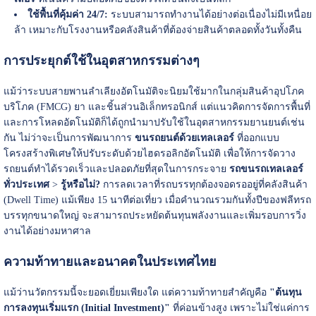
ใช้พื้นที่คุ้มค่า 24/7:
ระบบสามารถทำงานได้อย่างต่อเนื่องไม่มีเหนื่อย
ล้า เหมาะกับโรงงานหรือคลังสินค้าที่ต้องจ่ายสินค้าตลอดทั้งวันทั้งคืน
การประยุกต์ใช้ในอุตสาหกรรมต่างๆ
แม้ว่าระบบสายพานลำเลียงอัตโนมัติจะนิยมใช้มากในกลุ่มสินค้าอุปโภค
บริโภค (FMCG) ยา และชิ้นส่วนอิเล็กทรอนิกส์ แต่แนวคิดการจัดการพื้นที่
และการโหลดอัตโนมัติก็ได้ถูกนำมาปรับใช้ในอุตสาหกรรมยานยนต์เช่น
กัน ไม่ว่าจะเป็นการพัฒนาการ
ขนรถยนต์ด้วยเทลเลอร์
ที่ออกแบบ
โครงสร้างพิเศษให้ปรับระดับด้วยไฮดรอลิกอัตโนมัติ เพื่อให้การจัดวาง
รถยนต์ทำได้รวดเร็วและปลอดภัยที่สุดในการกระจาย
รถขนรถเทลเลอร์
ทั่วประเทศ
>
รู้หรือไม่?
การลดเวลาที่รถบรรทุกต้องจอดรออยู่ที่คลังสินค้า
(Dwell Time) แม้เพียง 15 นาทีต่อเที่ยว เมื่อคำนวณรวมกันทั้งปีของฟลีทรถ
บรรทุกขนาดใหญ่ จะสามารถประหยัดต้นทุนพลังงานและเพิ่มรอบการวิ่ง
งานได้อย่างมหาศาล
ความท้าทายและอนาคตในประเทศไทย
แม้ว่านวัตกรรมนี้จะยอดเยี่ยมเพียงใด แต่ความท้าทายสำคัญคือ
"ต้นทุน
การลงทุนเริ่มแรก (Initial Investment)"
ที่ค่อนข้างสูง เพราะไม่ใช่แค่การ