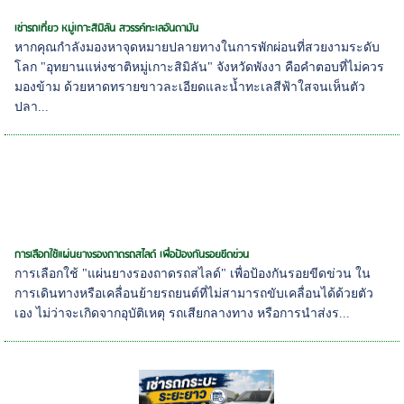
เช่ารถเที่ยว หมู่เกาะสิมิลัน สวรรค์ทะเลอันดามัน
หากคุณกำลังมองหาจุดหมายปลายทางในการพักผ่อนที่สวยงามระดับ
โลก "อุทยานแห่งชาติหมู่เกาะสิมิลัน" จังหวัดพังงา คือคำตอบที่ไม่ควร
มองข้าม ด้วยหาดทรายขาวละเอียดและน้ำทะเลสีฟ้าใสจนเห็นตัว
ปลา...
การเลือกใช้แผ่นยางรองถาดรถสไลด์ เพื่อป้องกันรอยขีดข่วน
การเลือกใช้ "แผ่นยางรองถาดรถสไลด์" เพื่อป้องกันรอยขีดข่วน ใน
การเดินทางหรือเคลื่อนย้ายรถยนต์ที่ไม่สามารถขับเคลื่อนได้ด้วยตัว
เอง ไม่ว่าจะเกิดจากอุบัติเหตุ รถเสียกลางทาง หรือการนำส่งร...