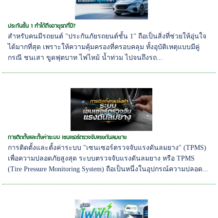
ประกันชั้น 1 ทำได้ถึงอายุรถกี่ปี?
สำหรับคนมีรถยนต์ "ประกันภัยรถยนต์ชั้น 1" ถือเป็นสิ่งที่ช่วยให้อุ่นใจ
ได้มากที่สุด เพราะให้ความคุ้มครองที่ครอบคลุม ทั้งอุบัติเหตุแบบมีคู่
กรณี ชนเสา ขูดฟุตบาท ไฟไหม้ น้ำท่วม ไปจนถึงรถ...
การติดตั้งและตั้งค่าระบบ เซนเซอร์ตรวจจับแรงดันลมยาง
การติดตั้งและตั้งค่าระบบ "เซนเซอร์ตรวจจับแรงดันลมยาง" (TPMS)
เพื่อความปลอดภัยสูงสุด ระบบตรวจจับแรงดันลมยาง หรือ TPMS
(Tire Pressure Monitoring System) ถือเป็นหนึ่งในอุปกรณ์ความปลอด...