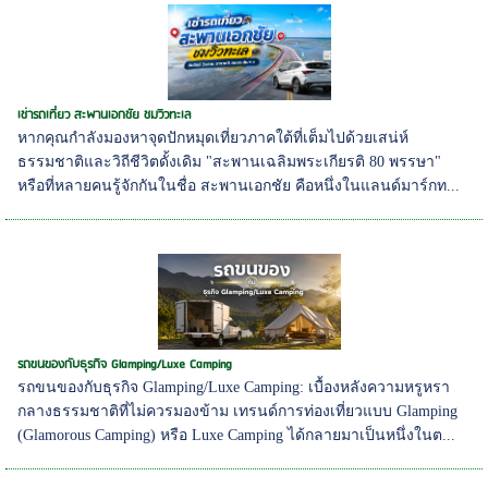
เช่ารถเที่ยว สะพานเอกชัย ชมวิวทะเล
หากคุณกำลังมองหาจุดปักหมุดเที่ยวภาคใต้ที่เต็มไปด้วยเสน่ห์
ธรรมชาติและวิถีชีวิตดั้งเดิม "สะพานเฉลิมพระเกียรติ 80 พรรษา"
หรือที่หลายคนรู้จักกันในชื่อ สะพานเอกชัย คือหนึ่งในแลนด์มาร์กท...
รถขนของกับธุรกิจ Glamping/Luxe Camping
รถขนของกับธุรกิจ Glamping/Luxe Camping: เบื้องหลังความหรูหรา
กลางธรรมชาติที่ไม่ควรมองข้าม เทรนด์การท่องเที่ยวแบบ Glamping
(Glamorous Camping) หรือ Luxe Camping ได้กลายมาเป็นหนึ่งในต...