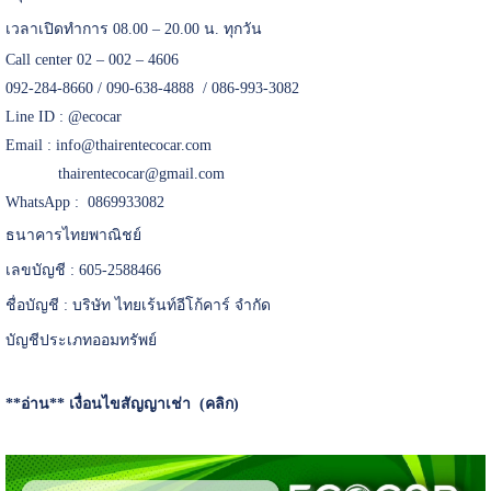
เวลาเปิดทำการ 08.00 – 20.00 น. ทุกวัน
Call center 02 – 002 – 4606
092-284-8660 / 090-638-4888 / 086-993-3082
Line ID :
@ecocar
Email :
info@thairentecocar.com
thairentecocar@gmail.com
WhatsApp : 0869933082
ธนาคารไทยพาณิชย์
เลขบัญชี : 605-2588466
ชื่อบัญชี : บริษัท ไทยเร้นท์อีโก้คาร์ จำกัด
บัญชีประเภทออมทรัพย์
**อ่าน**
เงื่อนไขสัญญาเช่า (คลิก)