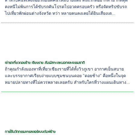
สำหรับคนที่เพิ่งถอยรถยนต์คันใหม่ป้ายแดง สิ่งแรกที่อยากทำมากที่สุด
คงหนีไม่พ้นการได้ขับรถคันโปรดไปอวดครอบครัว หรือจัดทริปขับรถ
ไปเที่ยวพักผ่อนต่างจังหวัด ทว่า หลายคนคงเคยได้ยินเสียงเต...
เช่ารถเที่ยวดอยช้าง เชียงราย สัมผัสทะเลหมอกและธรรมชาติ
ถ้าคุณกำลังมองหาที่เที่ยวเชียงรายที่ได้ทั้งวิวภูเขา อากาศเย็นสบาย
และบรรยากาศเรียบง่ายแบบชุมชนบนดอย "ดอยช้าง" คือหนึ่งในจุด
หมายปลายทางที่ไม่ควรพลาดเลยครับ สำหรับใครที่วางแผนเดินทาง...
การใช้นวัตกรรมเทรลเลอร์แบบดัมพ์ข้าง