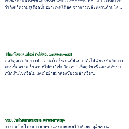
ตลาดรถยนต์ไฟฟ้าเพื่อการพาณิชย์ (Commercial EV) ในประเทศไทย
กำลังทวีความดุเดือดขึ้นอย่างเห็นได้ชัด จากการเปลี่ยนผ่านด้านโล...
ทำไมรถไฮบริดส่วนใหญ่ ถึงไม่มีเข็มวัดรอบเครื่องยนต์?
คนที่คุ้นเคยกับการขับรถยนต์เครื่องยนต์สันดาปทั่วไป มักจะชินกับการ
มองเข็มความเร็วควบคู่ไปกับ "เข็มวัดรอบ" เพื่อดูว่าเครื่องยนต์ทำงาน
หนักเกินไปหรือไม่ แต่เมื่อย้ายมาลองขับรถเช่าหรือร...
การขนย้ายโดรนการเกษตรและแบตเตอรี่กำลังสูง
การขนย้ายโดรนการเกษตรและแบตเตอรี่กำลังสูง: คู่มือความ