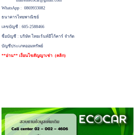
thairentecocar@gmail.com
WhatsApp : 0869933082
ธนาคารไทยพาณิชย์
เลขบัญชี : 605-2588466
ชื่อบัญชี : บริษัท ไทยเร้นท์อีโก้คาร์ จำกัด
บัญชีประเภทออมทรัพย์
**อ่าน**
เงื่อนไขสัญญาเช่า (คลิก)