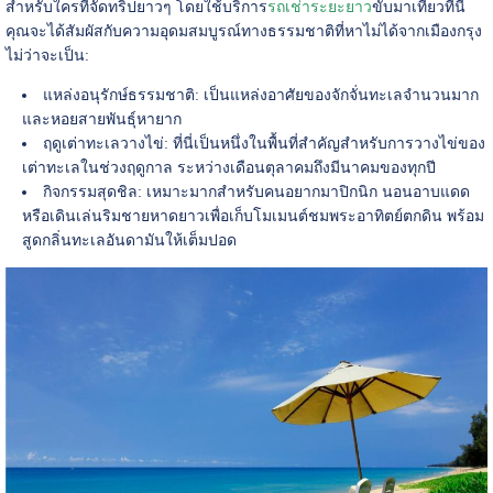
สำหรับใครที่จัดทริปยาวๆ โดยใช้บริการ
รถเช่าระยะยาว
ขับมาเที่ยวที่นี่
คุณจะได้สัมผัสกับความอุดมสมบูรณ์ทางธรรมชาติที่หาไม่ได้จากเมืองกรุง
ไม่ว่าจะเป็น:
แหล่งอนุรักษ์ธรรมชาติ: เป็นแหล่งอาศัยของจักจั่นทะเลจำนวนมาก
และหอยสายพันธุ์หายาก
ฤดูเต่าทะเลวางไข่: ที่นี่เป็นหนึ่งในพื้นที่สำคัญสำหรับการวางไข่ของ
เต่าทะเลในช่วงฤดูกาล ระหว่างเดือนตุลาคมถึงมีนาคมของทุกปี
กิจกรรมสุดชิล: เหมาะมากสำหรับคนอยากมาปิกนิก นอนอาบแดด
หรือเดินเล่นริมชายหาดยาวเพื่อเก็บโมเมนต์ชมพระอาทิตย์ตกดิน พร้อม
สูดกลิ่นทะเลอันดามันให้เต็มปอด