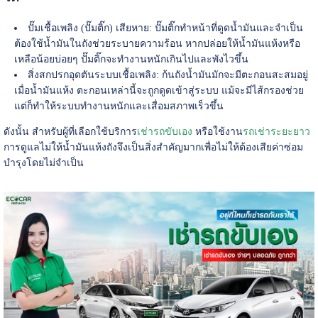
ปั๊มเชื้อเพลิง (ปั๊มติ๊ก) เสียหาย: ปั๊มติ๊กทำหน้าที่ดูดน้ำมันและจำเป็น
ต้องใช้น้ำมันในถังช่วยระบายความร้อน หากปล่อยให้น้ำมันแห้งหรือ
เหลือน้อยบ่อยๆ ปั๊มติ๊กจะทำงานหนักเกินไปและพังไวขึ้น
สิ่งสกปรกอุดตันระบบเชื้อเพลิง: ก้นถังน้ำมันมักจะมีตะกอนสะสมอยู่
เมื่อน้ำมันแห้ง ตะกอนเหล่านี้จะถูกดูดเข้าสู่ระบบ แม้จะมีไส้กรองช่วย
แต่ก็ทำให้ระบบทำงานหนักและเสื่อมสภาพเร็วขึ้น
ดังนั้น สำหรับผู้ที่เลือกใช้บริการ
เช่ารถขับเอง
หรือใช้งาน
รถเช่าระยะยาว
การดูแลไม่ให้น้ำมันแห้งถังจึงเป็นสิ่งสำคัญมากเพื่อไม่ให้ต้องเสียค่าซ่อม
บำรุงโดยไม่จำเป็น