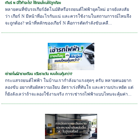
เกียร์ N มีไว้ทำอะไร? ใช้ตอนไหนให้ถูกต้อง
หลายคนที่ขับรถเกียร์อัตโนมัติหรือรถยนต์ไฟฟ้ายุคใหม่ อาจยังสงสัย
ว่า เกียร์ N มีหน้าที่อะไรกันแน่ และควรใช้งานในสถานการณ์ไหนจึง
จะถูกต้อง? หน้าที่หลักของเกียร์ N คือการตัดกำลังขับเคลื...
เช่ารถไฟฟ้ารายเดือน หรือรายวัน แบบไหนคุ้มกว่า?
กระแสรถยนต์ไฟฟ้า ในบ้านเรากำลังมาแรงสุดๆ ครับ หลายคนอยาก
ลองขับ อยากสัมผัสความเงียบ อัตราเร่งที่ทันใจ และความประหยัด แต่
ก็ยังลังเลว่าถ้าจะลองใช้งานจริง การเช่ารถไฟฟ้าแบบไหนจะคุ้มค่า...