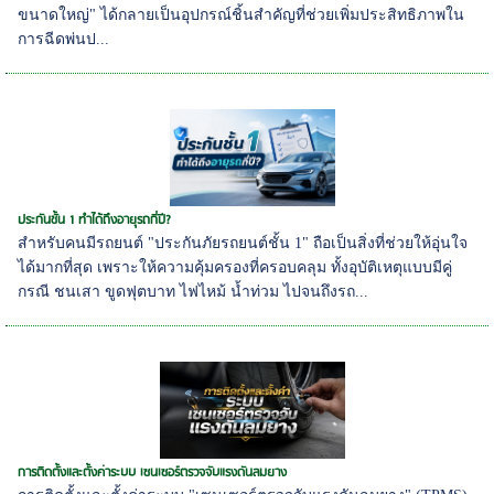
ขนาดใหญ่" ได้กลายเป็นอุปกรณ์ชิ้นสำคัญที่ช่วยเพิ่มประสิทธิภาพใน
การฉีดพ่นป...
ประกันชั้น 1 ทำได้ถึงอายุรถกี่ปี?
สำหรับคนมีรถยนต์ "ประกันภัยรถยนต์ชั้น 1" ถือเป็นสิ่งที่ช่วยให้อุ่นใจ
ได้มากที่สุด เพราะให้ความคุ้มครองที่ครอบคลุม ทั้งอุบัติเหตุแบบมีคู่
กรณี ชนเสา ขูดฟุตบาท ไฟไหม้ น้ำท่วม ไปจนถึงรถ...
การติดตั้งและตั้งค่าระบบ เซนเซอร์ตรวจจับแรงดันลมยาง