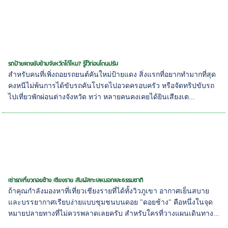
รถป้ายแดงขับข้ามจังหวัดได้ไหม? รู้ไว้ก่อนโดนปรับ
สำหรับคนที่เพิ่งถอยรถยนต์คันใหม่ป้ายแดง สิ่งแรกที่อยากทำมากที่สุด
คงหนีไม่พ้นการได้ขับรถคันโปรดไปอวดครอบครัว หรือจัดทริปขับรถ
ไปเที่ยวพักผ่อนต่างจังหวัด ทว่า หลายคนคงเคยได้ยินเสียงเต...
เช่ารถเที่ยวดอยช้าง เชียงราย สัมผัสทะเลหมอกและธรรมชาติ
ถ้าคุณกำลังมองหาที่เที่ยวเชียงรายที่ได้ทั้งวิวภูเขา อากาศเย็นสบาย
และบรรยากาศเรียบง่ายแบบชุมชนบนดอย "ดอยช้าง" คือหนึ่งในจุด
หมายปลายทางที่ไม่ควรพลาดเลยครับ สำหรับใครที่วางแผนเดินทาง...