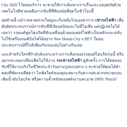
City 2026 ไว้คอยบริการ จะช่วยให้การเดินทางราบรื่นและปลอดภัยด้วย
เทคโนโลยีช่วยเหลือการขับขี่ที่ทันสมัยที่สุดในชั่วโมงนี้
สุดท้ายนี้ แม้ว่าตลาดส่วนใหญ่จะเริ่มขยับไปมองหาการ
เช่ารถไฟฟ้า
เพื่อ
สัมผัสประสบการณ์การขับขี่ที่เงียบสนิทและไม่มีไอเสีย แต่ปฏิเสธไม่ได้
เลยว่า รถยนต์ฟูลไฮบริดที่ขับเคลื่อนด้วยมอเตอร์ไฟฟ้าเป็นหลักและสลับ
ไปใช้เครื่องยนต์ปั่นไฟได้อย่าง New Honda City e:HEV ก็มอบ
ประสบการณ์ที่ใกล้เคียงกันจนแทบไม่ต่างกันเลย
และสำหรับใครที่กำลังลังเลระหว่างการเลือกจองรถยนต์ไฮบริดรุ่นนี้ หรือ
อยากจะลองเปลี่ยนฟีลไปใช้งาน
รถเช่ารถไฟฟ้า
ดูสักครั้ง การได้ทดลอง
ขับขี่ใช้งานจริงในชีวิตประจำวันผ่านรูปแบบต่าง ๆ จะช่วยให้คุณได้คำ
ตอบที่ชัดเจนที่สุดว่า ไลฟ์สไตล์ของคุณเหมาะกับความสะดวกสบายแบบ
เติมน้ำมันไฮบริด หรือความล้ำสมัยของพลังงานสะอาด 100% กันแน่!