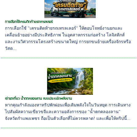
การเลือกใช้เครนติดท้ายรถเทรลเลอร์
การเลือกใช้ "เครนติดท้ายรถเทรลเลอร์" ให้ตอบโจทย์งานยกและ
เคลื่อนย้ายอย่างมีประสิทธิภาพ ในอุตสาหกรรมก่อสร้าง โลจิสติกส์
และงานวิศวกรรมโครงสร้างขนาดใหญ่ การยกขนย้ายเครื่องจักรหรือ
วัสด...
เช่ารถเที่ยว น้ำตกคลองลาน แบบประหยัดพลังงาน
หากคุณกำลังมองหาทริปพักผ่อนเพื่อเติมพลังใจในวันหยุด การเดินทาง
ไปสัมผัสความเขียวขจีและความอลังการของ "น้ำตกคลองลาน"
จังหวัดกำแพงเพชร ถือเป็นตัวเลือกที่ไม่ควรพลาด! และเพื่อให้ทริปนี้...