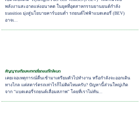
พลังงานสะอาดแห่งอนาคต ในยุคที่อุตสาหกรรมยานยนต์กำลัง
transition มุ่งสู่นโยบายคาร์บอนต่ำ รถยนต์ไฟฟ้าแบตเตอรี่ (BEV)
อาจเ...
สัญญาณเตือนแบตเตอรี่รถยนต์ใกล้หมด
เคยเจอเหตุการณ์ตื่นเช้ามาเตรียมตัวไปทำงาน หรือกำลังจะออกเดิน
ทางไกล แต่สตาร์ตรถเท่าไรก็ไม่ติดไหมครับ? ปัญหานี้ส่วนใหญ่เกิด
จาก “แบตเตอรี่รถยนต์เสื่อมสภาพ” โดยที่เราไม่ทัน...