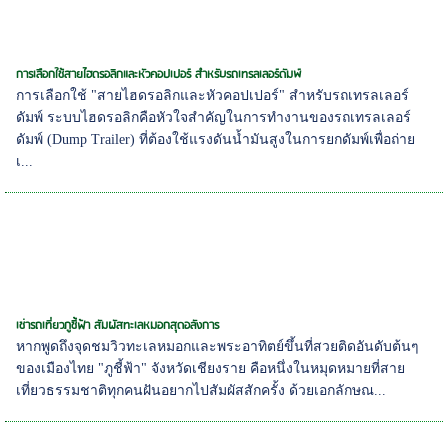
การเลือกใช้สายไฮดรอลิกและหัวคอปเปอร์ สำหรับรถเทรลเลอร์ดัมพ์
การเลือกใช้ "สายไฮดรอลิกและหัวคอปเปอร์" สำหรับรถเทรลเลอร์
ดัมพ์ ระบบไฮดรอลิกคือหัวใจสำคัญในการทำงานของรถเทรลเลอร์
ดัมพ์ (Dump Trailer) ที่ต้องใช้แรงดันน้ำมันสูงในการยกดัมพ์เพื่อถ่าย
เ...
เช่ารถเที่ยวภูชี้ฟ้า สัมผัสทะเลหมอกสุดอลังการ
หากพูดถึงจุดชมวิวทะเลหมอกและพระอาทิตย์ขึ้นที่สวยติดอันดับต้นๆ
ของเมืองไทย "ภูชี้ฟ้า" จังหวัดเชียงราย คือหนึ่งในหมุดหมายที่สาย
เที่ยวธรรมชาติทุกคนฝันอยากไปสัมผัสสักครั้ง ด้วยเอกลักษณ...