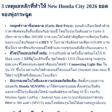
3 เหตุผลหลักที่ทำให้ New Honda City 2026 ยอด
จองพุ่งกระฉูด
กลยุทธ์ราคาช็อกตลาด (Early-Bird Price):
ฮอนด้าเลือกเปิดตัวด้วย
ราคาพิเศษจนถึงสิ้นเดือนกันยายนนี้ โดยในรุ่นเริ่มต้นอย่าง Turbo S
เปิดราคามาเพียง 569,000 บาท และไฮไลต์สำคัญคือการเพิ่มรุ่นเริ่มต้น
ของระบบไฮบริดอย่าง
e:HEV V
ในราคาจับต้องง่ายเพียง 619,000 บาท
ซึ่งเป็นราคาที่ชนกับรถยนต์ไฟฟ้าและรถเซกเมนต์เดียวกันแบบตรง ๆ
ดีไซน์ใหม่สปอร์ตล้ำสมัย:
การปรับหน้าตาครั้งนี้มาพร้อมโลโก้ H
Mark แบบ 2 มิติที่ดูโมเดิร์นขึ้น ชุดไฟหน้า LED เป็นมาตรฐานทุกรุ่น
ย่อย และที่โดดเด่นสะดุดตาคือแถบไฟหน้า
Connecting Light Bar
ใน
รุ่น SV ขึ้นไป ผสานกับไฟท้ายเลนส์ใสแบบสโมก (Smoked clear-lens) ที่
ให้ความรู้สึกพรีเมียมและโฉบเฉี่ยว
อัปเกรดเทคโนโลยีและความปลอดภัยจัดเต็ม:
ติดตั้งระบบความ
ปลอดภัย
Honda SENSING
มาให้ครบทุกรุ่นย่อย ตั้งแต่รุ่นเริ่มต้น
นอกจากนี้ในรุ่นท็อปยังใส่หน้าจอสัมผัสขนาดใหญ่ 10 นิ้ว รองรับ
Wireless Apple CarPlay / Android Auto และระบบกล้องมองภาพรอบ
ทิศทาง 360 องศา (MVCS) ตอบโจทย์คนรุ่นใหม่ได้อย่างสมบูรณ์แบบ