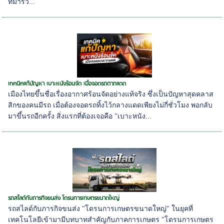
ที่มาร่ว...
เทคนิคแก้ปัญหา เบาะหนังร้อนจัด เมื่อจอดรถตากแดด
เมืองไทยขึ้นชื่อเรื่องอากาศร้อนจัดอย่างแท้จริง ซึ่งเป็นปัญหาสุดคลาส
สิกของคนมีรถ เมื่อต้องจอดรถทิ้งไว้กลางแดดเพียงไม่กี่ชั่วโมง พอกลับ
มาขึ้นรถอีกครั้ง สิ่งแรกที่ต้องเจอคือ "เบาะหนัง...
รถสไลด์กับภารกิจขนส่ง โดรนการเกษตรขนาดใหญ่
รถสไลด์กับภารกิจขนส่ง "โดรนการเกษตรขนาดใหญ่" ในยุคที่
เทคโนโลยีเข้ามามีบทบาทสำคัญกับภาคการเกษตร "โดรนการเกษตร