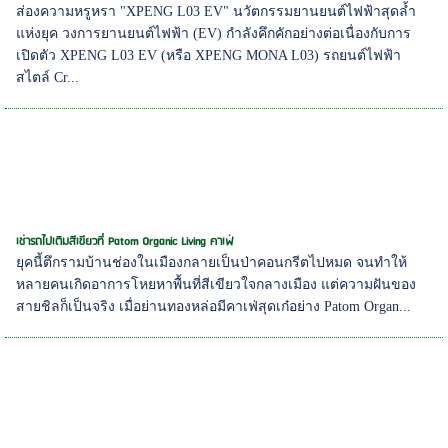
ส่องความหรูหรา "XPENG L03 EV" นวัตกรรมยานยนต์ไฟฟ้าสุดล้ำ
แห่งยุค วงการยานยนต์ไฟฟ้า (EV) กำลังคึกคักอย่างต่อเนื่องกับการ
เปิดตัว XPENG L03 EV (หรือ XPENG MONA L03) รถยนต์ไฟฟ้า
สไตล์ Cr...
เช่ารถไปเติมสีเขียวที่ Patom Organic Living คาเฟ่
ยุคนี้ตึกรามบ้านช่องในเมืองกลายเป็นป่าคอนกรีตไปหมด จนทำให้
หลายคนเกิดอาการโหยหาพื้นที่สีเขียวใจกลางเมือง แต่ความฝันของ
สายชิลก็เป็นจริง เมื่อย่านทองหล่อมีคาเฟ่สุดเก๋อย่าง Patom Organ...