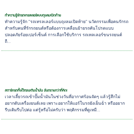
ทำความรู้จักรถเทรลเลอร์แบบถุงลมเปิดท้าย
ทำความรู้จัก "รถเทรลเลอร์แบบถุงลมเปิดท้าย" นวัตกรรมเพื่อคนรักรถ
สำหรับคนที่รักรถยนต์หรือต้องการเคลื่อนย้ายรถคันโปรดแบบ
ปลอดภัยร้อยเปอร์เซ็นต์ การเลือกใช้บริการ รถเทลเลอร์ขนรถยนต์
ถื...
สตาร์ทรถทิ้งไว้ตอนเติมน้ำมัน อันตรายกว่าที่คิด!
เวลาเลี้ยวรถเข้าปั๊มน้ำมันในช่วงวันที่อากาศร้อนจัดๆ แล้วรู้สึกไม่
อยากดับเครื่องยนต์เลย เพราะอยากให้แอร์ในรถยังเย็นฉ่ำ หรืออยาก
รีบเติมรีบไปต่อ แต่รู้หรือไม่ครับว่า พฤติกรรมที่ดูเหมื...