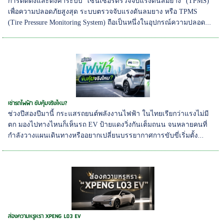
การติดตั้งและตั้งค่าระบบ "เซนเซอร์ตรวจจับแรงดันลมยาง" (TPMS)
เพื่อความปลอดภัยสูงสุด ระบบตรวจจับแรงดันลมยาง หรือ TPMS
(Tire Pressure Monitoring System) ถือเป็นหนึ่งในอุปกรณ์ความปลอด...
เช่ารถไฟฟ้า ขับคุ้มจริงไหม?
ช่วงปีสองปีมานี้ กระแสรถยนต์พลังงานไฟฟ้า ในไทยเรียกว่าแรงไม่มี
ตก มองไปทางไหนก็เห็นรถ EV ป้ายแดงวิ่งกันเต็มถนน จนหลายคนที่
กำลังวางแผนเดินทางหรืออยากเปลี่ยนบรรยากาศการขับขี่เริ่มตั้ง...
ส่องความหรูหรา XPENG L03 EV