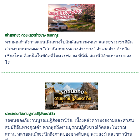
เช่ารถเที่ยว ดอยหลวงอ่างขาง ชมซากุระ
หากคุณกำลังวางแผนเดินทางไปสัมผัสอากาศหนาวและธรรมชาติอัน
สวยงามบนยอดดอย "สถานีเกษตรหลวงอ่างขาง" อำเภอฝาง จังหวัด
เชียงใหม่ คือหนึ่งในพิกัดที่ไม่ควรพลาด ที่นี่คือสถานีวิจัยแห่งแรกของ
โค...
รถขนของกับงานบูรณปฏิสังขรณ์วัด
รถขนของกับงานบูรณปฏิสังขรณ์วัด: เบื้องหลังความงดงามและศาสน
สมบัติอันทรงคุณค่า หากพูดถึงงานบูรณปฏิสังขรณ์วัดและโบราณ
สถาน หลายคนมักจะนึกถึงภาพของช่างสิบหมู่ พระสงฆ์ และชาวบ้าน