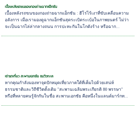
เบื้องหลังรถขนของกองถ่ายฉากแอ็กชัน
เบื้องหลังรถขนของกองถ่ายฉากแอ็กชัน : ฮีโร่ไร้เงาที่ขับเคลื่อนความ
อลังการ เมื่อเรามองดูฉากแอ็กชันสุดระเบิดระเบ้อในภาพยนตร์ ไม่ว่า
จะเป็นฉากไล่ล่ากลางถนน การปะทะกันในโกดังร้าง หรือฉาก...
เช่ารถเที่ยว สะพานเอกชัย ชมวิวทะเล
หากคุณกำลังมองหาจุดปักหมุดเที่ยวภาคใต้ที่เต็มไปด้วยเสน่ห์
ธรรมชาติและวิถีชีวิตดั้งเดิม "สะพานเฉลิมพระเกียรติ 80 พรรษา"
หรือที่หลายคนรู้จักกันในชื่อ สะพานเอกชัย คือหนึ่งในแลนด์มาร์กท...