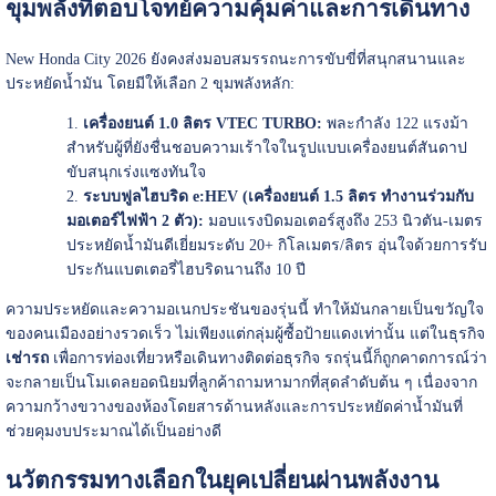
ขุมพลังที่ตอบโจทย์ความคุ้มค่าและการเดินทาง
New Honda City 2026 ยังคงส่งมอบสมรรถนะการขับขี่ที่สนุกสนานและ
ประหยัดน้ำมัน โดยมีให้เลือก 2 ขุมพลังหลัก:
เครื่องยนต์ 1.0 ลิตร VTEC TURBO:
พละกำลัง 122 แรงม้า
สำหรับผู้ที่ยังชื่นชอบความเร้าใจในรูปแบบเครื่องยนต์สันดาป
ขับสนุกเร่งแซงทันใจ
ระบบฟูลไฮบริด e:HEV (เครื่องยนต์ 1.5 ลิตร ทำงานร่วมกับ
มอเตอร์ไฟฟ้า 2 ตัว):
มอบแรงบิดมอเตอร์สูงถึง 253 นิวตัน-เมตร
ประหยัดน้ำมันดีเยี่ยมระดับ 20+ กิโลเมตร/ลิตร อุ่นใจด้วยการรับ
ประกันแบตเตอรี่ไฮบริดนานถึง 10 ปี
ความประหยัดและความอเนกประชันของรุ่นนี้ ทำให้มันกลายเป็นขวัญใจ
ของคนเมืองอย่างรวดเร็ว ไม่เพียงแต่กลุ่มผู้ซื้อป้ายแดงเท่านั้น แต่ในธุรกิจ
เช่ารถ
เพื่อการท่องเที่ยวหรือเดินทางติดต่อธุรกิจ รถรุ่นนี้ก็ถูกคาดการณ์ว่า
จะกลายเป็นโมเดลยอดนิยมที่ลูกค้าถามหามากที่สุดลำดับต้น ๆ เนื่องจาก
ความกว้างขวางของห้องโดยสารด้านหลังและการประหยัดค่าน้ำมันที่
ช่วยคุมงบประมาณได้เป็นอย่างดี
นวัตกรรมทางเลือกในยุคเปลี่ยนผ่านพลังงาน