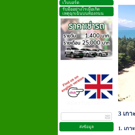
เว็บบอร์ด
รับมืออย่างไรเมื่อเกิด
เหตุฉุกเฉินบนท้องถนน
สมัครรับข่าวสาร
กรอกอีเมล
3 เกาะ
1. เกา