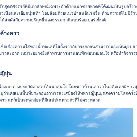
์กสุดอัศจรรย์ที่มีเอกลักษณ์เฉพาะตัวด้วยแนวชายหาดที่โค้งมนเป็นรูปครึ่งวงก
วเนียนละเอียดนุ่มเท้า โอบล้อมด้วยแนวป่าสนอันร่มรื่น ด้วยความที่ไม่มีร้
ได้สัมผัสกับความบริสุทธิ์ของธรรมชาติแบบร้อยเปอร์เซ็นต์
ะค้างคาว
ึ้นชื่อเรื่องความใสของน้ำทะเลที่ใสกิ๊งราวกับกระจกจนสามารถมองเห็นฝูงป
าวสะอาด เหมาะอย่างยิ่งสำหรับการมานอนพักผ่อนหย่อนใจ หรือทำกิจกรรมด
ี่ปุ่น
ีเรื่องเล่าทางประวัติศาสตร์อันน่าสนใจ โดยชาวบ้านเล่าว่าในอดีตเคยมีชาวญ
ุว่าเคยเป็นพื้นที่ประกอบอาหารส่งเสบียงให้ทหารญี่ปุ่นยุคสงครามโลกครั้ง
าว แต่ก็เป็นจุดพักผ่อนที่มีเสน่ห์เฉพาะตัวที่ไม่ควรพลาด