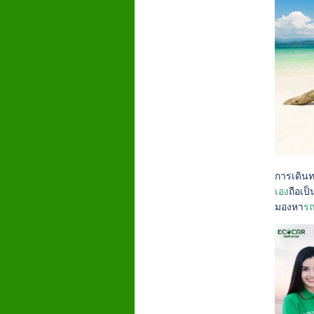
การเดินท
เอง
ถือเป
มองหา
รถ