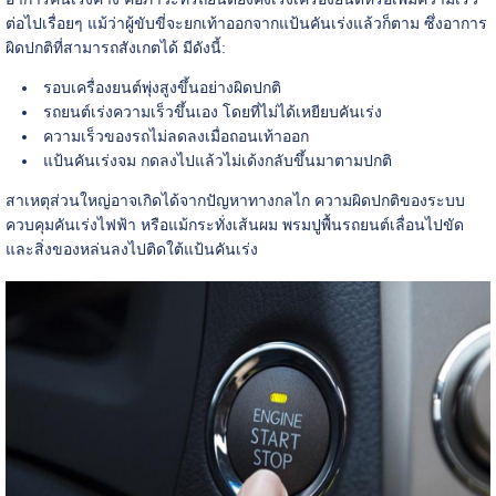
ต่อไปเรื่อยๆ แม้ว่าผู้ขับขี่จะยกเท้าออกจากแป้นคันเร่งแล้วก็ตาม ซึ่งอาการ
ผิดปกติที่สามารถสังเกตได้ มีดังนี้:
รอบเครื่องยนต์พุ่งสูงขึ้นอย่างผิดปกติ
รถยนต์เร่งความเร็วขึ้นเอง โดยที่ไม่ได้เหยียบคันเร่ง
ความเร็วของรถไม่ลดลงเมื่อถอนเท้าออก
แป้นคันเร่งจม กดลงไปแล้วไม่เด้งกลับขึ้นมาตามปกติ
สาเหตุส่วนใหญ่อาจเกิดได้จากปัญหาทางกลไก ความผิดปกติของระบบ
ควบคุมคันเร่งไฟฟ้า หรือแม้กระทั่งเส้นผม พรมปูพื้นรถยนต์เลื่อนไปขัด
และสิ่งของหล่นลงไปติดใต้แป้นคันเร่ง