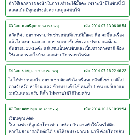
ถ้าใช้เอกสารของน้าในการเช่าจะได้มั๊ยคะ เพราะน้ามีใบขับขี่ มี
สเตสเม้นมีทุกอย่างอ่ะค่ะ แต่นูแค่ขับให้
#3
โดย:
แอนนี่
เมื่อ:
2014-07-13 06:08:54
[IP: 85.94.224.xxx]
สวัสดีค่ะ อยากทราบว่าเช่ารถขับที่น่านมีมั้ยคะ คือ จะขึ้นเครื่อง
แล้วไปลงน่านเลยอยากหารถเช่าขับเที่ยวค่ะ ประมาณเดือน
กันยายน 13-15ค่ะ แต่แฟนเป็นคนขับและเป็นชาวต่างชาติ ต้อง
ใช้เอกสารอะไรบ้าง และค่าบริการเท่าไหร่คะ
#4
โดย:
บอย
เมื่อ:
2014-07-16 22:46:22
[IP: 171.96.243.xxx]
ไม่ได้ทำงานอะไร อยากเช่า ต้องทำไง หรือหมดสิทธิ์เชา่ ปกติไป
ต่างจังหวัด หาร้าน แถว ข้างทางเค้าใช้ คนค้ำ 1 คน ผมก็เอาแม่
ผมนั่นแหละครับ ที่ค้ำ ไม่ทราบใช้ได้ไหมครับ
#7
โดย:
admin
เมื่อ:
2014-10-16 10:39:54
[IP: 61.90.12.xxx]
เรียนคุณ Alek
ในบางช่วงที่ลูกค้าโทรเข้ามาพร้อมกัน อาจทำให้โทรไม่ติด
หากไม่สามารถติดต่อได้ ขอให้รอประมาณ 5 นาที ค่อยโทรกลับ