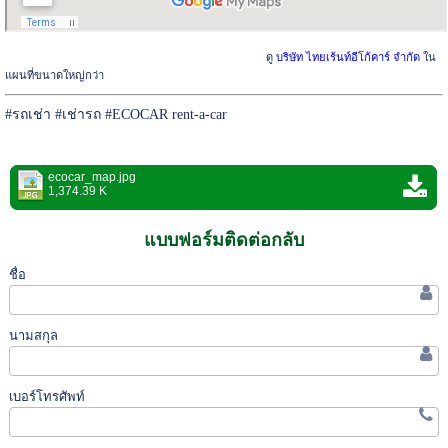
ดู
บริษัท ไทยเร้นท์อีโก้คาร์ จำกัด
ใน
แผนที่ขนาดใหญ่กว่า
#
รถเช่า
#
เช่ารถ
#ECOCAR rent-a-car
ecocar_map.jpg
1,374.39 K
แบบฟอร์มติดต่อกลับ
ชื่อ
นามสกุล
เบอร์โทรศัพท์