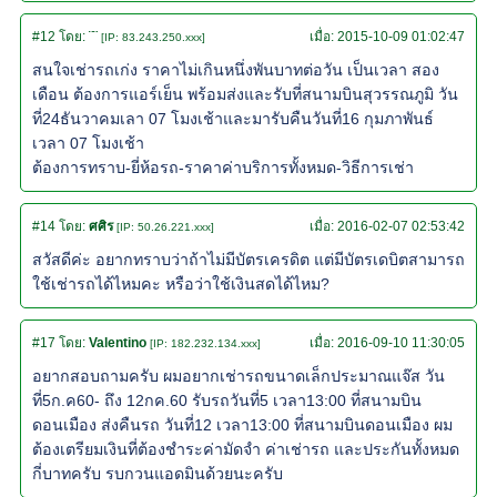
#12
โดย:
¨¨
เมื่อ:
2015-10-09 01:02:47
[IP: 83.243.250.xxx]
สนใจเช่ารถเก่ง ราคาไม่เกินหนึ่งพันบาทต่อวัน เป็นเวลา สอง
เดือน ต้องการแอร์เย็น พร้อมส่งและรับที่สนามบินสุวรรณภูมิ วัน
ที่24ธันวาคมเลา 07 โมงเช้าและมารับคืนวันที่16 กุมภาพันธ์
เวลา 07 โมงเช้า
ต้องการทราบ-ยี่ห้อรถ-ราคาค่าบริการทั้งหมด-วิธีการเช่า
#14
โดย:
ศศิร
เมื่อ:
2016-02-07 02:53:42
[IP: 50.26.221.xxx]
สวัสดีค่ะ อยากทราบว่าถ้าไม่มีบัตรเครดิต แต่มีบัตรเดบิตสามารถ
ใช้เช่ารถได้ไหมคะ หรือว่าใช้เงินสดได้ไหม?
#17
โดย:
Valentino
เมื่อ:
2016-09-10 11:30:05
[IP: 182.232.134.xxx]
อยากสอบถามครับ ผมอยากเช่ารถขนาดเล็กประมาณแจ๊ส วัน
ที่5ก.ค60- ถึง 12กค.60 รับรถวันที่5 เวลา13:00 ที่สนามบิน
ดอนเมือง ส่งคืนรถ วันที่12 เวลา13:00 ที่สนามบินดอนเมือง ผม
ต้องเตรียมเงินที่ต้องชำระค่ามัดจำ ค่าเช่ารถ และประกันทั้งหมด
กี่บาทครับ รบกวนแอดมินด้วยนะครับ