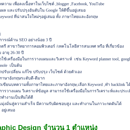
ทความ เพื่อลงเนื้อหาในเว็บไซต์ ,blogger ,Facebook, YouTube
นผล และปรับปรุงอันดับใน Google ให้ดีขึ้นอยู่เสมอ
keyword ที่น่าสนใจใหม่ๆอยู่เสมอ ทั้ง ภาษาไทยและอังกฤษ
ิ
ารณ์ด้าน SEO อย่างน้อย 3 ปี
ตรี สาขาวิทยาการคอมพิวเตอร์ /เทคโนโลยีสารสนเทศ หรือ ที่เกี่ยวข้อง
 อายุ 26-30 ปี
ใช้เครื่องมือในการวางแผนและวิเคราะห์ เช่น Keyword planner tool, google a
nsole เป็นต้น
ปรับเปลี่ยน แก้ไข ปรับปรุง เว็บไซต์ ด้วยตัวเอง
ะภาษาอังกฤษระดับดี-ดีมาก
เขียนบทความทั้งภาษาไทยและภาษาอังกฤษ,เลือก Keyword ,ทำ backlink ได้
ะการวางแผน วิเคราะห์ข้อมูล สามารถใช้เครื่องมือในการวิเคราะห์และประเม
ทำงานเป็นทีมได้ดี
มมุ่งมั่นสู่ความสำเร็จ มีความรับผิดชอบสูง และทำงานในภาวะกดดันได้
้ อยู่เสมอ
aphic Design จำนวน 1 ตำแหน่ง