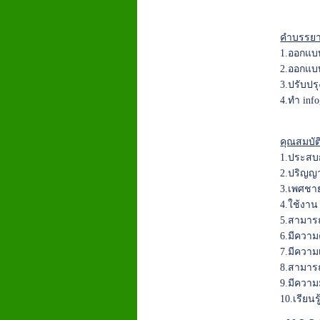
คำบรรย
1.ออกแบบ
2.ออกแบบง
3.ปรับปร
4.ทำ inf
คุณสมบัต
1.ประสบก
2.ปริญญา
3.เพศชาย
4.ใช้งาน 
5.สามารถ
6.มีความค
7.มีควา
8.สามารถ
9.มีความ
10.เรียนรู