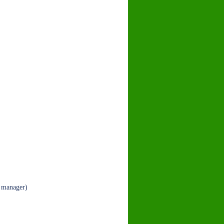
 manager)