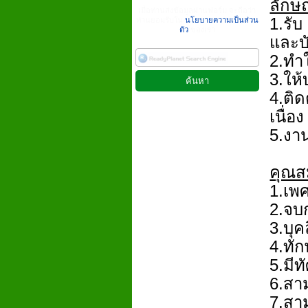
ลักษ
เมื่อท่านส่งข้อมูลผ่านฟอร์ม จะถือว่า
1.รับ
ท่านยอมรับใน
นโยบายความเป็นส่วน
ตัว
ของเรา
และบ
2.ทำ
3.ให้
4.ติด
เนื่อง
5.งาน
คุณส
1.เพศ
2.จบ
3.บุค
4.ทั
5.มีท
6.สา
7.สา