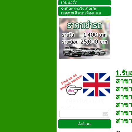
เว็บบอร์ด
รับมืออย่างไรเมื่อเกิด
เหตุฉุกเฉินบนท้องถนน
1.รับ
สาขา
สาขา
สาขา
สมัครรับข่าวสาร
สาขา
กรอกอีเมล
สาขา
สาขา