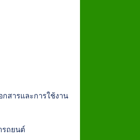
ล เอกสารและการใช้งาน
ารถยนต์