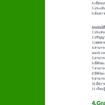
4.เขียนบ
5.ประเมิ
6.ค้นหา 
คุณสมบัต
1.ประสบก
2.ปริญญา
3.เพศชาย
4.สามารถ
search co
5.สามารถ
6.มีทักษ
7.สามารถ
8.มีทักษ
9.สามารถ
10.มีควา
11.เรียนรู
4.Gr